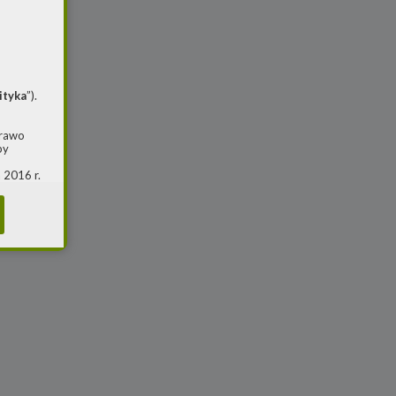
ityka
”).
prawo
by
 2016 r.
i w
(ogólne
 o
m jest
ie, przy
awy w
RS
warzania