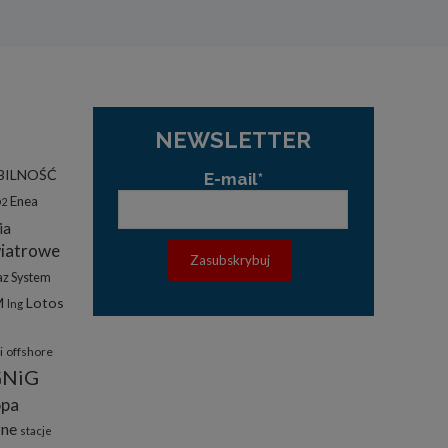
NEWSLETTER
lądania
BILNOŚĆ
E-mail*
lizą
Enea
O2
ia
b
iatrowe
z System
M
Lotos
lng
struje
i
offshore
GNiG
adużyć
rawnie
pa
zne
stacje
izacją