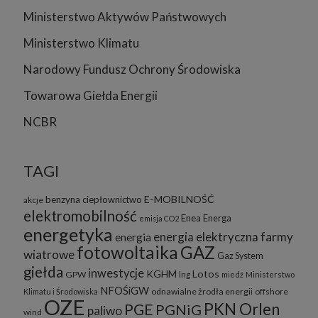
Ministerstwo Aktywów Państwowych
Ministerstwo Klimatu
Narodowy Fundusz Ochrony Środowiska
Towarowa Giełda Energii
NCBR
TAGI
E-MOBILNOŚĆ
benzyna
ciepłownictwo
akcje
elektromobilność
Enea
Energa
emisja CO2
energetyka
energia elektryczna
farmy
energia
fotowoltaika
GAZ
wiatrowe
Gaz System
giełda
inwestycje
KGHM
Lotos
GPW
lng
miedź
Ministerstwo
NFOŚiGW
odnawialne żrodła energii
offshore
Klimatu i Środowiska
OZE
PKN Orlen
PGE
PGNiG
paliwo
wind