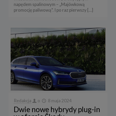
cookies:
napędem spalinowym – „Majówkową
promocję paliwową”. I po raz pierwszy
[…]
a) niezbędne
b) analityczne” /„wydajnościowe
c) funkcjonalne
5. Wyłączenie plików cookies
Większość przeglądarek internetowych jest ustawiona na
automatyczne przyjmowanie plików cookies. Powyższe ustawienia
można zmienić i zablokować cookies w całości lub w części.
Sposób wyłączenia plików cookies w poszczególnych
przeglądarkach znajdziesz na poniższych stronach:
Chrome, Firefox, Safari
.
Pamiętaj, że zmiana ustawienia plików cookies i podobnych
technologii może wpłynąć na sposób funkcjonowania naszego
serwisu.
Niniejsza Polityka może być co pewien czas aktualizowana poprzez
zamieszczenie w serwisie jej nowej wersji.
Redakcja
o
8 maja 2024
Regulamin serwisu
Dwie nowe hybrydy plug-in