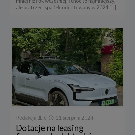
mniej niż rok wcześniej. I choć to najmniejszy,
ale już trzeci spadek odnotowany w 2024
[…]
Redakcja
o
21 sierpnia 2024
Dotacje na leasing