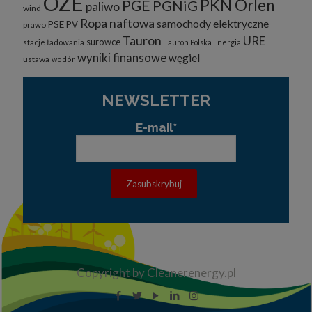
OZE
PKN Orlen
PGE
PGNiG
paliwo
wind
Ropa naftowa
samochody elektryczne
PSE
PV
prawo
Tauron
URE
surowce
stacje ładowania
Tauron Polska Energia
wyniki finansowe
węgiel
ustawa
wodór
NEWSLETTER
E-mail*
Copyright by Cleanerenergy.pl