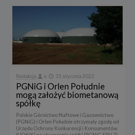
Redakcja
o
31 stycznia 2022
PGNiG i Orlen Południe
mogą założyć biometanową
spółkę
Polskie Górnictwo Naftowe i Gazownictwo
(PGNiG) i Orlen Południe otrzymały zgodę od
Urzędu Ochrony Konkurencji i Konsumentów
(UOKiK) na utworzenie spółki (PGNiG SPV 7),