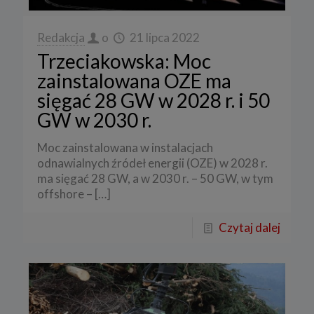
Redakcja
o
21 lipca 2022
Trzeciakowska: Moc
zainstalowana OZE ma
sięgać 28 GW w 2028 r. i 50
GW w 2030 r.
Moc zainstalowana w instalacjach
odnawialnych źródeł energii (OZE) w 2028 r.
ma sięgać 28 GW, a w 2030 r. – 50 GW, w tym
offshore –
[…]
Czytaj dalej