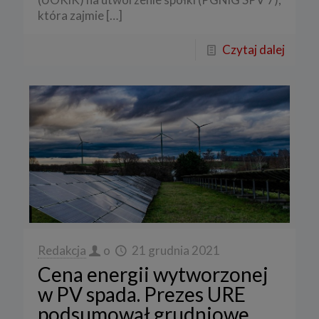
która zajmie
[…]
Czytaj dalej
Redakcja
o
21 grudnia 2021
Cena energii wytworzonej
w PV spada. Prezes URE
podsumował grudniowe