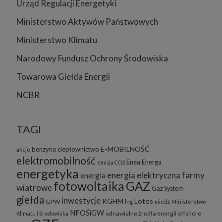
Urząd Regulacji Energetyki
Sposób wyłączenia plików cookies w poszczególnych
przeglądarkach znajdziesz na poniższych stronach:
Ministerstwo Aktywów Państwowych
Chrome, Firefox, Safari
.
Ministerstwo Klimatu
Pamiętaj, że zmiana ustawienia plików cookies i podobnych
technologii może wpłynąć na sposób funkcjonowania naszego
serwisu.
Narodowy Fundusz Ochrony Środowiska
Niniejsza Polityka może być co pewien czas aktualizowana poprzez
Towarowa Giełda Energii
zamieszczenie w serwisie jej nowej wersji.
Regulamin serwisu
NCBR
TAGI
E-MOBILNOŚĆ
benzyna
ciepłownictwo
akcje
elektromobilność
Enea
Energa
emisja CO2
energetyka
energia elektryczna
farmy
energia
fotowoltaika
GAZ
wiatrowe
Gaz System
giełda
inwestycje
KGHM
Lotos
GPW
lng
miedź
Ministerstwo
NFOŚiGW
odnawialne żrodła energii
offshore
Klimatu i Środowiska