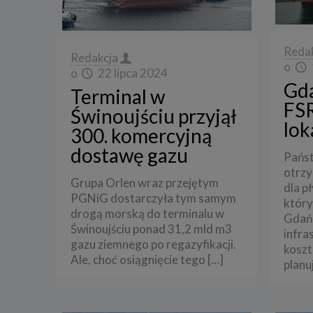
Reda
Redakcja
o
o
22 lipca 2024
Gda
Terminal w
FSR
Świnoujściu przyjął
lok
300. komercyjną
dostawę gazu
Pańs
otrzy
Grupa Orlen wraz przejętym
dla p
PGNiG dostarczyła tym samym
który
drogą morską do terminalu w
Gdańs
Świnoujściu ponad 31,2 mld m3
infra
gazu ziemnego po regazyfikacji.
koszt
Ale, choć osiągnięcie tego
[…]
planu