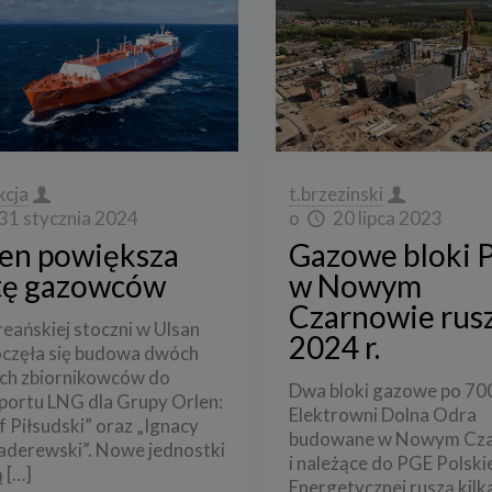
kcja
t.brzezinski
31 stycznia 2024
o
20 lipca 2023
en powiększa
Gazowe bloki 
tę gazowców
w Nowym
Czarnowie rus
eańskiej stoczni w Ulsan
2024 r.
częła się budowa dwóch
ch zbiornikowców do
Dwa bloki gazowe po 7
portu LNG dla Grupy Orlen:
Elektrowni Dolna Odra
f Piłsudski” oraz „Ignacy
budowane w Nowym Cza
aderewski”. Nowe jednostki
i należące do PGE Polski
ą
[…]
Energetycznej ruszą kilk