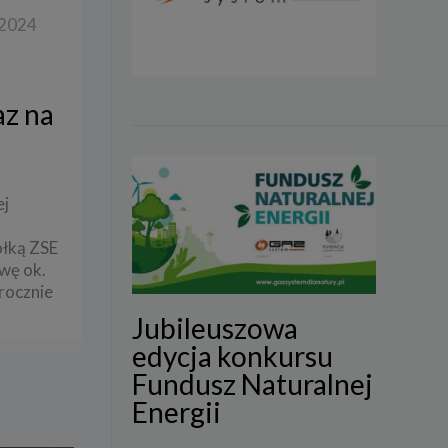
 2024
az na
ej
ółką ZSE
wę ok.
rocznie
Jubileuszowa
edycja konkursu
Fundusz Naturalnej
Energii