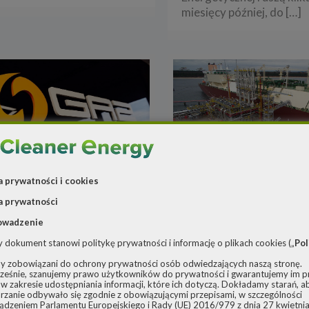
miesięcy później, do
[…]
kcja
Redakcja
a prywatności i cookies
6 marca 2023
o
26 stycznia 2023
a prywatności
z-System
Gaz-System m
owadzenie
zważa
komplet decyzj
y dokument stanowi politykę prywatności i informację o plikach cookies („
Pol
ększenie o 73%
lokalizacyjnych
y zobowiązani do ochrony prywatności osób odwiedzających naszą stronę.
y terminalu
lądowych
eśnie, szanujemy prawo użytkowników do prywatności i gwarantujemy im 
w zakresie udostępniania informacji, które ich dotyczą. Dokładamy starań, a
RU
gazociągów
rzanie odbywało się zgodnie z obowiązującymi przepisami, w szczególności
ądzeniem Parlamentu Europejskiego i Rady (UE) 2016/979 z dnia 27 kwietnia