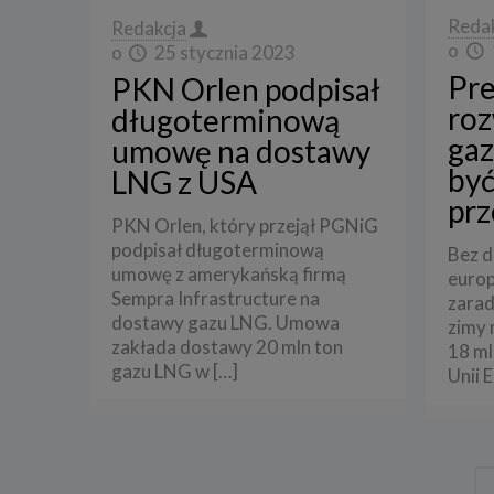
Reda
Redakcja
Spółka 
korzysta
o
o
25 stycznia 2023
Pre
4. Cel 
PKN Orlen podpisał
ro
długoterminową
Twoje d
ga
umowę na dostawy
a) reali
swoje ko
być
LNG z USA
b) dopa
prz
oraz po
PKN Orlen, który przejął PGNiG
uzasadni
podpisał długoterminową
Bez d
c) ewen
umowę z amerykańską firmą
europ
naszego
Sempra Infrastructure na
zarad
5. Wym
dostawy gazu LNG. Umowa
zimy 
Podanie 
zakłada dostawy 20 mln ton
18 ml
niepoda
gazu LNG w
[…]
Unii 
Przetwa
zainter
niezbęd
w tych 
6. Praw