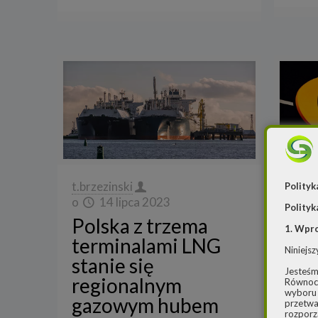
t.brzezinski
Reda
Polityk
o
14 lipca 2023
o
Polityk
Polska z trzema
Ga
1. Wpr
terminalami LNG
ro
Niniejsz
stanie się
zwi
Jesteśm
regionalnym
moc
Równocz
wyboru 
gazowym hubem
FS
przetwa
rozporz