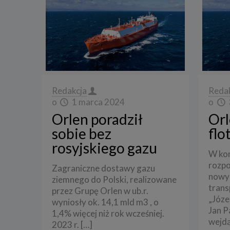
Redakcja
Reda
o
1 marca 2024
o
Orlen poradził
Orl
sobie bez
flo
rosyjskiego gazu
W kor
rozpo
Zagraniczne dostawy gazu
nowy
ziemnego do Polski, realizowane
trans
przez Grupę Orlen w ub.r.
„Józe
wyniosły ok. 14,1 mld m3 , o
Jan P
1,4% więcej niż rok wcześniej.
wejd
2023 r.
[…]