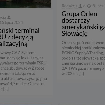
Redakcja
o
8 lipca
Grupa Orlen
kcja
dostarczy
15 lipca 2024
amerykański g
ński terminal
Słowację
U z decyzją
alizacyjną
Orlen za pośrednictwem
niemieckiej spółki zależn
twowy GAZ-System
PGNiG Supply&Trading,
mał decyzję lokalizacyjną
podpisał ze słowacką sp
ływającego terminalu FSRU,
Energia umowę na dosta
 chce zbudować w Zatoce
0,9 TWh gazu ziemnego 
kiej. Instalacja wraz
w 2025 r.
[…]
strukturą towarzyszącą ma
ować 4,7 mld zł. Operator
je
[…]