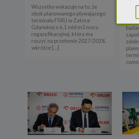
w spraw
Wszystko wskazuje na to, że
Oper
sprawie
rozporz
obok planowanego pływającego
Prze
ochroni
terminalu FSRU w Zatoce
uruch
2.
Admi
Gdańskiej o 6,1 mld m3 mocy
badan
regazyfikacyjnej, który ma
zapo
Niniejs
ruszyć na przełomie 2027/2028,
Cleaner
zdoln
ul. Dąb
wkrótce
[…]
plan
Krajowe
Warszaw
termi
000077
cumo
Spółka,
danych
W spraw
a) pod 
b) pisem
3. Zak
Spółka 
stron i
aktywno