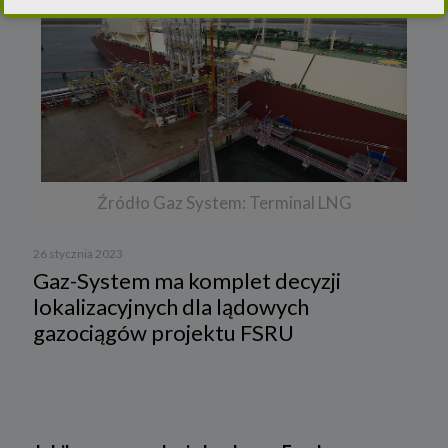
2.
Administrator danych osobowych
Niniejsza Polityka dotyczy przetwarzania danych osobowych,
których administratorem jest Cleaner Energy spółka z ograniczoną
odpowiedzialnością sp. k. z siedzibą w Warszawie, przy ul.
Dąbrowieckiej 6A lok. 6, 03-932 Warszawa, wpisana do rejestru
przedsiębiorców Krajowego Rejestru Sądowego, prowadzonego
przez Sąd Rejonowy dla m. st. Warszawy w Warszawie, XIII
Wydział Gospodarczy Krajowego Rejestru Sądowego za numerem
KRS 0000770248, REGON 382497533, NIP 1132992861
(„
Spółka
”).
Spółka, jako administrator danych osobowych, decyduje o celach i
Źródło Gaz System: Terminal LNG
sposobach przetwarzania danych osobowych użytkowników.
W sprawach ochrony swoich danych osobowych możesz
skontaktować się z nami:
26 stycznia 2023
Gaz-System ma komplet decyzji
a) pod adresem e-mail:
rodo@cleanerenergy.pl
lokalizacyjnych dla lądowych
b) pisemnie na adres siedziby Spółki.
gazociągów projektu FSRU
3. Zakres przetwarzanych danych
Spółka przetwarza dane, które użytkownicy podają lub
udostępniają w historii przeglądania stron i aplikacji w ramach
korzystania z naszych usług (wraz ze zautomatyzowaną analizą
aktywności użytkownika na stronie).