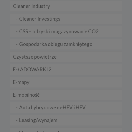
sieciowego. Dane, które zbieramy są w pełni zanonimizowane.
Cleaner Industry
Informacje te są niezbędne, aby ustalić liczbę osób odwiedzających
serwis oraz aby dostosować go w sposób przyjazny
użytkownikom.
Cleaner Investings
2. Do czego są wykorzystywane pliki cookies?
CSS – odzysk i magazynowanie CO2
Pliki cookies i inne dane przechowywane na Twoim urządzeniu są
wykorzystywane do:
Gospodarka obiegu zamkniętego
a) zapewnienia użytkownikom lepszego odbioru online,
b) umożliwienia ustawienia osobistych preferencji,
Czystsze powietrze
c) zapewnienia bezpieczeństwa,
E-ŁADOWARKI 2
d) kontroli i ulepszania naszych usług,
e) zbierania danych statystycznych.
E-mapy
3. Jak długo cookies są przechowywane?
E-mobilność
Pliki cookies danej sesji pozostają na komputerze tylko do
momentu zamknięcia przeglądarki.
Auta hybrydowe m-HEV i HEV
Trwałe pliki cookies są przechowywane na twardym dysku do
czasu ich usunięcia lub wygaśnięcia. Służą one m.in. do
Leasing/wynajem
zapamiętywania preferencji użytkownika podczas korzystania ze
strony.