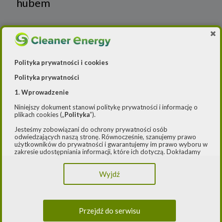
hubem
Polityka prywatności i cookies
Polityka prywatności
1. Wprowadzenie
Niniejszy dokument stanowi politykę prywatności i informację o
plikach cookies („
Polityka
”).
Jesteśmy zobowiązani do ochrony prywatności osób
Źródło: Gaz-System
odwiedzających naszą stronę. Równocześnie, szanujemy prawo
użytkowników do prywatności i gwarantujemy im prawo wyboru w
zakresie udostępniania informacji, które ich dotyczą. Dokładamy
starań, aby przetwarzanie odbywało się zgodnie z obowiązującymi
6 marca 2023
przepisami, w szczególności rozporządzeniem Parlamentu
Gaz-System rozważa zwiększenie o
Wyjdź
Europejskiego i Rady (UE) 2016/979 z dnia 27 kwietnia 2016 r. w
sprawie ochrony osób fizycznych w związku z przetwarzaniem
73% mocy terminalu FSRU
danych osobowych i w sprawie swobodnego przepływu takich
danych oraz uchylenia dyrektywy 95/46/WE (ogólne
rozporządzenie o ochronie danych) („
RODO
”) oraz ustawą z dnia
Przejdź do serwisu
10 maja 2018 roku o ochronie danych osobowych („
UODO
”).