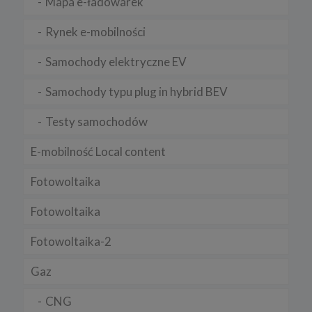
Mapa e-ładowarek
4. Wykaz wykorzystywanych plików cookies
W ramach naszego serwisu korzystany z następujących plików
Rynek e-mobilności
cookies:
a) niezbędne
Samochody elektryczne EV
b) analityczne” /„wydajnościowe
Samochody typu plug in hybrid BEV
c) funkcjonalne
5. Wyłączenie plików cookies
Testy samochodów
Większość przeglądarek internetowych jest ustawiona na
E-mobilność Local content
automatyczne przyjmowanie plików cookies. Powyższe ustawienia
można zmienić i zablokować cookies w całości lub w części.
Fotowoltaika
Sposób wyłączenia plików cookies w poszczególnych
przeglądarkach znajdziesz na poniższych stronach:
Fotowoltaika
Chrome, Firefox, Safari
.
Pamiętaj, że zmiana ustawienia plików cookies i podobnych
Fotowoltaika-2
technologii może wpłynąć na sposób funkcjonowania naszego
serwisu.
Gaz
Niniejsza Polityka może być co pewien czas aktualizowana poprzez
zamieszczenie w serwisie jej nowej wersji.
CNG
Regulamin serwisu