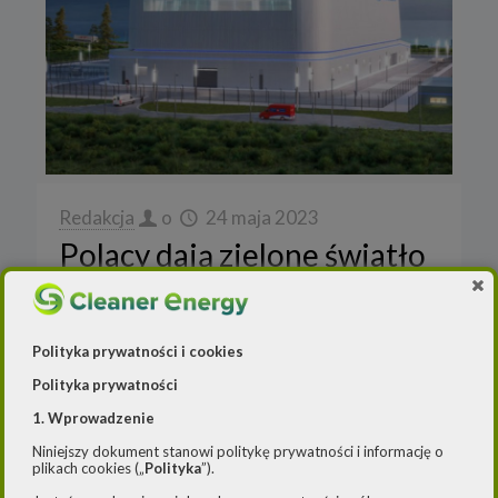
Redakcja
o
24 maja 2023
Polacy dają zielone światło
dla małych reaktorów
jądrowych
Polityka prywatności i cookies
Większość Polaków określa nowoczesne
technologie jądrowe, jakimi są małe reaktory
Polityka prywatności
BWRX-300, produkcji amerykańsko-
1. Wprowadzenie
japońskiego konsorcjum GE Hitachi, jako
Niniejszy dokument stanowi politykę prywatności i informację o
bezpieczne – wynika z badania
plikach cookies („
Polityka
”).
przygotowanego na zlecenie PKN
[…]