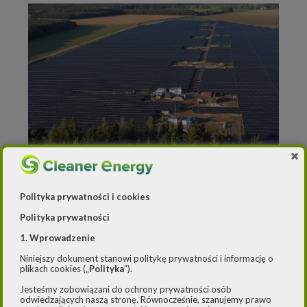
Polityka prywatności i cookies
Redakcja
o
5 listopada 2024
Polityka prywatności
Duńczycy inwestują ponad
1. Wprowadzenie
300 mln zł w dwie farmy
Niniejszy dokument stanowi politykę prywatności i informację o
plikach cookies („
Polityka
”).
solarne w Polsce
Jesteśmy zobowiązani do ochrony prywatności osób
odwiedzających naszą stronę. Równocześnie, szanujemy prawo
European Energy Polska planuje zakończyć