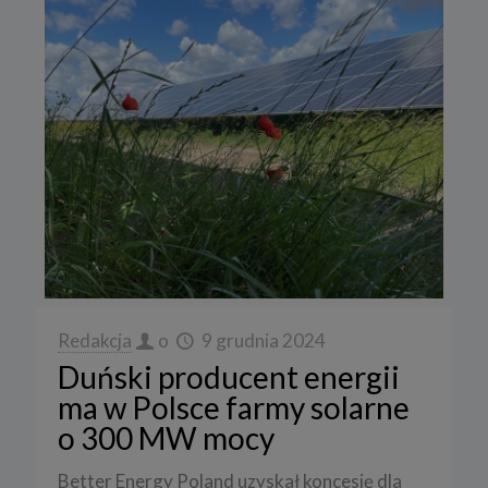
Redakcja
o
9 grudnia 2024
Duński producent energii
ma w Polsce farmy solarne
o 300 MW mocy
Better Energy Poland uzyskał koncesję dla