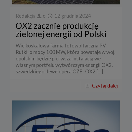
Redakcja
o
12 grudnia 2024
OX2 zacznie produkcję
zielonej energii od Polski
Wielkoskalowa farma fotowoltaiczna PV
Rutki, o mocy 100 MW, która powstaje w woj.
opolskim będzie pierwszą instalacją we
własnym portfelu wytwórczym energii OX2,
szwedzkiego dewelopera OZE. OX2
[…]
Czytaj dalej