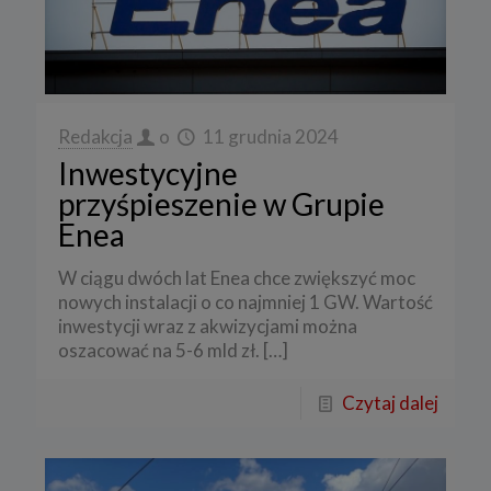
Redakcja
o
11 grudnia 2024
Inwestycyjne
przyśpieszenie w Grupie
Enea
W ciągu dwóch lat Enea chce zwiększyć moc
nowych instalacji o co najmniej 1 GW. Wartość
inwestycji wraz z akwizycjami można
oszacować na 5-6 mld zł.
[…]
Czytaj dalej