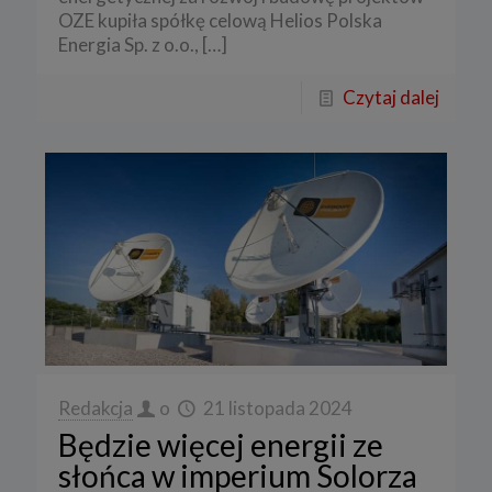
OZE kupiła spółkę celową Helios Polska
Energia Sp. z o.o.,
[…]
Czytaj dalej
Redakcja
o
21 listopada 2024
Będzie więcej energii ze
słońca w imperium Solorza