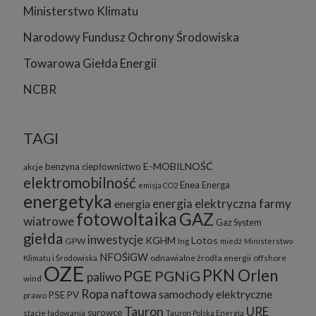
Ministerstwo Klimatu
Narodowy Fundusz Ochrony Środowiska
Towarowa Giełda Energii
NCBR
TAGI
E-MOBILNOŚĆ
benzyna
ciepłownictwo
akcje
elektromobilność
Enea
Energa
emisja CO2
energetyka
energia elektryczna
farmy
energia
fotowoltaika
GAZ
wiatrowe
Gaz System
giełda
inwestycje
KGHM
Lotos
GPW
lng
miedź
Ministerstwo
NFOŚiGW
odnawialne żrodła energii
offshore
Klimatu i Środowiska
OZE
PKN Orlen
PGE
PGNiG
paliwo
wind
Ropa naftowa
samochody elektryczne
PSE
PV
prawo
Tauron
URE
surowce
stacje ładowania
Tauron Polska Energia