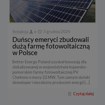
Redakcja
o
3 grudnia 2024
Duńscy emeryci zbudowali
dużą farmę fotowoltaiczną
w Polsce
Better Energy Poland uzyskał koncesję dla
zlokalizowanej w województwie kujawsko-
pomorskim farmy fotowoltaicznej PV
Chełmno o mocy 22 MW. Tym samym duński
deweloper i niezależny producent energii
[…]
Czytaj dalej