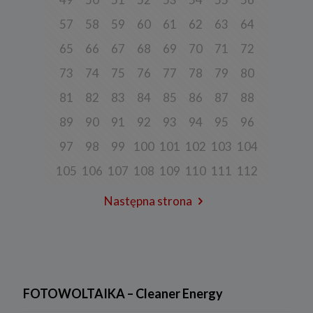
b) pisemnie na adres siedziby Spółki.
57
58
59
60
61
62
63
64
65
66
67
68
69
70
71
72
3. Zakres przetwarzanych danych
73
74
75
76
77
78
79
80
Spółka przetwarza dane, które użytkownicy podają lub
udostępniają w historii przeglądania stron i aplikacji w ramach
81
82
83
84
85
86
87
88
korzystania z naszych usług (wraz ze zautomatyzowaną analizą
aktywności użytkownika na stronie).
89
90
91
92
93
94
95
96
Spółka przetwarza również dane, które użytkownik podaje w celu
założenia konta lub korzystania z usługi newslettera, tj. imię,
97
98
99
100
101
102
103
104
nazwisko, adres e-mail.
105
106
107
108
109
110
111
112
4. Cel i podstawa przetwarzania danych
Twoje dane będą przetwarzane do celu:
Następna strona
a) realizacji usługi w oparciu o regulamin korzystania z serwisu, jeśli
użytkownik zarejestruje swoje konto lub skorzysta z usługi
newslettera (podstawa z art. 6 ust. 1 lit. b RODO),
b) dopasowania treści serwisu do zainteresowań użytkownika, a
także wykrywania nadużyć oraz pomiarów statystycznych i
udoskonalenia usług, będącego realizacją naszego prawnie
uzasadnionego interesu (podstawa z art. 6 ust. 1 lit. f RODO),
FOTOWOLTAIKA – Cleaner Energy
c) ewentualnego ustalenia, dochodzenia lub obrony przed