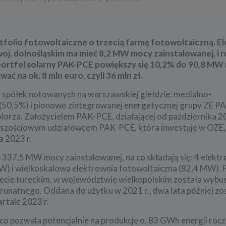
folio fotowoltaiczne o trzecią farmę fotowoltaiczną. El
j. dolnośląskim ma mieć 8,2 MW mocy zainstalowanej, i r
u portfel solarny PAK-PCE powiększy się 10,2% do 90,8 M
ć na ok. 8 mln euro, czyli 36 mln zł.
 spółek notowanych na warszawskiej giełdzie: medialno-
50,5%) i pionowo zintegrowanej energetycznej grupy ZE PA
orza. Założycielem PAK-PCE, działającej od października 202
kszościowym udziałowcem PAK-PCE, która inwestuje w OZE, i
a 2023 r.
 337,5 MW mocy zainstalowanej, na co składają się: 4 elekt
W) i wielkoskalowa elektrownia fotowoltaiczna (82,4 MW).
iecie tureckim, w województwie wielkopolskim została wyb
unatnego. Oddana do użytku w 2021 r., dwa lata później zo
rtale 2023 r.
pozwala potencjalnie na produkcję o. 83 GWh energii roczn