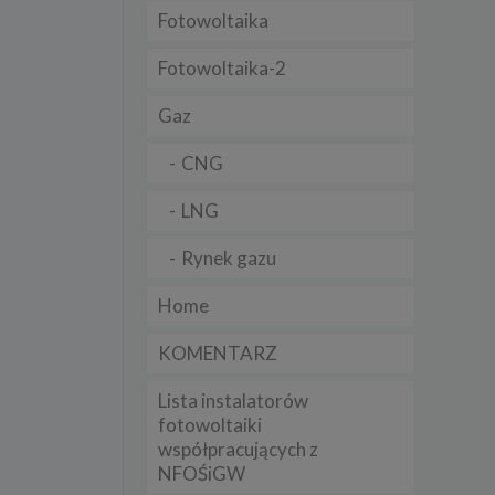
Fotowoltaika
t
sobowych
Fotowoltaika-2
Gaz
Twoich
ba że
prawnie
CNG
 lub
y
LNG
Twoich
rawa –
Rynek gazu
Home
KOMENTARZ
i te
Lista instalatorów
ch
fotowoltaiki
współpracujących z
tingu
ne do
NFOŚiGW
sług