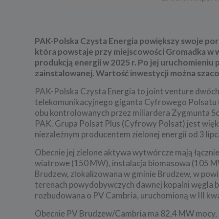
PAK-Polska Czysta Energia powiększy swoje port
która powstaje przy miejscowości Gromadka w wo
produkcją energii w 2025 r. Po jej uruchomieni
zainstalowanej. Wartość inwestycji można szacowa
PAK-Polska Czysta Energia to joint venture dwóch
telekomunikacyjnego giganta Cyfrowego Polsatu (
obu kontrolowanych przez miliardera Zygmunta Sol
PAK. Grupa Polsat Plus (Cyfrowy Polsat) jest wię
niezależnym producentem zielonej energii od 3 lipc
Obecnie jej zielone aktywa wytwórcze mają łącznie
wiatrowe (150 MW), instalacja biomasowa (105 M
Brudzew, zlokalizowana w gminie Brudzew, w pow
terenach powydobywczych dawnej kopalni węgla br
rozbudowana o PV Cambria, uruchomioną w III kwa
Obecnie PV Brudzew/Cambria ma 82,4 MW mocy, co 