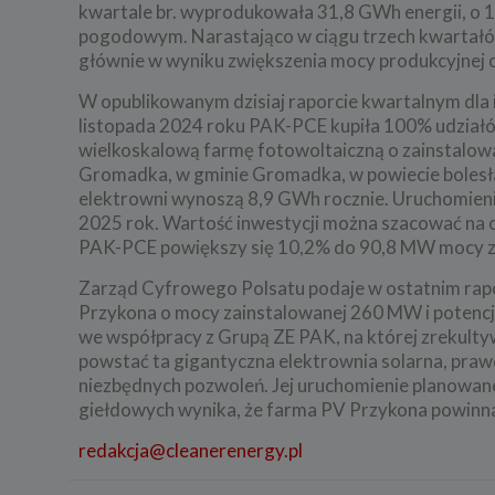
kwartale br. wyprodukowała 31,8 GWh energii, o 1
pogodowym. Narastająco w ciągu trzech kwartałów 
głównie w wyniku zwiększenia mocy produkcyjnej 
W opublikowanym dzisiaj raporcie kwartalnym dla
listopada 2024 roku PAK-PCE kupiła 100% udziałów 
wielkoskalową farmę fotowoltaiczną o zainstalow
Gromadka, w gminie Gromadka, w powiecie bolesła
elektrowni wynoszą 8,9 GWh rocznie. Uruchomieni
2025 rok. Wartość inwestycji można szacować na ok.
PAK-PCE powiększy się 10,2% do 90,8 MW mocy z
Zarząd Cyfrowego Polsatu podaje w ostatnim rapo
Przykona o mocy zainstalowanej 260 MW i potencjal
we współpracy z Grupą ZE PAK, na której zrekul
powstać ta gigantyczna elektrownia solarna, praw
niezbędnych pozwoleń. Jej uruchomienie planowane 
giełdowych wynika, że farma PV Przykona powinna 
redakcja@cleanerenergy.pl