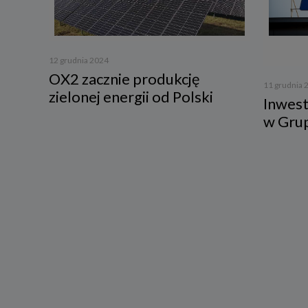
3. Zak
Spółka 
stron i
12 grudnia 2024
aktywno
OX2 zacznie produkcję
Spółka 
11 grudnia 
zielonej energii od Polski
korzysta
Inwest
4. Cel 
w Gru
Twoje d
a) reali
swoje ko
b) dopa
oraz po
uzasadni
c) ewen
naszego
5. Wym
Podanie 
niepoda