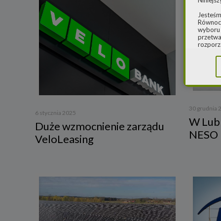
Niniejsz
Jesteśm
Równocz
wyboru 
przetwa
rozporz
w spraw
sprawie
rozporz
ochroni
2.
Admi
Niniejs
30 grudnia 
Cleaner
6 stycznia 2025
ul. Dąb
W Lubl
Duże wzmocnienie zarządu
Krajowe
NESO
Warszaw
VeloLeasing
000077
Spółka,
danych
W spraw
a) pod 
b) pisem