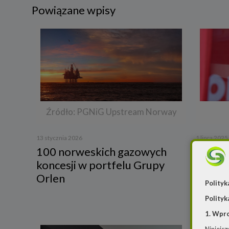
Powiązane wpisy
Źródło: PGNiG Upstream Norway
13 stycznia 2026
1 lipca 2025
100 norweskich gazowych
Zielon
koncesji w portfelu Grupy
będą 
Orlen
obliga
Polityk
Polityk
1. Wpr