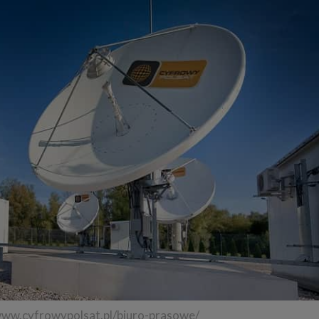
/www.cyfrowypolsat.pl/biuro-prasowe/