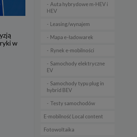
Auta hybrydowe m-HEV i
HEV
lądania
Leasing/wynajem
lizą
yzją
Mapa e-ładowarek
b
ryki w
Rynek e-mobilności
Samochody elektryczne
EV
struje
Samochody typu plug in
adużyć
rawnie
hybrid BEV
izacją
Testy samochodów
.
E-mobilność Local content
zie
Fotowoltaika