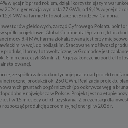
4% więcej niż przed rokiem, dzięki korzystniejszym warunk
2024 r. generacja wyniosła 77 GWh, o 19,4% więcej niż rok
o 12,4 MW na farmie fotowoltaicznej Brudzew-Cambria.
 inwestorów giełdowych, zarząd Cyfrowego Polsatu poinfor
spółki projektowej Global Continental Sp. z o.o., która bud
anej mocy 8,4 MW. Farma zlokalizowana jest przy miejscowo
wieckim, w woj. dolnośląskim. Szacowane możliwości produk
e produkcji farmy fotowoltaicznej w Gromadce jest zaplan
 8 mln euro, czyli 36 mln zł. Po jej zakończeniu portfel fot
ainstalowanej.
rcie, że spółka zależna kontynuuje prace nad projektem fa
nej rocznej produkcji ok. 250 GWh. Realizacja projektu pla
tywowanych gruntach pogórniczych (po odkrywce węgla brun
dopodobnie największa w Polsce. Projekt jest na etapie poz
jest w 15 miesięcy od ich uzyskania. Z prezentacji dla inwe
rozpocząć produkcję zeroemisyjnej energii w 2026 r.