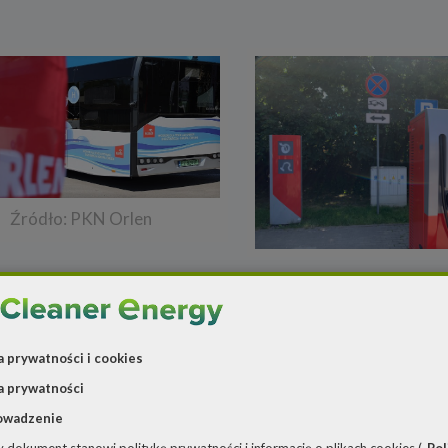
Źródło: PKN Orlen
9 maja 2025
e inwestycje Orlenu
Na stacjach Orlen C
sfinansowane
naładujesz elektryka 
cjami
35 proc.
a prywatności i cookies
a prywatności
owadzenie