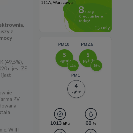
Systemy magazynowania
energii
ektrownia,
uszy z
W mocy
K (49,5%),
0 r. jest ZE
 jest
rownie
 Farma PV
udowana
stała
ie. W III