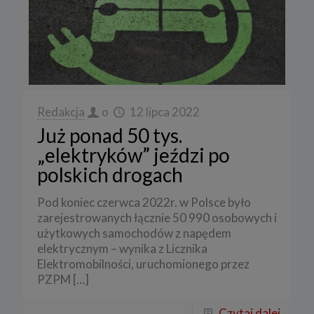
Redakcja
o
12 lipca 2022
Już ponad 50 tys.
„elektryków” jeździ po
polskich drogach
Pod koniec czerwca 2022r. w Polsce było
zarejestrowanych łącznie 50 990 osobowych i
użytkowych samochodów z napędem
elektrycznym – wynika z Licznika
Elektromobilności, uruchomionego przez
PZPM
[…]
Czytaj dalej