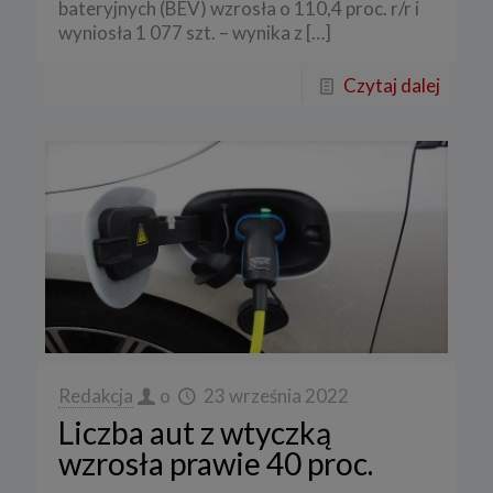
bateryjnych (BEV) wzrosła o 110,4 proc. r/r i
wyniosła 1 077 szt. – wynika z
[…]
Czytaj dalej
Redakcja
o
23 września 2022
Liczba aut z wtyczką
wzrosła prawie 40 proc.