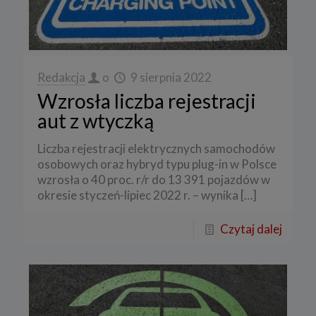
Redakcja
o
9 sierpnia 2022
Wzrosła liczba rejestracji
aut z wtyczką
Liczba rejestracji elektrycznych samochodów
osobowych oraz hybryd typu plug-in w Polsce
wzrosła o 40 proc. r/r do 13 391 pojazdów w
okresie styczeń-lipiec 2022 r. – wynika
[…]
Czytaj dalej