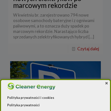
marcowym rekordzie
W kwietniu br. zarejestrowano 794 nowe
osobowe samochody bateryjne i z ogniwami
paliwowymi, a to oznacza duży spadek po
marcowym rekordzie. Narastająco liczba
sprzedanych zelektryfikowanych hybryd
[…]
Czytaj dalej
Polityka prywatności i cookies
Polityka prywatności