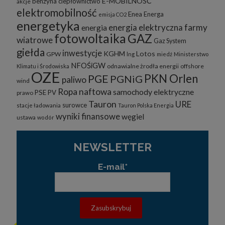
E-MOBILNOŚĆ
benzyna
ciepłownictwo
akcje
elektromobilność
Enea
Energa
emisja CO2
energetyka
energia elektryczna
farmy
energia
fotowoltaika
GAZ
wiatrowe
Gaz System
giełda
inwestycje
KGHM
Lotos
GPW
lng
miedź
Ministerstwo
NFOŚiGW
odnawialne żrodła energii
offshore
Klimatu i Środowiska
OZE
PKN Orlen
PGE
PGNiG
paliwo
wind
Ropa naftowa
samochody elektryczne
PSE
PV
prawo
Tauron
URE
surowce
stacje ładowania
Tauron Polska Energia
wyniki finansowe
węgiel
ustawa
wodór
NEWSLETTER
E-mail*