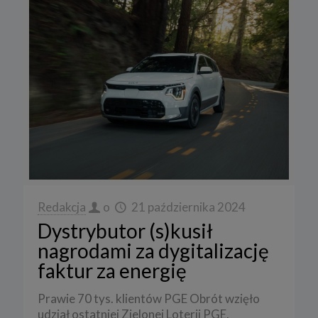
Redakcja
o
21 października 2024
Dystrybutor (s)kusił
nagrodami za dygitalizację
faktur za energię
Prawie 70 tys. klientów PGE Obrót wzięło
udział ostatniej Zielonej Loterii PGE.