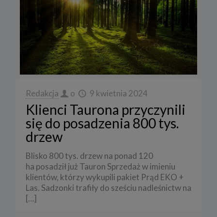
Redakcja
o
9 kwietnia 2024
Klienci Taurona przyczynili
się do posadzenia 800 tys.
drzew
Blisko 800 tys. drzew na ponad 120
ha posadził już Tauron Sprzedaż w imieniu
klientów, którzy wykupili pakiet Prąd EKO +
Las. Sadzonki trafiły do sześciu nadleśnictw na
[…]