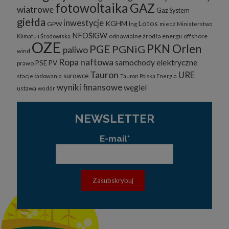
fotowoltaika
GAZ
wiatrowe
Gaz System
giełda
inwestycje
KGHM
Lotos
GPW
lng
miedź
Ministerstwo
NFOŚiGW
odnawialne żrodła energii
offshore
Klimatu i Środowiska
OZE
PKN Orlen
PGE
PGNiG
paliwo
wind
Ropa naftowa
samochody elektryczne
PSE
PV
prawo
Tauron
URE
surowce
stacje ładowania
Tauron Polska Energia
wyniki finansowe
węgiel
ustawa
wodór
NEWSLETTER
E-mail*