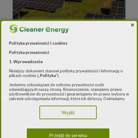
Polityka prywatności i cookies
Redakcja
o
31 stycznia 2024
Duński deweloper Better
Polityka prywatności
Energy ma piątą farmę
1. Wprowadzenie
solarną w Polsce
Niniejszy dokument stanowi politykę prywatności i informację o
plikach cookies („
Polityka
”).
Better Energy Poland podłączył do sieci
Jesteśmy zobowiązani do ochrony prywatności osób
odwiedzających naszą stronę. Równocześnie, szanujemy prawo
wielkoskalową farmę fotowoltaiczną PV
użytkowników do prywatności i gwarantujemy im prawo wyboru w
Krapkowice o 28 MW mocy zainstalowanej.
zakresie udostępniania informacji, które ich dotyczą. Dokładamy
starań, aby przetwarzanie odbywało się zgodnie z obowiązującymi
Tym samym duński deweloper i niezależny
przepisami, w szczególności rozporządzeniem Parlamentu
producent energii ma w
[…]
Wyjdź
Europejskiego i Rady (UE) 2016/979 z dnia 27 kwietnia 2016 r. w
sprawie ochrony osób fizycznych w związku z przetwarzaniem
danych osobowych i w sprawie swobodnego przepływu takich
danych oraz uchylenia dyrektywy 95/46/WE (ogólne
rozporządzenie o ochronie danych) („
RODO
”) oraz ustawą z dnia
Przejdź do serwisu
10 maja 2018 roku o ochronie danych osobowych („
UODO
”).