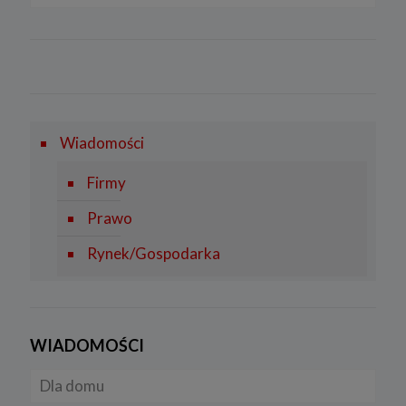
Regulamin serwisu
Rynek gazu
Lądowa energetyka wiatrowa
Firmy
FOTOWOLTAIKA
Prawo
Rynek OZE
Rynek i Gospodarka
Wiadomości
SYSTEMY MAGAZYNOWANIA ENERGII
Firmy
Prawo
Rynek/Gospodarka
WIADOMOŚCI
Dla domu