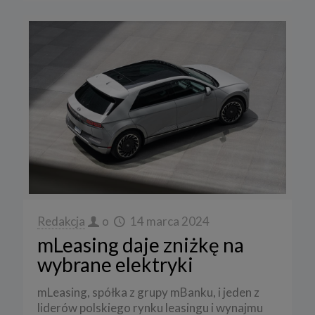
Redakcja
o
14 marca 2024
mLeasing daje zniżkę na
wybrane elektryki
mLeasing, spółka z grupy mBanku, i jeden z
liderów polskiego rynku leasingu i wynajmu