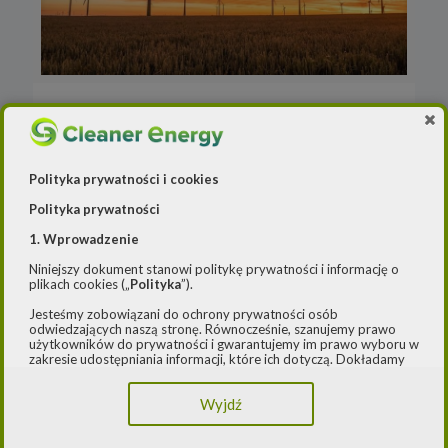
Redakcja
o
27 lutego 2024
Gigantyczny przyrost
nowych mocy OZE
Polityka prywatności i cookies
Polityka prywatności
O 6,1 GW wzrosła ub.r. moc zainstalowana
odnawialnych źródeł energii podłączonych do
1. Wprowadzenie
sieci dystrybucyjnych w Polsce – wynika z
Niniejszy dokument stanowi politykę prywatności i informację o
danych Agencji Rynku Energii. To zasługa
plikach cookies („
Polityka
”).
głównie
[…]
Jesteśmy zobowiązani do ochrony prywatności osób
odwiedzających naszą stronę. Równocześnie, szanujemy prawo
użytkowników do prywatności i gwarantujemy im prawo wyboru w
Czytaj dalej
zakresie udostępniania informacji, które ich dotyczą. Dokładamy
starań, aby przetwarzanie odbywało się zgodnie z obowiązującymi
przepisami, w szczególności rozporządzeniem Parlamentu
Wyjdź
Europejskiego i Rady (UE) 2016/979 z dnia 27 kwietnia 2016 r. w
sprawie ochrony osób fizycznych w związku z przetwarzaniem
1
2
3
4
5
6
7
8
danych osobowych i w sprawie swobodnego przepływu takich