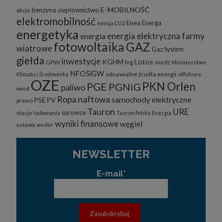
E-MOBILNOŚĆ
benzyna
ciepłownictwo
akcje
elektromobilność
Enea
Energa
emisja CO2
energetyka
energia elektryczna
farmy
energia
fotowoltaika
GAZ
wiatrowe
Gaz System
giełda
inwestycje
KGHM
Lotos
GPW
lng
miedź
Ministerstwo
NFOŚiGW
odnawialne żrodła energii
offshore
Klimatu i Środowiska
OZE
PKN Orlen
PGE
PGNiG
paliwo
wind
Ropa naftowa
samochody elektryczne
PSE
PV
prawo
Tauron
URE
surowce
stacje ładowania
Tauron Polska Energia
wyniki finansowe
węgiel
ustawa
wodór
NEWSLETTER
E-mail*