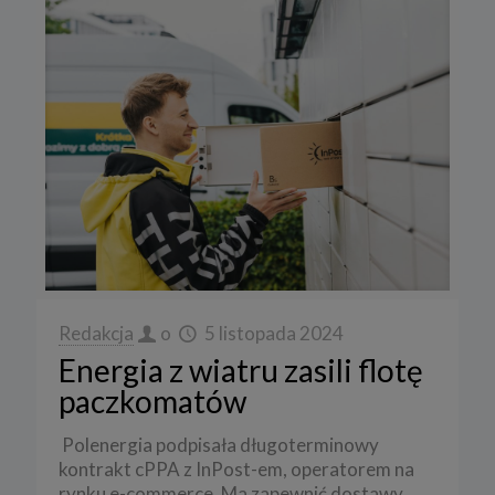
Redakcja
o
5 listopada 2024
Energia z wiatru zasili flotę
paczkomatów
Polenergia podpisała długoterminowy
kontrakt cPPA z InPost-em, operatorem na
rynku e-commerce. Ma zapewnić dostawy