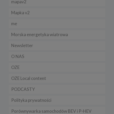
mapav2
zamieszczenie w serwisie jej nowej wersji.
Regulamin serwisu
Mapka v2
me
Morska energetyka wiatrowa
Newsletter
O NAS
OZE
OZE Local content
PODCASTY
Polityka prywatności
Porównywarka samochodów BEV i P-HEV