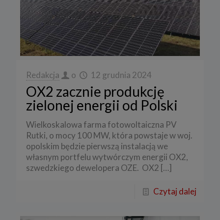
Redakcja
o
12 grudnia 2024
OX2 zacznie produkcję
zielonej energii od Polski
Wielkoskalowa farma fotowoltaiczna PV
Rutki, o mocy 100 MW, która powstaje w woj.
opolskim będzie pierwszą instalacją we
własnym portfelu wytwórczym energii OX2,
szwedzkiego dewelopera OZE. OX2
[…]
Czytaj dalej