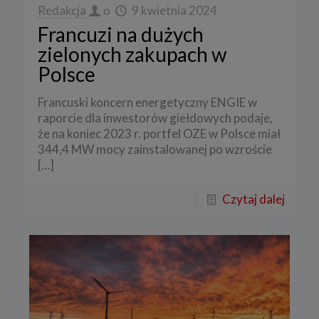
Redakcja
o
9 kwietnia 2024
Francuzi na dużych
zielonych zakupach w
Polsce
Francuski koncern energetyczny ENGIE w
raporcie dla inwestorów giełdowych podaje,
że na koniec 2023 r. portfel OZE w Polsce miał
344,4 MW mocy zainstalowanej po wzroście
[…]
Czytaj dalej