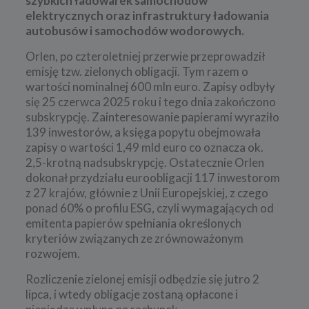
szybkich ładowarek samochodów
elektrycznych oraz infrastruktury ładowania
autobusów i samochodów wodorowych.
Orlen, po czteroletniej przerwie przeprowadził
emisję tzw. zielonych obligacji. Tym razem o
wartości nominalnej 600 mln euro. Zapisy odbyły
się 25 czerwca 2025 roku i tego dnia zakończono
subskrypcję. Zainteresowanie papierami wyraziło
139 inwestorów, a księga popytu obejmowała
zapisy o wartości 1,49 mld euro co oznacza ok.
2,5-krotną nadsubskrypcję. Ostatecznie Orlen
dokonał przydziału euroobligacji 117 inwestorom
z 27 krajów, głównie z Unii Europejskiej, z czego
ponad 60% o profilu ESG, czyli wymagających od
emitenta papierów spełniania określonych
kryteriów związanych ze zrównoważonym
rozwojem.
Rozliczenie zielonej emisji odbędzie się jutro 2
lipca, i wtedy obligacje zostaną opłacone i