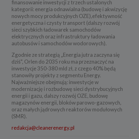
finansowanie inwestycji z trzech ustalonych
kategorii: energia odnawialna (budowę i akwizycję
nowych mocy produkcyjnych OZE),efektywność
energetyczna i czysty transport (dalszy rozwój
sieci szybkich ładowarek samochodów
elektrycznych oraz infrastruktury ładowania
autobusów i samochodów wodorowych).
Zgodnie ze strategią „Energia jutra zaczyna się
dziś”, Orlen do 2035 roku ma przeznaczyć na
inwestycje 350-380 mld zł, z czego 40% będą
stanowiły projekty z segmentu Energy.
Najważniejsze obejmują: inwestycje w
modernizację i rozbudowę sieci dystrybucyjnych
energii i gazu, dalszy rozwój OZE, budowę
magazynów energii, bloków parowo-gazowych,
oraz małych jądrowych reaktorów modułowych
(SMR).
redakcja@cleanerenergy.pl