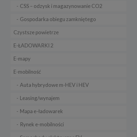
dostawcom usług IT, firmom księgowym, przy czym takie
podmioty przetwarzają dane na podstawie umowy z
CSS – odzysk i magazynowanie CO2
administratorami i wyłącznie zgodnie z poleceniami
administratorów.
Gospodarka obiegu zamkniętego
9. Prawa podmiotów danych
Czystsze powietrze
Zgodnie z RODO, przysługuje Ci:
a) prawo dostępu do swoich danych oraz otrzymania ich kopii;
E-ŁADOWARKI 2
b) prawo do sprostowania (poprawiania) swoich danych;
E-mapy
c) prawo do usunięcia danych, ograniczenia przetwarzania danych;
d) prawo do wniesienia sprzeciwu wobec przetwarzania danych;
E-mobilność
e) prawo do przenoszenia danych;
Auta hybrydowe m-HEV i HEV
f) prawo do wniesienia skargi do organu nadzorczego.
10 .Przekazywanie danych do państwa trzeciego lub
Leasing/wynajem
organizacji międzynarodowej
Mapa e-ładowarek
Nie przekazujemy Twoich danych poza teren Europejskiego
Obszaru Gospodarczego.
Rynek e-mobilności
Pliki cookies
1. Co to są pliki cookies?