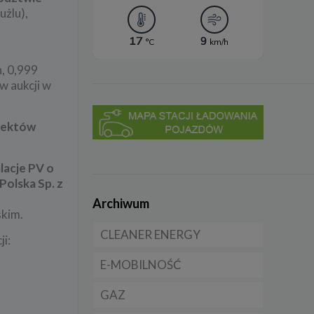
użlu),
, 0,999
w aukcji w
ojektów
lacje PV o
Polska Sp. z
Archiwum
skim.
CLEANER ENERGY
ji:
E-MOBILNOŚĆ
Dla domu
GAZ
Dla firmy
Samochody elektryczne
EV