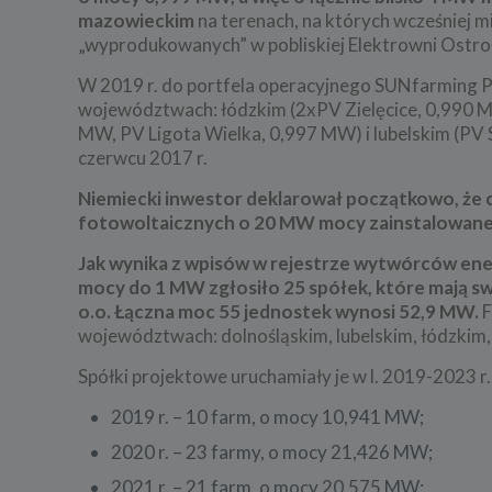
mazowieckim
na terenach, na których wcześniej m
„wyprodukowanych” w pobliskiej Elektrowni Ostr
W 2019 r. do portfela operacyjnego SUNfarming P
województwach: łódzkim (2xPV Zielęcice, 0,990 M
MW, PV Ligota Wielka, 0,997 MW) i lubelskim (PV 
czerwcu 2017 r.
Niemiecki inwestor deklarował początkowo, że c
fotowoltaicznych o 20 MW mocy zainstalowanej,
Jak wynika z wpisów w rejestrze wytwórców energ
mocy do 1 MW zgłosiło 25 spółek, które mają swoj
o.o. Łączna moc 55 jednostek wynosi 52,9 MW.
F
województwach: dolnośląskim, lubelskim, łódzkim,
Spółki projektowe uruchamiały je w l. 2019-2023 r.,
2019 r. – 10 farm, o mocy 10,941 MW;
2020 r. – 23 farmy, o mocy 21,426 MW;
2021 r. – 21 farm, o mocy 20,575 MW;