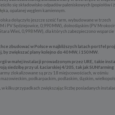
ieściło się składowisko odpadów paleniskowych (popiołów i ż
ołęka, opalanej węglem kamiennym.
olska dołączyło jeszcze sześć farm, wybudowane w trzech
M i PV Sędziejowice, 0,990 MW), dolnośląskim (PV Mrokocin
Stara Wieś, 0,998 MW), dla których zabezpieczono wsparcie 
hce zbudować w Polsce w najbliższych latach portfel pr
 by zwiększać plany kolejno do 40 MW, i 150 MW.
ii w małej instalacji prowadzonym przez URE, takie insta
ą siedzibę przy ul. Łaciarskiej 4/205, tak jak SUNfarming 
army zlokalizowane są przy 18 miejscowościach, w ośmiu
 mazowieckim, podkarpackim, podlaskim, śląskim, wielkopol
 w kilku przypadkach zwiększając liczbę posiadanych instalac