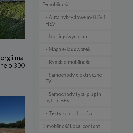
E-mobilność
Auta hybrydowe m-HEV i
lądania
HEV
lizą
Leasing/wynajem
b
Mapa e-ładowarek
ergii ma
Rynek e-mobilności
rne o 300
struje
Samochody elektryczne
EV
adużyć
rawnie
Samochody typu plug in
izacją
hybrid BEV
.
Testy samochodów
zie
E-mobilność Local content