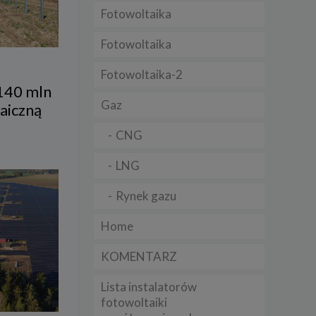
Fotowoltaika
t
sobowych
Fotowoltaika
Fotowoltaika-2
Twoich
140 mln
ba że
prawnie
Gaz
aiczną
 lub
y
CNG
Twoich
rawa –
LNG
Rynek gazu
Home
i te
KOMENTARZ
ch
Lista instalatorów
tingu
ne do
fotowoltaiki
sług