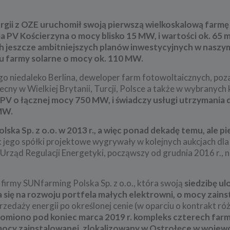
rgii z OZE uruchomił swoją pierwszą wielkoskalową farmę
 PV Kościerzyna o mocy blisko 15 MW, i wartości ok. 65 
h jeszcze ambitniejszych planów inwestycyjnych w naszym
ju farmy solarne o mocy ok. 110 MW.
o niedaleko Berlina, deweloper farm fotowoltaicznych, po
ecny w Wielkiej Brytanii, Turcji, Polsce a także w wybranych 
V o łącznej mocy 750 MW, i świadczy usługi utrzymania 
MW.
ka Sp. z o.o. w 2013 r., a więc ponad dekadę temu,
ale p
ak jego spółki projektowe wygrywały w kolejnych aukcjach dla
rząd Regulacji Energetyki, począwszy od grudnia 2016 r., 
firmy SUNfarming Polska Sp. z o.o., która swoją
siedzibę u
ła się na rozwoju portfela małych elektrowni, o mocy zain
rzedaży energii po określonej cenie (w oparciu o kontrakt r
omiono pod koniec marca 2019 r. kompleks czterech farm
 mocy zainstalowanej, zlokalizowany w Ostrołęce w woje