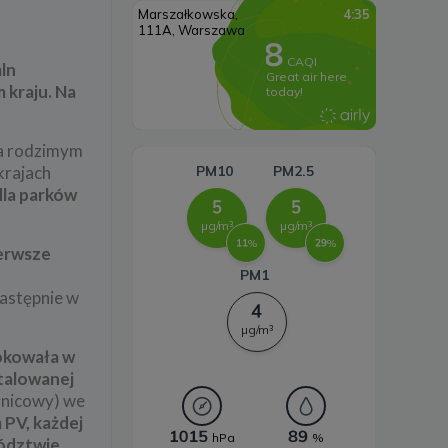
wiatrowa
Systemy magazynowania
mln
energii
 kraju. Na
za rodzimym
krajach
dla parków
ierwsze
następnie w
lokowała w
stalowanej
óżnicowy) we
 PV, każdej
wództwie