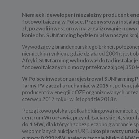
Niemiecki deweloper i niezależny producent ene
fotowoltaiczną w Polsce. Przemysłowa instalacja
zł, pozwoli inwestorowi na zrealizowanie nowyc
koniec br. SUNfarming będzie miał w naszym kra
Wywodzący z brandenburskiego Erkner, położoneg
niemieckim rynkiem, gdzie działa od 2004 r. jest ob
Afryki.
SUNfarming wybudował dotąd instalacje P
fotowoltaicznych o mocy przekraczającej 350 
W Polsce inwestor zarejestrował SUNfarming Pols
farmy PV zaczął uruchamiać w 2019 r.
, po tym, j
producentów energii z OZE organizowanych przez U
czerwcu 2017 roku i w listopadzie 2018 r.
Początkowo polska spółka holdingowa niemieckiej 
centrum Wrocławia, przy ul. Łaciarskiej 4, skupi
do 1 MW
, dla których zabezpieczono gwarancje sp
wspomnianych aukcjach URE.
Jako pierwszy uruch
o mocy 0,999 MW, a więc o łącznie blisko 4 MW