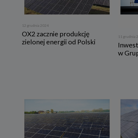
3. Zak
Spółka 
stron i
12 grudnia 2024
aktywno
OX2 zacznie produkcję
11 grudnia 
Spółka 
zielonej energii od Polski
korzysta
Inwest
w Gru
4. Cel 
Twoje d
a) reali
swoje ko
b) dopa
oraz po
uzasadni
c) ewen
naszego
5. Wym
Podanie 
niepoda