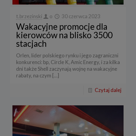
t.brzezinski
o
30 czerwca 2023
Wakacyjne promocje dla
kierowców na blisko 3500
stacjach
Orlen, lider polskiego rynku i jego zagraniczni
konkurenci: bp, Circle K, Amic Energy, i za kilka
dni także Shell zaczynają wojnę na wakacyjne
rabaty, na czym
[…]
Czytaj dalej