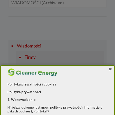
WIADOMOŚCI (Archiwum)
Samochody typu plug in hybrid BEV
LNG
Licznik OZE
Rynek gazu
Lądowa energetyka wiatrowa
Firmy
FOTOWOLTAIKA
Prawo
Rynek OZE
Rynek i Gospodarka
Wiadomości
SYSTEMY MAGAZYNOWANIA ENERGII
Firmy
Prawo
Rynek/Gospodarka
Polityka prywatności i cookies
Polityka prywatności
1. Wprowadzenie
WIADOMOŚCI
Niniejszy dokument stanowi politykę prywatności i informację o
plikach cookies („
Polityka
”).
Atom