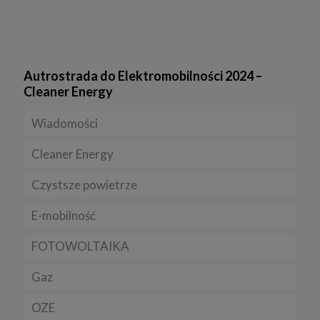
Autrostrada do Elektromobilności 2024 –
Cleaner Energy
Wiadomości
Cleaner Energy
Firmy
Czystsze powietrze
Prawo
Dla domu
E-mobilność
Rynek/Gospodarka
Dla firmy
FOTOWOLTAIKA
Dla samorządu
E-ładowarki
Gaz
Samochody elektryczne EV
OZE
Auta hybrydowe m-HEV i HEV
Rynek gazu