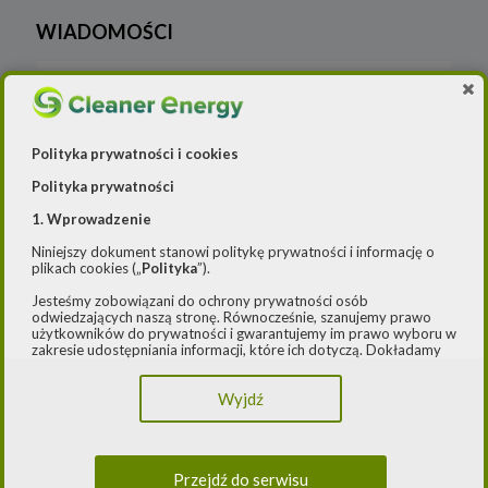
WIADOMOŚCI
Atom
Blog
Polityka prywatności i cookies
Cleaner Energy
Polityka prywatności
Cleaner Industry
1. Wprowadzenie
Niniejszy dokument stanowi politykę prywatności i informację o
Czystsze powietrze
plikach cookies („
Polityka
”).
Jesteśmy zobowiązani do ochrony prywatności osób
E-ŁADOWARKI 2
odwiedzających naszą stronę. Równocześnie, szanujemy prawo
użytkowników do prywatności i gwarantujemy im prawo wyboru w
zakresie udostępniania informacji, które ich dotyczą. Dokładamy
E-mapy
starań, aby przetwarzanie odbywało się zgodnie z obowiązującymi
przepisami, w szczególności rozporządzeniem Parlamentu
Wyjdź
Europejskiego i Rady (UE) 2016/979 z dnia 27 kwietnia 2016 r. w
E-mobilność
sprawie ochrony osób fizycznych w związku z przetwarzaniem
danych osobowych i w sprawie swobodnego przepływu takich
danych oraz uchylenia dyrektywy 95/46/WE (ogólne
E-mobilność Local content
rozporządzenie o ochronie danych) („
RODO
”) oraz ustawą z dnia
Przejdź do serwisu
10 maja 2018 roku o ochronie danych osobowych („
UODO
”).