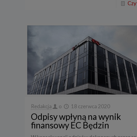
Czyt
Redakcja
o
18 czerwca 2020
Odpisy wpłyną na wynik
finansowy EC Będzin