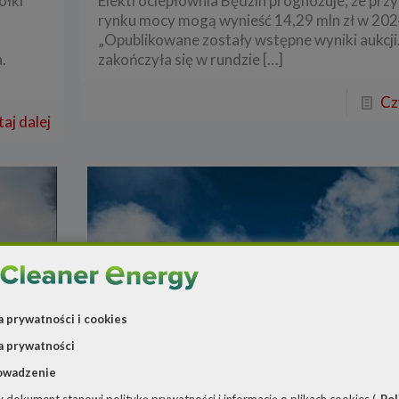
ółki
Elektrociepłownia Będzin prognozuje, że prz
rynku mocy mogą wynieść 14,29 mln zł w 2024
„Opublikowane zostały wstępne wyniki aukcji
.
zakończyła się w rundzie
[…]
Cz
aj dalej
a prywatności i cookies
a prywatności
owadzenie