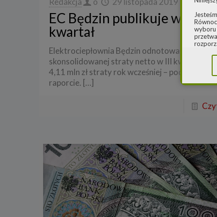
Niniejsz
Redakcja
o
29 listopada 2019
EC Będzin publikuje wyniki z
Jesteśm
Równocz
kwartał
wyboru 
przetwa
rozporz
Elektrociepłownia Będzin odnotowała 10,88 ml
w spraw
sprawie
skonsolidowanej straty netto w III kw. 2019 r.
rozporz
4,11 mln zł straty rok wcześniej – podała spółk
ochroni
raporcie.
[…]
2.
Admi
Niniejs
Czyt
Cleaner
ul. Dąb
Krajowe
Warszaw
000077
Spółka,
danych
W spraw
a) pod 
b) pisem