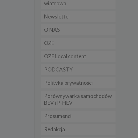
wiatrowa
t
sobowych
Newsletter
O NAS
Twoich
ba że
OZE
prawnie
 lub
y
OZE Local content
Twoich
PODCASTY
rawa –
Polityka prywatności
Porównywarka samochodów
BEV i P-HEV
i te
ch
Prosumenci
tingu
Redakcja
ne do
sług