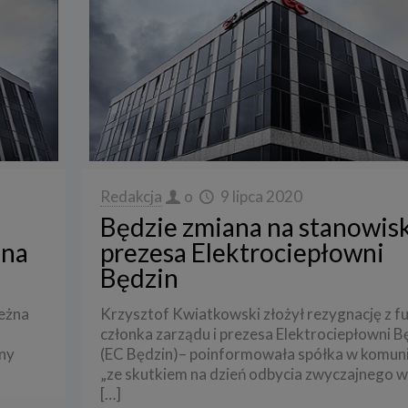
Redakcja
o
9 lipca 2020
Będzie zmiana na stanowis
 na
prezesa Elektrociepłowni
Będzin
leżna
Krzysztof Kwiatkowski złożył rezygnację z fu
członka zarządu i prezesa Elektrociepłowni B
ny
(EC Będzin)– poinformowała spółka w komuni
„ze skutkiem na dzień odbycia zwyczajnego 
[…]