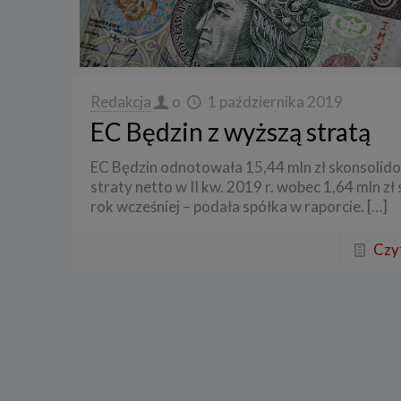
3. Zak
Spółka 
stron i
aktywno
Redakcja
o
1 października 2019
Spółka 
korzysta
EC Będzin z wyższą stratą
4. Cel 
EC Będzin odnotowała 15,44 mln zł skonsolid
Twoje d
straty netto w II kw. 2019 r. wobec 1,64 mln zł 
a) reali
rok wcześniej – podała spółka w raporcie.
[…]
swoje ko
b) dopa
Czyt
oraz po
uzasadni
c) ewen
naszego
5. Wym
Podanie 
niepoda