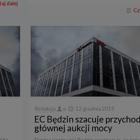
aj dalej
Cz
Redakcja
o
12 grudnia 2019
EC Będzin szacuje przychod
głównej aukcji mocy