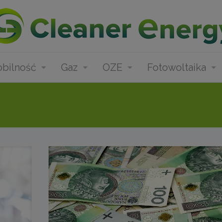
bilność
Gaz
OZE
Fotowoltaika