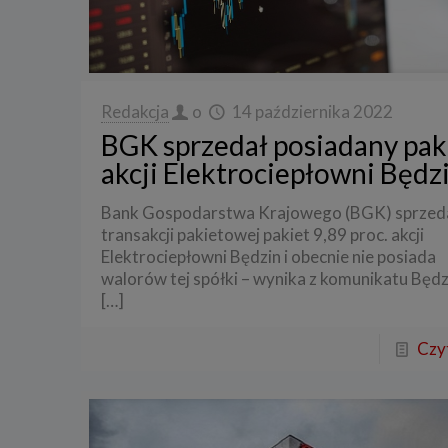
Redakcja
o
14 października 2022
BGK sprzedał posiadany pak
akcji Elektrociepłowni Będz
Bank Gospodarstwa Krajowego (BGK) sprzed
transakcji pakietowej pakiet 9,89 proc. akcji
Elektrociepłowni Będzin i obecnie nie posiada
walorów tej spółki – wynika z komunikatu Będz
[…]
Czyt