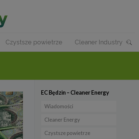
Czystsze powietrze
Cleaner Industry
EC Będzin – Cleaner Energy
Wiadomości
Cleaner Energy
Firmy
Czystsze powietrze
Prawo
Dla domu