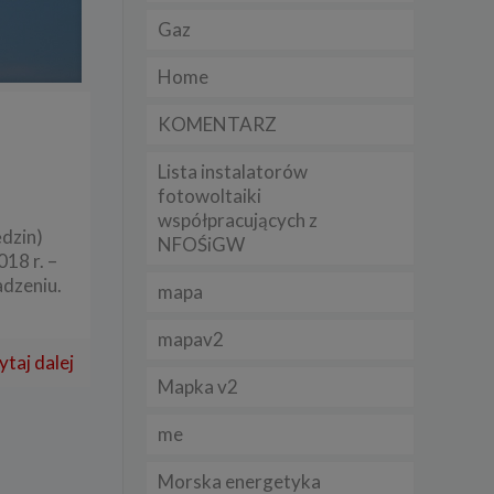
Gaz
lądania
Home
lizą
KOMENTARZ
b
Lista instalatorów
fotowoltaiki
współpracujących z
ędzin)
NFOŚiGW
struje
18 r. –
adzeniu.
mapa
adużyć
rawnie
mapav2
ytaj dalej
izacją
.
Mapka v2
me
zie
Morska energetyka