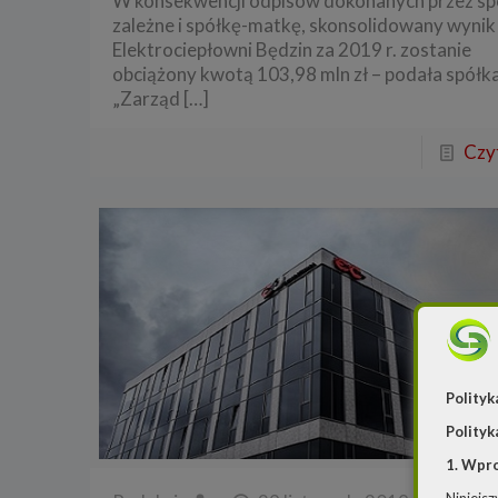
W konsekwencji odpisów dokonanych przez sp
zależne i spółkę-matkę, skonsolidowany wynik
Elektrociepłowni Będzin za 2019 r. zostanie
obciążony kwotą 103,98 mln zł – podała spółka
„Zarząd
[…]
Czyt
Polityk
Polityk
1. Wpr