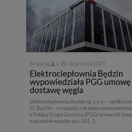
Redakcja
o
30 grudnia 2020
Elektrociepłownia Będzin
wypowiedziała PGG umowę
dostawę węgla
Elektrociepłownia Będzin sp. z o.o. – spółka za
EC Będzin – w związku z brakiem porozumienia
z Polską Grupą Górniczą (PGG) w kwestii zmia
warunków współpracy, 30
[…]