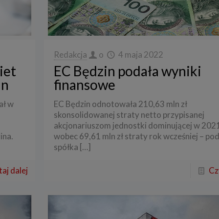
Redakcja
o
4 maja 2022
iet
EC Będzin podała wyniki
in
finansowe
ał w
EC Będzin odnotowała 210,63 mln zł
skonsolidowanej straty netto przypisanej
akcjonariuszom jednostki dominującej w 2021
ina.
wobec 69,61 mln zł straty rok wcześniej – po
spółka
[…]
aj dalej
Cz