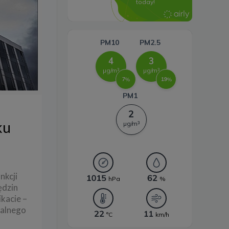
energii
ku
nkcji
ędzin
kacie –
walnego