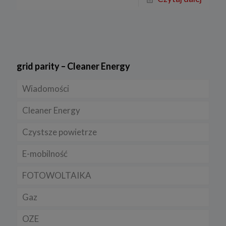
grid parity – Cleaner Energy
Wiadomości
Cleaner Energy
Firmy
Czystsze powietrze
Prawo
Dla domu
E-mobilność
Rynek/Gospodarka
Dla firmy
FOTOWOLTAIKA
Dla samorządu
E-ładowarki
Gaz
Samochody elektryczne EV
OZE
Auta hybrydowe m-HEV i HEV
Rynek gazu