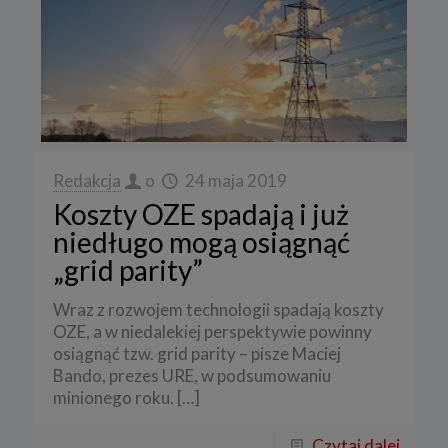
Redakcja
o
24 maja 2019
Koszty OZE spadają i już
niedługo mogą osiągnąć
„grid parity”
Wraz z rozwojem technologii spadają koszty
OZE, a w niedalekiej perspektywie powinny
osiągnąć tzw. grid parity – pisze Maciej
Bando, prezes URE, w podsumowaniu
minionego roku.
[…]
Czytaj dalej