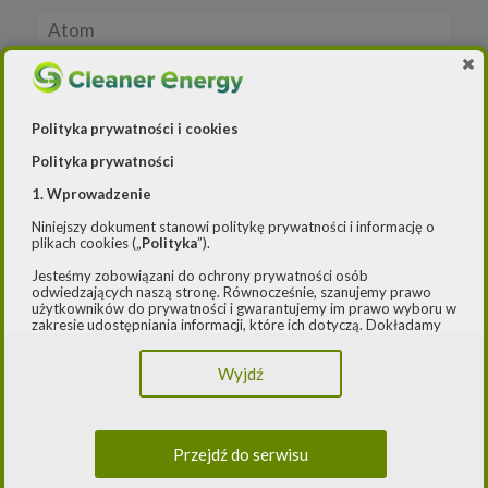
Atom
Blog
Cleaner Energy
Polityka prywatności i cookies
Polityka prywatności
Cleaner Industry
1. Wprowadzenie
Czystsze powietrze
Niniejszy dokument stanowi politykę prywatności i informację o
plikach cookies („
Polityka
”).
E-ŁADOWARKI 2
Jesteśmy zobowiązani do ochrony prywatności osób
odwiedzających naszą stronę. Równocześnie, szanujemy prawo
użytkowników do prywatności i gwarantujemy im prawo wyboru w
E-mapy
zakresie udostępniania informacji, które ich dotyczą. Dokładamy
starań, aby przetwarzanie odbywało się zgodnie z obowiązującymi
E-mobilność
przepisami, w szczególności rozporządzeniem Parlamentu
Wyjdź
Europejskiego i Rady (UE) 2016/979 z dnia 27 kwietnia 2016 r. w
sprawie ochrony osób fizycznych w związku z przetwarzaniem
E-mobilność Local content
danych osobowych i w sprawie swobodnego przepływu takich
danych oraz uchylenia dyrektywy 95/46/WE (ogólne
rozporządzenie o ochronie danych) („
RODO
”) oraz ustawą z dnia
Fotowoltaika
Przejdź do serwisu
10 maja 2018 roku o ochronie danych osobowych („
UODO
”).
2.
Administrator danych osobowych