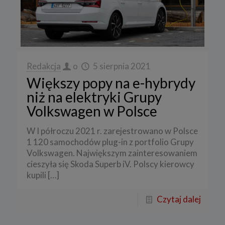
Redakcja
o
5 sierpnia 2021
Większy popy na e-hybrydy
niż na elektryki Grupy
Volkswagen w Polsce
W I półroczu 2021 r. zarejestrowano w Polsce
1 120 samochodów plug-in z portfolio Grupy
Volkswagen. Największym zainteresowaniem
cieszyła się Skoda Superb iV. Polscy kierowcy
kupili
[…]
Czytaj dalej