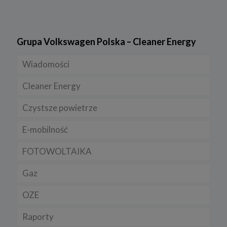
Grupa Volkswagen Polska – Cleaner Energy
Wiadomości
Cleaner Energy
Firmy
Czystsze powietrze
Prawo
Dla domu
E-mobilność
Rynek/Gospodarka
Dla firmy
FOTOWOLTAIKA
Dla samorządu
E-ładowarki
Gaz
Samochody elektryczne EV
OZE
Auta hybrydowe m-HEV i HEV
Rynek gazu
Raporty
Samochody typu plug in hybrid BEV
CNG
Licznik OZE