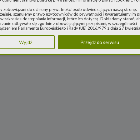
y dokument stanowi politykę prywatności i informację o plikach cookies („
Pol
y zobowiązani do ochrony prywatności osób odwiedzających naszą stronę.
eśnie, szanujemy prawo użytkowników do prywatności i gwarantujemy im 
w zakresie udostępniania informacji, które ich dotyczą. Dokładamy starań, a
rzanie odbywało się zgodnie z obowiązującymi przepisami, w szczególności
ądzeniem Parlamentu Europejskiego i Rady (UE) 2016/979 z dnia 27 kwietnia
ie ochrony osób fizycznych w związku z przetwarzaniem danych osobowych 
 swobodnego przepływu takich danych oraz uchylenia dyrektywy 95/46/WE 
Wyjdź
Przejdź do serwisu
ądzenie o ochronie danych) („
RODO
”) oraz ustawą z dnia 10 maja 2018 roku
e danych osobowych („
UODO
”).
nistrator danych osobowych
za Polityka dotyczy przetwarzania danych osobowych, których administratore
 Energy spółka z ograniczoną odpowiedzialnością sp. k. z siedzibą w Warszaw
rowieckiej 6A lok. 6, 03-932 Warszawa, wpisana do rejestru przedsiębiorców
go Rejestru Sądowego, prowadzonego przez Sąd Rejonowy dla m. st. Warsz
ie, XIII Wydział Gospodarczy Krajowego Rejestru Sądowego za numerem K
0248, REGON 382497533, NIP 1132992861 („
Spółka
”).
 jako administrator danych osobowych, decyduje o celach i sposobach przet
 osobowych użytkowników.
ach ochrony swoich danych osobowych możesz skontaktować się z nami:
adresem e-mail:
rodo@cleanerenergy.pl
nie na adres siedziby Spółki.