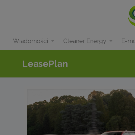
Wiadomości
Cleaner Energy
E-mo
LeasePlan