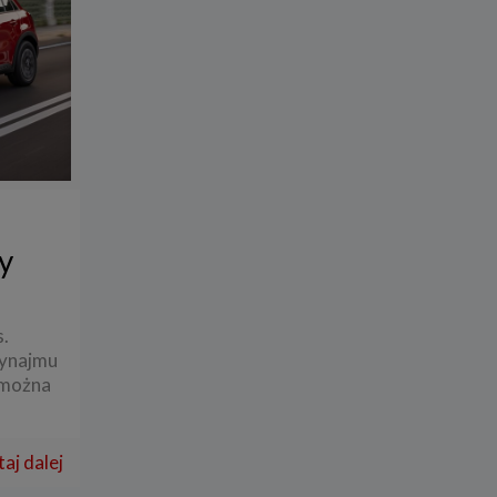
y
.
wynajmu
 można
aj dalej