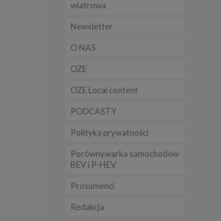
wiatrowa
t
sobowych
Newsletter
O NAS
Twoich
ba że
OZE
prawnie
 lub
y
OZE Local content
Twoich
PODCASTY
rawa –
Polityka prywatności
Porównywarka samochodów
BEV i P-HEV
i te
ch
Prosumenci
tingu
Redakcja
ne do
sług