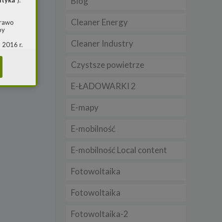
Blog
ityka
”).
Cleaner Energy
prawo
by
Cleaner Industry
 2016 r.
i w
(ogólne
Czystsze powietrze
 o
E-ŁADOWARKI 2
m jest
E-mapy
ie, przy
awy w
E-mobilność
RS
E-mobilność Local content
warzania
Fotowoltaika
Fotowoltaika
Fotowoltaika-2