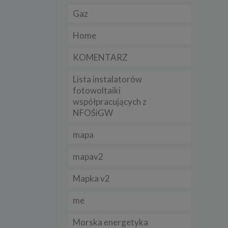
Gaz
lądania
Home
lizą
KOMENTARZ
b
Lista instalatorów
fotowoltaiki
współpracujących z
NFOŚiGW
struje
mapa
adużyć
rawnie
mapav2
izacją
.
Mapka v2
me
zie
Morska energetyka