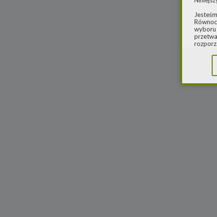
Niniejsz
Jesteśm
Równocz
wyboru 
przetwa
rozporz
w spraw
sprawie
rozporz
ochroni
2.
Admi
Niniejs
Cleaner
ul. Dąb
Krajowe
Warszaw
000077
Spółka,
danych
W spraw
a) pod 
b) pisem