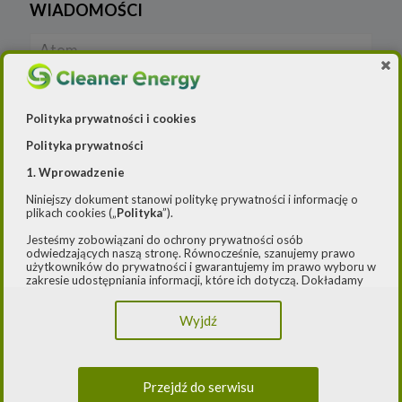
WIADOMOŚCI
Atom
Blog
Polityka prywatności i cookies
Cleaner Energy
Polityka prywatności
Cleaner Industry
1. Wprowadzenie
Niniejszy dokument stanowi politykę prywatności i informację o
Czystsze powietrze
plikach cookies („
Polityka
”).
Jesteśmy zobowiązani do ochrony prywatności osób
E-ŁADOWARKI 2
odwiedzających naszą stronę. Równocześnie, szanujemy prawo
użytkowników do prywatności i gwarantujemy im prawo wyboru w
E-mapy
zakresie udostępniania informacji, które ich dotyczą. Dokładamy
starań, aby przetwarzanie odbywało się zgodnie z obowiązującymi
przepisami, w szczególności rozporządzeniem Parlamentu
E-mobilność
Wyjdź
Europejskiego i Rady (UE) 2016/979 z dnia 27 kwietnia 2016 r. w
sprawie ochrony osób fizycznych w związku z przetwarzaniem
danych osobowych i w sprawie swobodnego przepływu takich
E-mobilność Local content
danych oraz uchylenia dyrektywy 95/46/WE (ogólne
rozporządzenie o ochronie danych) („
RODO
”) oraz ustawą z dnia
Przejdź do serwisu
10 maja 2018 roku o ochronie danych osobowych („
UODO
”).
Fotowoltaika