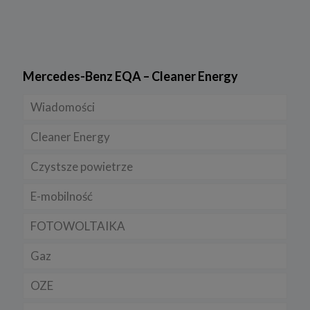
Mercedes-Benz EQA – Cleaner Energy
Wiadomości
Cleaner Energy
Firmy
Czystsze powietrze
Prawo
Dla domu
E-mobilność
Rynek/Gospodarka
Dla firmy
FOTOWOLTAIKA
Dla samorządu
E-ładowarki
Gaz
Samochody elektryczne EV
OZE
Auta hybrydowe m-HEV i HEV
Rynek gazu