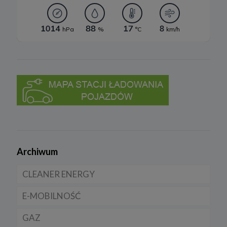
Archiwum
CLEANER ENERGY
E-MOBILNOŚĆ
Dla domu
GAZ
Dla firmy
Samochody elektryczne EV