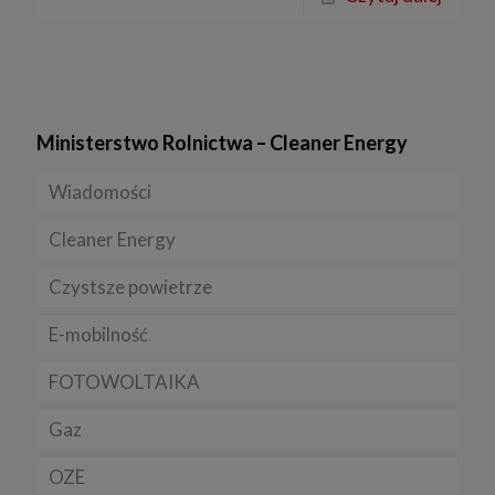
Ministerstwo Rolnictwa – Cleaner Energy
Wiadomości
Cleaner Energy
Firmy
Czystsze powietrze
Prawo
Dla domu
E-mobilność
Rynek/Gospodarka
Dla firmy
FOTOWOLTAIKA
Dla samorządu
E-ładowarki
Gaz
Samochody elektryczne EV
OZE
Auta hybrydowe m-HEV i HEV
Rynek gazu