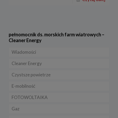
pełnomocnik ds. morskich farm wiatrowych –
Cleaner Energy
Wiadomości
Cleaner Energy
Firmy
Czystsze powietrze
Prawo
Dla domu
E-mobilność
Rynek/Gospodarka
Dla firmy
FOTOWOLTAIKA
Dla samorządu
E-ładowarki
Gaz
Samochody elektryczne EV