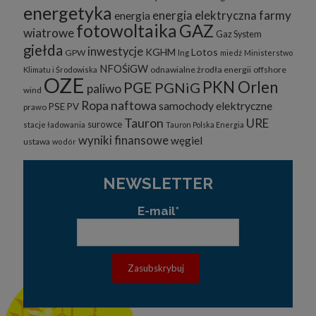
energetyka
c) zapewnienia bezpieczeństwa,
energia elektryczna
farmy
energia
fotowoltaika
GAZ
wiatrowe
d) kontroli i ulepszania naszych usług,
Gaz System
giełda
inwestycje
KGHM
Lotos
GPW
lng
miedź
Ministerstwo
e) zbierania danych statystycznych.
NFOŚiGW
odnawialne żrodła energii
offshore
Klimatu i Środowiska
3. Jak długo cookies są przechowywane?
OZE
PKN Orlen
PGE
PGNiG
paliwo
wind
Pliki cookies danej sesji pozostają na komputerze tylko do
Ropa naftowa
samochody elektryczne
PSE
PV
momentu zamknięcia przeglądarki.
prawo
Tauron
URE
surowce
stacje ładowania
Tauron Polska Energia
Trwałe pliki cookies są przechowywane na twardym dysku do
czasu ich usunięcia lub wygaśnięcia. Służą one m.in. do
wyniki finansowe
węgiel
ustawa
wodór
zapamiętywania preferencji użytkownika podczas korzystania ze
strony.
NEWSLETTER
4. Wykaz wykorzystywanych plików cookies
W ramach naszego serwisu korzystany z następujących plików
E-mail*
cookies:
a) niezbędne
b) analityczne” /„wydajnościowe
c) funkcjonalne
5. Wyłączenie plików cookies