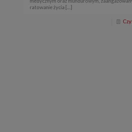
medycznym oraz mundurowym, zaangażowan
ratowanie życia
[…]
Czyt