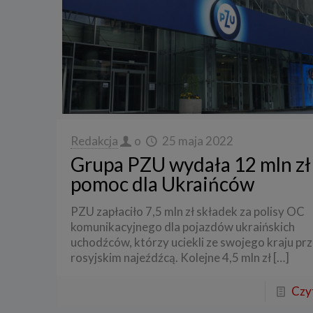
Redakcja
o
25 maja 2022
Grupa PZU wydała 12 mln zł
pomoc dla Ukraińców
PZU zapłaciło 7,5 mln zł składek za polisy OC
komunikacyjnego dla pojazdów ukraińskich
uchodźców, którzy uciekli ze swojego kraju pr
rosyjskim najeźdźcą. Kolejne 4,5 mln zł
[…]
Czyt