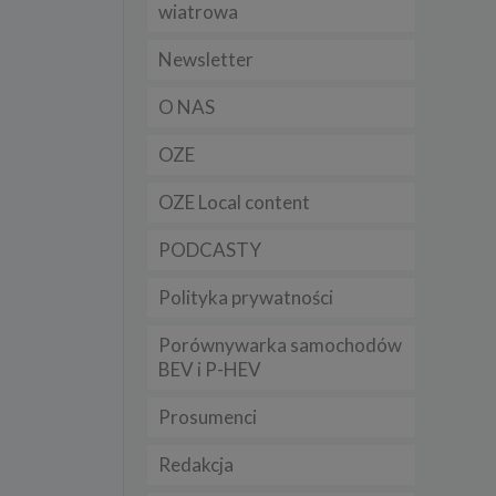
wiatrowa
t
sobowych
Newsletter
O NAS
Twoich
ba że
OZE
prawnie
 lub
y
OZE Local content
Twoich
PODCASTY
rawa –
Polityka prywatności
Porównywarka samochodów
BEV i P-HEV
i te
ch
Prosumenci
tingu
Redakcja
ne do
sług