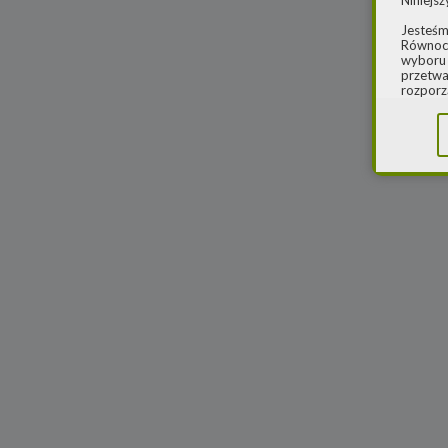
Niniejsz
Jesteśm
Równocz
wyboru 
przetwa
rozporz
w spraw
sprawie
rozporz
ochroni
2.
Admi
Niniejs
Cleaner
ul. Dąb
Krajowe
Warszaw
000077
Spółka,
danych
W spraw
a) pod 
b) pisem