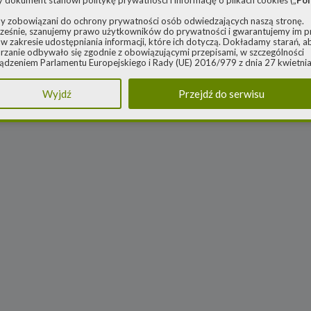
y dokument stanowi politykę prywatności i informację o plikach cookies („
Pol
y zobowiązani do ochrony prywatności osób odwiedzających naszą stronę.
eśnie, szanujemy prawo użytkowników do prywatności i gwarantujemy im 
w zakresie udostępniania informacji, które ich dotyczą. Dokładamy starań, a
rzanie odbywało się zgodnie z obowiązującymi przepisami, w szczególności
ądzeniem Parlamentu Europejskiego i Rady (UE) 2016/979 z dnia 27 kwietnia
ie ochrony osób fizycznych w związku z przetwarzaniem danych osobowych 
 swobodnego przepływu takich danych oraz uchylenia dyrektywy 95/46/WE 
Wyjdź
Przejdź do serwisu
ądzenie o ochronie danych) („
RODO
”) oraz ustawą z dnia 10 maja 2018 roku
e danych osobowych („
UODO
”).
nistrator danych osobowych
za Polityka dotyczy przetwarzania danych osobowych, których administratore
 Energy spółka z ograniczoną odpowiedzialnością sp. k. z siedzibą w Warszaw
rowieckiej 6A lok. 6, 03-932 Warszawa, wpisana do rejestru przedsiębiorców
go Rejestru Sądowego, prowadzonego przez Sąd Rejonowy dla m. st. Warsz
ie, XIII Wydział Gospodarczy Krajowego Rejestru Sądowego za numerem K
0248, REGON 382497533, NIP 1132992861 („
Spółka
”).
 jako administrator danych osobowych, decyduje o celach i sposobach przet
 osobowych użytkowników.
ach ochrony swoich danych osobowych możesz skontaktować się z nami:
adresem e-mail:
rodo@cleanerenergy.pl
nie na adres siedziby Spółki.