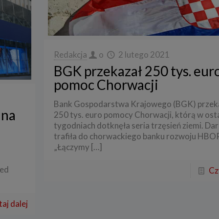
Redakcja
o
2 lutego 2021
BGK przekazał 250 tys. eur
pomoc Chorwacji
Bank Gospodarstwa Krajowego (BGK) przek
 na
250 tys. euro pomocy Chorwacji, którą w ost
tygodniach dotknęła seria trzęsień ziemi. Da
trafiła do chorwackiego banku rozwoju HBO
„Łączymy
[…]
zed
Cz
aj dalej