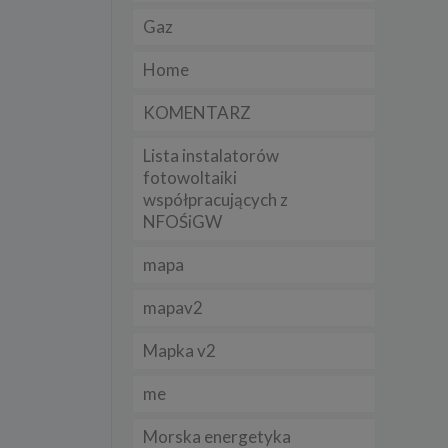
Gaz
lądania
Home
lizą
KOMENTARZ
b
Lista instalatorów
fotowoltaiki
współpracujących z
NFOŚiGW
struje
mapa
adużyć
rawnie
mapav2
izacją
.
Mapka v2
me
zie
Morska energetyka