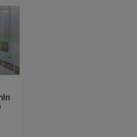
mln
m