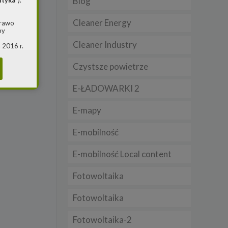
Blog
ityka
”).
Cleaner Energy
prawo
by
Cleaner Industry
 2016 r.
i w
(ogólne
Czystsze powietrze
 o
E-ŁADOWARKI 2
m jest
E-mapy
ie, przy
awy w
E-mobilność
RS
E-mobilność Local content
warzania
Fotowoltaika
Fotowoltaika
Fotowoltaika-2