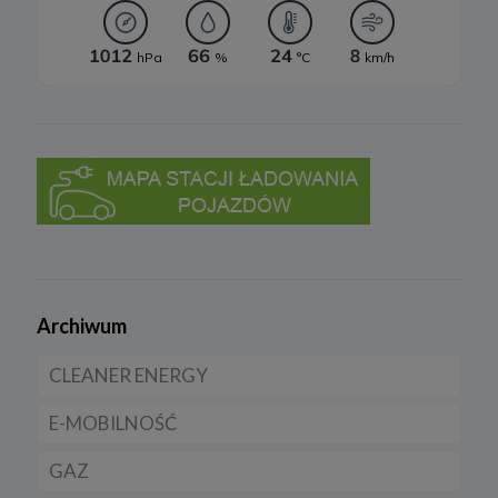
Archiwum
CLEANER ENERGY
E-MOBILNOŚĆ
Dla domu
GAZ
Dla firmy
Samochody elektryczne EV