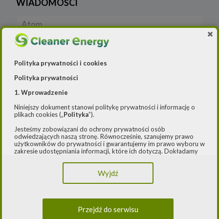
WIADOMOŚCI
Atom
Blog
Polityka prywatności i cookies
Cleaner Energy
Polityka prywatności
Cleaner Industry
1. Wprowadzenie
Niniejszy dokument stanowi politykę prywatności i informację o
Czystsze powietrze
plikach cookies („
Polityka
”).
E-ŁADOWARKI 2
Jesteśmy zobowiązani do ochrony prywatności osób
odwiedzających naszą stronę. Równocześnie, szanujemy prawo
użytkowników do prywatności i gwarantujemy im prawo wyboru w
E-mapy
zakresie udostępniania informacji, które ich dotyczą. Dokładamy
starań, aby przetwarzanie odbywało się zgodnie z obowiązującymi
przepisami, w szczególności rozporządzeniem Parlamentu
E-mobilność
Wyjdź
Europejskiego i Rady (UE) 2016/979 z dnia 27 kwietnia 2016 r. w
sprawie ochrony osób fizycznych w związku z przetwarzaniem
danych osobowych i w sprawie swobodnego przepływu takich
E-mobilność Local content
danych oraz uchylenia dyrektywy 95/46/WE (ogólne
rozporządzenie o ochronie danych) („
RODO
”) oraz ustawą z dnia
Przejdź do serwisu
10 maja 2018 roku o ochronie danych osobowych („
UODO
”).
Fotowoltaika