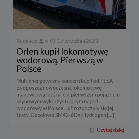
Redakcja
o
17 września 2023
Orlen kupił lokomotywę
wodorową. Pierwszą w
Polsce
Multienergetyczny koncern kupił od PESA
Bydgoszcz nowoczesną lokomotywę
manewrową, która jest pierwszym pojazdem
szynowym wykorzystującym napęd
wodorowy w Polsce. Już rozpoczęły się jej
testy. Docelowo SM42-6Dn-Hydrogen
[…]
Czytaj dalej