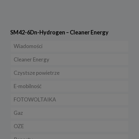
SM42-6Dn-Hydrogen – Cleaner Energy
Wiadomości
Cleaner Energy
Firmy
Czystsze powietrze
Prawo
Dla domu
E-mobilność
Rynek/Gospodarka
Dla firmy
FOTOWOLTAIKA
Dla samorządu
E-ładowarki
Gaz
Samochody elektryczne EV
OZE
Auta hybrydowe m-HEV i HEV
Rynek gazu