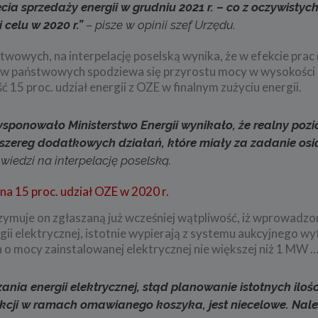
cia sprzedaży energii w grudniu 2021 r. – co z oczywisty
 celu w 2020 r.”
– pisze w opinii szef Urzędu.
wowych, na interpelację poselską wynika, że w efekcie prac
wów państwowych spodziewa się przyrostu mocy w wysokości
 15 proc. udział energii z OZE w finalnym zużyciu energii.
dysponowało Ministerstwo Energii wynikało, że realny poz
to szereg dodatkowych działań, które miały za zadanie os
wiedzi na interpelację poselską.
a 15 proc. udział OZE w 2020 r.
rzymuje on zgłaszaną już wcześniej wątpliwość, iż wprowadzo
ii elektrycznej, istotnie wypierają z systemu aukcyjnego 
 o mocy zainstalowanej elektrycznej nie większej niż 1 MW …
nia energii elektrycznej, stąd planowanie istotnych ilości
ukcji w ramach omawianego koszyka, jest niecelowe. Nale