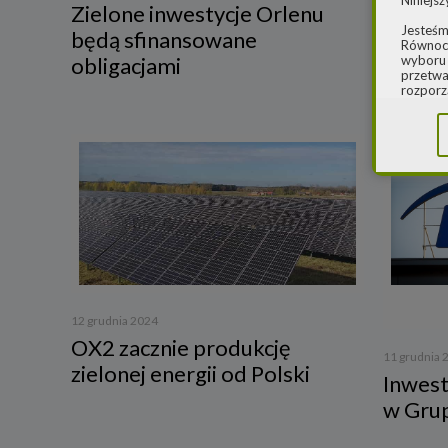
Niniejsz
Zielone inwestycje Orlenu
24 grudnia 
Jesteśm
Ruszył
będą sfinansowane
Równocz
wodor
wyboru 
obligacjami
przetwa
rozporz
w spraw
sprawie
rozporz
ochroni
2.
Admi
Niniejs
Cleaner
ul. Dąb
Krajowe
Warszaw
000077
Spółka,
12 grudnia 2024
danych
OX2 zacznie produkcję
11 grudnia 
W spraw
zielonej energii od Polski
Inwest
a) pod 
w Gru
b) pisem