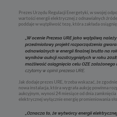
Prezes Urzędu Regulacji Energetyki, w swojej odpo
wartości energii elektrycznej z odnawialnych źróde
poddaje w wątpliwość tezę, która zakłada osiągnięci
„W ocenie Prezesa URE jako wątpliwą należy
przedmiotowy projekt rozporządzenia gwarant
odnawialnych w energii finalnej brutto na rok
wyników aukcji rozstrzygniętych w roku 201
możliwość osiągnięcia celu OZE założonego n
czytamy w opinii prezesa URE.
Jak dodaje prezes URE, trzeba wskazać, że zgodni
nowa instalacja, która wygrała aukcję powinna ro
aukcyjnym, wynosi 24 miesiące od dnia zamknięcia s
elektrycznej wyłącznie energię promieniowania sł
„Oznacza to, że wytwórcy energii elektryczn