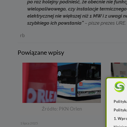
po raz kolejny podnieść, że obecnie nie funk
wielopaliwowego, czy instalacje termiczne
elektrycznej nie większej niż 1 MW i z uwagi
szybkiego ich powstania”
– pisze prezes URE.
rb
Powiązane wpisy
Polityk
Źródło: PKN Orlen
Polityk
1. Wpr
1 lipca 2025