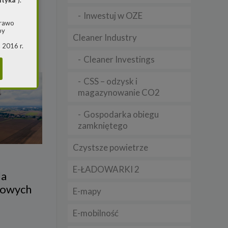
ityka
”).
Inwestuj w OZE
prawo
by
Cleaner Industry
 2016 r.
i w
Cleaner Investings
(ogólne
 o
CSS – odzysk i
magazynowanie CO2
m jest
Gospodarka obiegu
ie, przy
zamkniętego
awy w
RS
Czystsze powietrze
warzania
E-ŁADOWARKI 2
la
rowych
E-mapy
E-mobilność