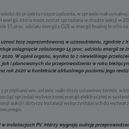
wiedzi do projektu rozporządzenia, w sprawie maksymalnej il
ł energii, która może zostać sprzedana w drodze aukcji w 202
e 15 proc. udziału energii z OZE w energii finalnej brutto na
 uznać tezę zaprezentowaną w uzasadnieniu, zgodnie z k
uje osiągnięcie założonego 15 proc. udziału energii ze ź
 2020. W opinii organu, wynika to z niewielkiego przełoże
8, jak i planowanych do przeprowadzenia w roku bieżący
a rok 2020 w kontekście aktualnego poziomu jego realiz
e z przepisami ww. ustawy, najkrótszy ustawowy termin, w k
zpocząć sprzedaż wytworzonej energii elektrycznej w system
esji aukcji i dotyczy instalacji wykorzystujących do wytwarz
onecznego.
ej w instalacjach PV, którzy wygrają aukcję przeprowadz