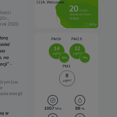
Systemy magazynowania
ości i
energii
0 r.,
 rok 2020.
tórą
ródeł
nia
m, na
acji”
–
tórym tzw.
ie
ania energii
oną w