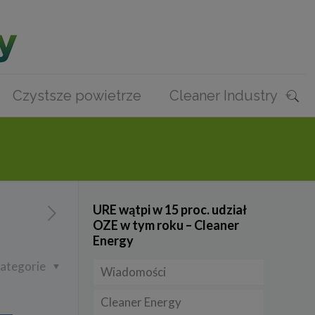
Czystsze powietrze
Cleaner Industry
URE wątpi w 15 proc. udział
OZE w tym roku – Cleaner
Energy
ategorie
Wiadomości
Cleaner Energy
Firmy