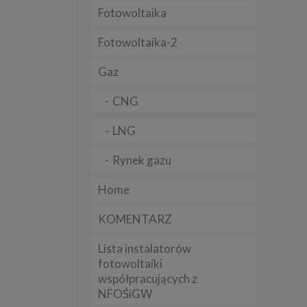
Fotowoltaika
t
sobowych
Fotowoltaika-2
Gaz
Twoich
ba że
prawnie
CNG
 lub
y
LNG
Twoich
rawa –
Rynek gazu
Home
KOMENTARZ
i te
Lista instalatorów
ch
fotowoltaiki
współpracujących z
tingu
ne do
NFOŚiGW
sług