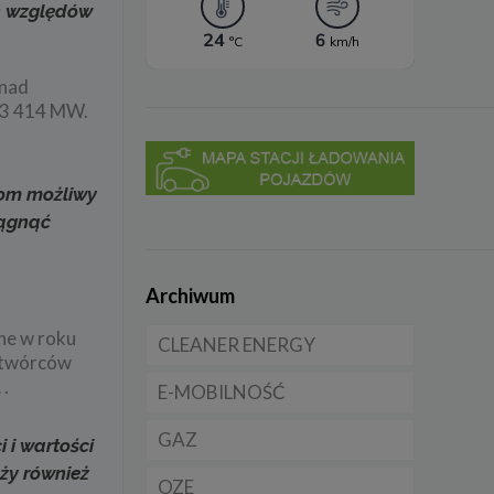
ch względów
 nad
 3 414 MW.
iom możliwy
iągnąć
Archiwum
ne w roku
CLEANER ENERGY
wytwórców
 .
E-MOBILNOŚĆ
Dla domu
GAZ
Dla firmy
Samochody elektryczne
 i wartości
EV
ży również
OZE
Dla samorządu
CNG