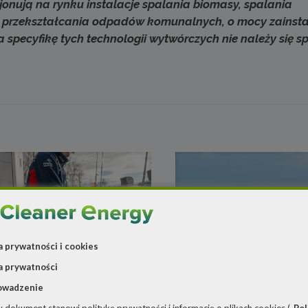
cjonują na rynku instalacje spalania biomasy, spalania
go przekształcania odpadów komunalnych, o mocy zainst
 na specyfikę tych technologii wytwórczych nie należy się 
a prywatności i cookies
a prywatności
18 grudnia 2024
owadzenie
Morska farma RWE z