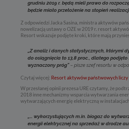
grudniu 2019 r. będą mieli prawo do rozpoczę
będzie miało przełożenie na stopień realizacji
Z odpowiedzi Jacka Sasina, ministra aktywów państ
nowelizacją ustawy o OZE w 2019 r. resort akty
Resort wskazuje podjęte kroki, które mają przynieść
„Z analiz i danych statystycznych, którymi 
do osiągnięcia to 13,8 proc., dlatego podję
wyznaczony próg”
– pisze szef resortu w odpo
Czytaj więcej:
Resort aktywów państwowych liczy n
W przesłanej opinii prezesa URE czytamy, że podt
2018 inne mechanizmy wsparcia wytwarzania energ
wytwarzających energię elektryczną w instalacjach
„… wykorzystujących m.in. biogaz do wytwarza
energii elektrycznej na sprzedaż w drodze a