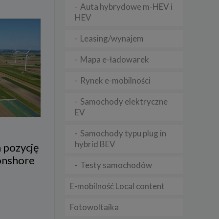
Auta hybrydowe m-HEV i
HEV
lądania
Leasing/wynajem
lizą
Mapa e-ładowarek
b
Rynek e-mobilności
Samochody elektryczne
EV
struje
Samochody typu plug in
adużyć
rawnie
hybrid BEV
 pozycję
onshore
izacją
Testy samochodów
.
E-mobilność Local content
zie
Fotowoltaika