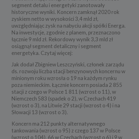
segment detalu i energetyki zanotowały
historyczne wyniki. Koncern zamknął 2020 rok
zyskiem netto w wysokości 3,4 mld zł,
uwzględniając zysk na nabyciu akcji spółki Energa.
Na inwestycje, zgodnie z planem, przeznaczono
łącznie 9 mld zł. Rekordowy wynik 3,3 mld zł
osiągnął segment detaliczny i segment
energetyka. Czytaj więcej:
Jak dodał Zbigniew Leszczyński, członek zarządu
ds. rozwoju liczba stacji benzynowych koncernu w
minionym roku wzrosła o 19 na każdym rynku
poza niemieckim. Łącznie koncern posiada 2 855
stacji z czego w Polsce 1 811 (wzrost o 11), w
Niemczech 583 (spadek o 2), w Czechach 419
(wzrost o 3), na Litwie 29 stacji (wzrost o 4) i na
Słowacji 13 (wzrost o 3).
Koncern ma 212 punkty alternatywnego
tankowania (wzrost o 95) z czego 137 w Polsce
(wzrost o 104), 66 w Czechach (wzrost o 6) i 9 w