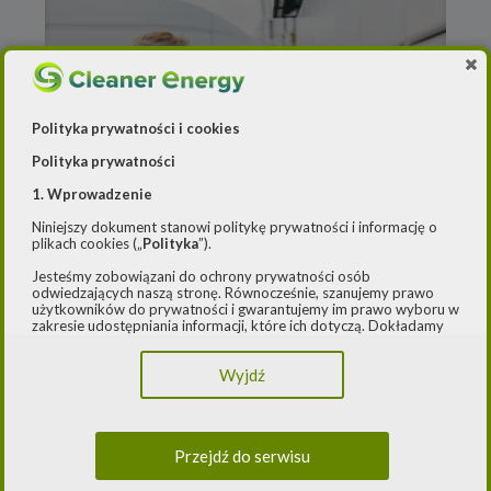
Polityka prywatności i cookies
Polityka prywatności
1. Wprowadzenie
Niniejszy dokument stanowi politykę prywatności i informację o
plikach cookies („
Polityka
”).
Jesteśmy zobowiązani do ochrony prywatności osób
5 listopada 2024
odwiedzających naszą stronę. Równocześnie, szanujemy prawo
użytkowników do prywatności i gwarantujemy im prawo wyboru w
Energia z wiatru zasili flotę
zakresie udostępniania informacji, które ich dotyczą. Dokładamy
paczkomatów
starań, aby przetwarzanie odbywało się zgodnie z obowiązującymi
przepisami, w szczególności rozporządzeniem Parlamentu
Wyjdź
Europejskiego i Rady (UE) 2016/979 z dnia 27 kwietnia 2016 r. w
sprawie ochrony osób fizycznych w związku z przetwarzaniem
danych osobowych i w sprawie swobodnego przepływu takich
danych oraz uchylenia dyrektywy 95/46/WE (ogólne
rozporządzenie o ochronie danych) („
RODO
”) oraz ustawą z dnia
Przejdź do serwisu
10 maja 2018 roku o ochronie danych osobowych („
UODO
”).
PKN Orlen przeznaczy 2,3 mld zł na inwestycje
2.
Administrator danych osobowych