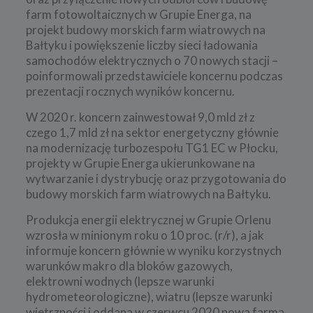
farm fotowoltaicznych w Grupie Energa, na
projekt budowy morskich farm wiatrowych na
Bałtyku i powiększenie liczby sieci ładowania
samochodów elektrycznych o 70 nowych stacji –
poinformowali przedstawiciele koncernu podczas
prezentacji rocznych wyników koncernu.
W 2020 r. koncern zainwestował 9,0 mld zł z
czego 1,7 mld zł na sektor energetyczny głównie
na modernizację turbozespołu TG1 EC w Płocku,
projekty w Grupie Energa ukierunkowane na
wytwarzanie i dystrybucję oraz przygotowania do
budowy morskich farm wiatrowych na Bałtyku.
Produkcja energii elektrycznej w Grupie Orlenu
wzrosła w minionym roku o 10 proc. (r/r), a jak
informuje koncern głównie w wyniku korzystnych
warunków makro dla bloków gazowych,
elektrowni wodnych (lepsze warunki
hydrometeorologiczne), wiatru (lepsze warunki
wietrzności i oddana w czerwcu 2020 nowa farma