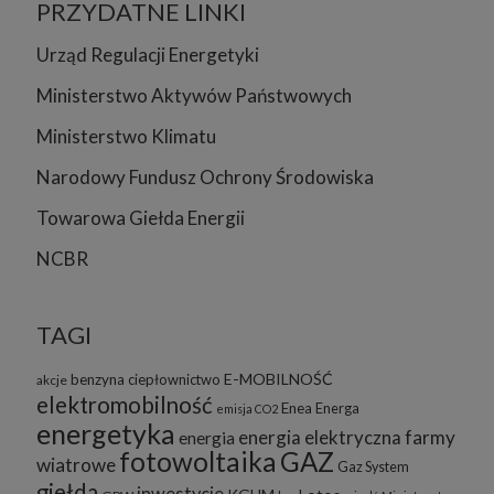
PRZYDATNE LINKI
Urząd Regulacji Energetyki
Ministerstwo Aktywów Państwowych
Ministerstwo Klimatu
Narodowy Fundusz Ochrony Środowiska
Towarowa Giełda Energii
NCBR
TAGI
E-MOBILNOŚĆ
benzyna
ciepłownictwo
akcje
elektromobilność
Enea
Energa
emisja CO2
energetyka
energia elektryczna
farmy
energia
fotowoltaika
GAZ
wiatrowe
Gaz System
giełda