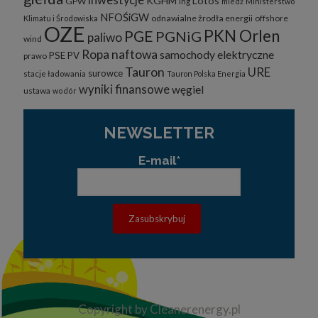
inwestycje
KGHM
Lotos
GPW
lng
miedź
Ministerstwo
NFOŚiGW
odnawialne żrodła energii
offshore
Klimatu i Środowiska
OZE
PKN Orlen
PGE
PGNiG
paliwo
wind
Ropa naftowa
samochody elektryczne
PSE
PV
prawo
Tauron
URE
surowce
stacje ładowania
Tauron Polska Energia
wyniki finansowe
węgiel
ustawa
wodór
NEWSLETTER
E-mail*
Copyright by Cleanerenergy.pl