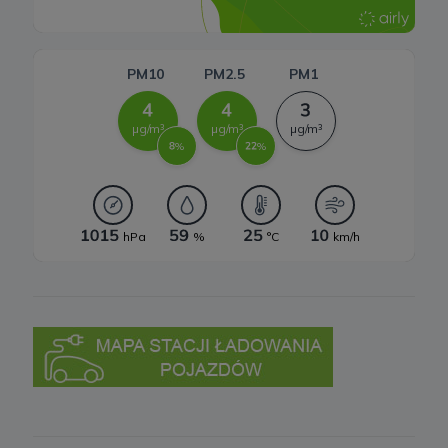
3. Zakres przetwarzanych danych
Spółka przetwarza dane, które użytkownicy podają lub
udostępniają w historii przeglądania stron i aplikacji w ramach
korzystania z naszych usług (wraz ze zautomatyzowaną analizą
aktywności użytkownika na stronie).
Spółka przetwarza również dane, które użytkownik podaje w celu
założenia konta lub korzystania z usługi newslettera, tj. imię,
nazwisko, adres e-mail.
4. Cel i podstawa przetwarzania danych
Twoje dane będą przetwarzane do celu:
a) realizacji usługi w oparciu o regulamin korzystania z serwisu, jeśli
użytkownik zarejestruje swoje konto lub skorzysta z usługi
newslettera (podstawa z art. 6 ust. 1 lit. b RODO),
b) dopasowania treści serwisu do zainteresowań użytkownika, a
także wykrywania nadużyć oraz pomiarów statystycznych i
udoskonalenia usług, będącego realizacją naszego prawnie
uzasadnionego interesu (podstawa z art. 6 ust. 1 lit. f RODO),
c) ewentualnego ustalenia, dochodzenia lub obrony przed
roszczeniami będącego realizacją naszego prawnie uzasadnionego
w tym interesu (podstawa z art. 6 ust. 1 lit. f RODO).