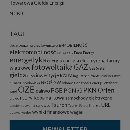
Towarowa Giełda Energii
NCBR
TAGI
E-MOBILNOŚĆ
benzyna
ciepłownictwo
akcje
elektromobilność
Enea
Energa
emisja CO2
energetyka
energia elektryczna
farmy
energia
fotowoltaika
GAZ
wiatrowe
Gaz System
giełda
inwestycje
KGHM
Lotos
GPW
lng
miedź
Ministerstwo
NFOŚiGW
odnawialne żrodła energii
offshore
Klimatu i Środowiska
OZE
PKN Orlen
PGE
PGNiG
paliwo
wind
Ropa naftowa
samochody elektryczne
PSE
PV
prawo
Tauron
URE
surowce
stacje ładowania
Tauron Polska Energia
wyniki finansowe
węgiel
ustawa
wodór
NEWSLETTER