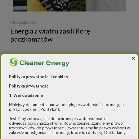
5 listopada 2024
Energia z wiatru zasili flotę
paczkomatów
PKN Orlen wchodzi w energię atomową –
Polityka prywatności i cookies
Cleaner Energy
Polityka prywatności
1. Wprowadzenie
Wiadomości
Niniejszy dokument stanowi politykę prywatności i informację o
plikach cookies („
Polityka
”).
Cleaner Energy
Firmy
Jesteśmy zobowiązani do ochrony prywatności osób
Czystsze powietrze
Prawo
Dla domu
odwiedzających naszą stronę. Równocześnie, szanujemy prawo
użytkowników do prywatności i gwarantujemy im prawo wyboru w
zakresie udostępniania informacji, które ich dotyczą. Dokładamy
E-mobilność
Rynek/Gospodarka
Dla firmy
starań, aby przetwarzanie odbywało się zgodnie z obowiązującymi