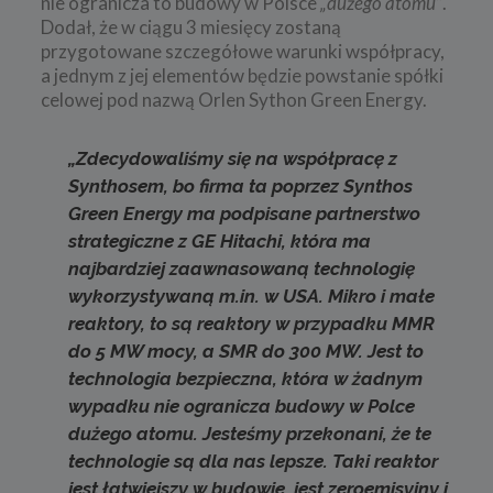
nie ogranicza to budowy w Polsce
„dużego atomu”
.
Dodał, że w ciągu 3 miesięcy zostaną
przygotowane szczegółowe warunki współpracy,
a jednym z jej elementów będzie powstanie spółki
celowej pod nazwą Orlen Sython Green Energy.
„Zdecydowaliśmy się na współpracę z
Synthosem, bo firma ta poprzez Synthos
Green Energy ma podpisane partnerstwo
strategiczne z GE Hitachi, która ma
najbardziej zaawnasowaną technologię
wykorzystywaną m.in. w USA. Mikro i małe
reaktory, to są reaktory w przypadku MMR
do 5 MW mocy, a SMR do 300 MW. Jest to
technologia bezpieczna, która w żadnym
wypadku nie ogranicza budowy w Polce
dużego atomu. Jesteśmy przekonani, że te
technologie są dla nas lepsze. Taki reaktor
jest łatwiejszy w budowie, jest zeroemisyjny i