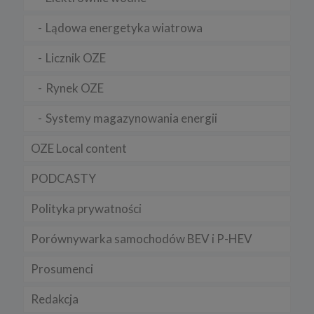
Pamiętaj, że zmiana ustawienia plików cookies i podobnych
technologii może wpłynąć na sposób funkcjonowania naszego
Lądowa energetyka wiatrowa
serwisu.
Niniejsza Polityka może być co pewien czas aktualizowana poprzez
Licznik OZE
zamieszczenie w serwisie jej nowej wersji.
Regulamin serwisu
Rynek OZE
Systemy magazynowania energii
OZE Local content
PODCASTY
Polityka prywatności
Porównywarka samochodów BEV i P-HEV
Prosumenci
Redakcja