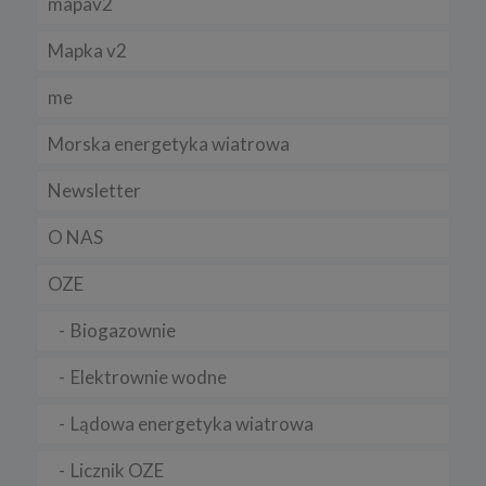
mapav2
Mapka v2
me
Morska energetyka wiatrowa
Newsletter
O NAS
OZE
Biogazownie
Elektrownie wodne
Lądowa energetyka wiatrowa
Licznik OZE