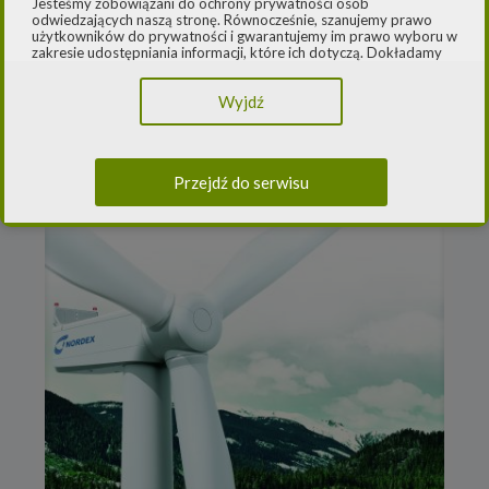
Jesteśmy zobowiązani do ochrony prywatności osób
odwiedzających naszą stronę. Równocześnie, szanujemy prawo
użytkowników do prywatności i gwarantujemy im prawo wyboru w
zakresie udostępniania informacji, które ich dotyczą. Dokładamy
starań, aby przetwarzanie odbywało się zgodnie z obowiązującymi
przepisami, w szczególności rozporządzeniem Parlamentu
Wyjdź
Europejskiego i Rady (UE) 2016/979 z dnia 27 kwietnia 2016 r. w
sprawie ochrony osób fizycznych w związku z przetwarzaniem
danych osobowych i w sprawie swobodnego przepływu takich
danych oraz uchylenia dyrektywy 95/46/WE (ogólne
rozporządzenie o ochronie danych) („
RODO
”) oraz ustawą z dnia
Przejdź do serwisu
10 maja 2018 roku o ochronie danych osobowych („
UODO
”).
2.
Administrator danych osobowych
Niniejsza Polityka dotyczy przetwarzania danych osobowych,
których administratorem jest Cleaner Energy spółka z ograniczoną
odpowiedzialnością sp. k. z siedzibą w Warszawie, przy ul.
Dąbrowieckiej 6A lok. 6, 03-932 Warszawa, wpisana do rejestru
przedsiębiorców Krajowego Rejestru Sądowego, prowadzonego
przez Sąd Rejonowy dla m. st. Warszawy w Warszawie, XIII
Wydział Gospodarczy Krajowego Rejestru Sądowego za numerem
KRS 0000770248, REGON 382497533, NIP 1132992861
(„
Spółka
”).
Spółka, jako administrator danych osobowych, decyduje o celach i
sposobach przetwarzania danych osobowych użytkowników.
W sprawach ochrony swoich danych osobowych możesz
skontaktować się z nami: