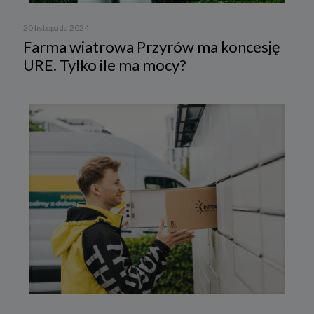
a) pod adresem e-mail:
rodo@cleanerenergy.pl
20 listopada 2024
b) pisemnie na adres siedziby Spółki.
Farma wiatrowa Przyrów ma koncesję
URE. Tylko ile ma mocy?
3. Zakres przetwarzanych danych
Spółka przetwarza dane, które użytkownicy podają lub
udostępniają w historii przeglądania stron i aplikacji w ramach
korzystania z naszych usług (wraz ze zautomatyzowaną analizą
aktywności użytkownika na stronie).
Spółka przetwarza również dane, które użytkownik podaje w celu
założenia konta lub korzystania z usługi newslettera, tj. imię,
nazwisko, adres e-mail.
4. Cel i podstawa przetwarzania danych
Twoje dane będą przetwarzane do celu:
a) realizacji usługi w oparciu o regulamin korzystania z serwisu, jeśli
użytkownik zarejestruje swoje konto lub skorzysta z usługi
newslettera (podstawa z art. 6 ust. 1 lit. b RODO),
b) dopasowania treści serwisu do zainteresowań użytkownika, a
także wykrywania nadużyć oraz pomiarów statystycznych i
udoskonalenia usług, będącego realizacją naszego prawnie
uzasadnionego interesu (podstawa z art. 6 ust. 1 lit. f RODO),