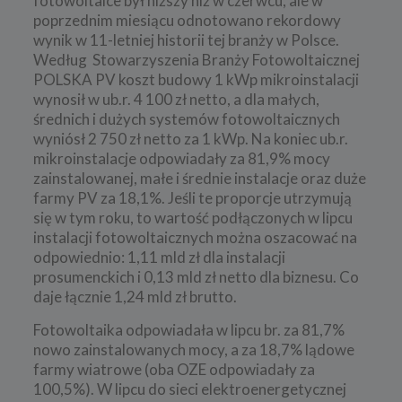
fotowoltaice był niższy niż w czerwcu, ale w
poprzednim miesiącu odnotowano rekordowy
wynik w 11-letniej historii tej branży w Polsce.
Według Stowarzyszenia Branży Fotowoltaicznej
POLSKA PV koszt budowy 1 kWp mikroinstalacji
wynosił w ub.r. 4 100 zł netto, a dla małych,
średnich i dużych systemów fotowoltaicznych
wyniósł 2 750 zł netto za 1 kWp. Na koniec ub.r.
mikroinstalacje odpowiadały za 81,9% mocy
zainstalowanej, małe i średnie instalacje oraz duże
farmy PV za 18,1%. Jeśli te proporcje utrzymują
się w tym roku, to wartość podłączonych w lipcu
instalacji fotowoltaicznych można oszacować na
odpowiednio: 1,11 mld zł dla instalacji
prosumenckich i 0,13 mld zł netto dla biznesu. Co
daje łącznie 1,24 mld zł brutto.
Fotowoltaika odpowiadała w lipcu br. za 81,7%
nowo zainstalowanych mocy, a za 18,7% lądowe
farmy wiatrowe (oba OZE odpowiadały za
100,5%). W lipcu do sieci elektroenergetycznej