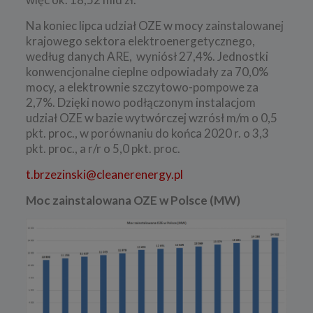
Na koniec lipca udział OZE w mocy zainstalowanej
krajowego sektora elektroenergetycznego,
według danych ARE, wyniósł 27,4%. Jednostki
konwencjonalne cieplne odpowiadały za 70,0%
mocy, a elektrownie szczytowo-pompowe za
2,7%. Dzięki nowo podłączonym instalacjom
udział OZE w bazie wytwórczej wzrósł m/m o 0,5
pkt. proc., w porównaniu do końca 2020 r. o 3,3
pkt. proc., a r/r o 5,0 pkt. proc.
t.brzezinski@cleanerenergy.pl
Moc zainstalowana OZE w Polsce (MW)