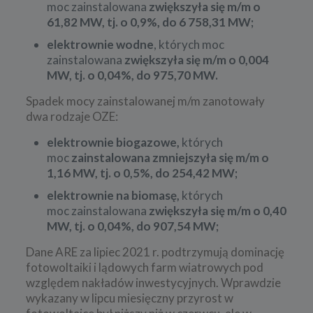
moc zainstalowana
zwiększyła się m/m o
61,82 MW, tj. o 0,9%, do 6 758,31 MW;
elektrownie wodne
, których moc
zainstalowana
zwiększyła się m/m o 0,004
MW, tj. o 0,04%, do 975,70 MW.
Spadek mocy zainstalowanej m/m zanotowały
dwa rodzaje OZE:
elektrownie biogazowe,
których
moc
zainstalowana zmniejszyła się m/m o
1,16 MW, tj. o 0,5%, do 254,42 MW;
elektrownie na biomasę,
których
moc zainstalowana
zwiększyła się m/m o 0,40
MW, tj. o 0,04%, do 907,54 MW;
Dane ARE za lipiec 2021 r. podtrzymują dominację
fotowoltaiki i lądowych farm wiatrowych pod
względem nakładów inwestycyjnych. Wprawdzie
wykazany w lipcu miesięczny przyrost w