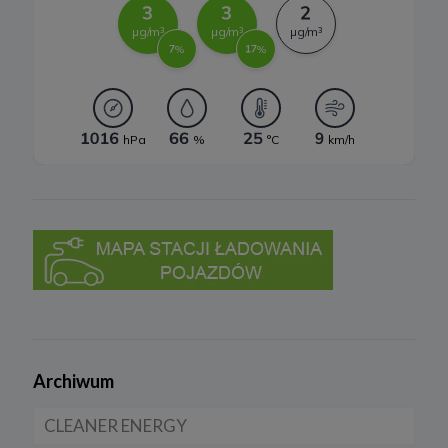
Cookies to fragmenty informacji, które są przechowywane na
Twoim komputerze, tablecie lub telefonie („Urządzenia końcowe”),
w momencie gdy odwiedzasz stronę internetową. Cookies
pozwalają zidentyfikować Urządzenie końcowe zawsze kiedy
odwiedzasz daną stronę.
Cookies zazwyczaj zawiera nazwę strony internetowej, z której
pochodzi, swój czas istnienia, unikalny numer identyfikujący
przeglądarkę, z której następuje połączenie
Korzystamy także ze standardowych plików dziennika serwera
sieciowego. Dane, które zbieramy są w pełni zanonimizowane.
Informacje te są niezbędne, aby ustalić liczbę osób odwiedzających
serwis oraz aby dostosować go w sposób przyjazny
użytkownikom.
2. Do czego są wykorzystywane pliki cookies?
Pliki cookies i inne dane przechowywane na Twoim urządzeniu są
wykorzystywane do:
a) zapewnienia użytkownikom lepszego odbioru online,
b) umożliwienia ustawienia osobistych preferencji,
Archiwum
c) zapewnienia bezpieczeństwa,
CLEANER ENERGY
d) kontroli i ulepszania naszych usług,