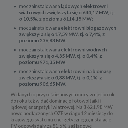
moc zainstalowana
lądowych elektrowni
wiatrowych zwiększyła się o 644,17 MW, tj.
o 10,5%, z poziomu 6114,15 MW;
moc zainstalowana
elektrowni biogazowych
zwiększyła się o 17,59 MW, tj. o 7,4%, z
poziomu 236,83 MW;
moc zainstalowana
elektrowni wodnych
zwiększyła się o 4,35 MW, tj. o 0,4%, z
poziomu 971,35 MW
;
moc zainstalowana
elektrowni na biomasę
zwiększyła się o 0,88 MW, tj. o 0,1%, z
poziomu 906,65 MW.
W danych o przyroście nowych mocy w ujęciu rok
do roku też widać dominację fotowoltaiki i
lądowej energetyki wiatrowej. Na 3 621,98 MW
nowo podłączonych OZE w ciągu 12 miesięcy do
krajowego systemu energetycznego, instalacje
PV odpowiadały za 81,6%, zaś lądowe