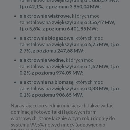
zainstalowana
zwiększyła się o 1 666,37 MW,
tj. o 42,1%, z poziomu 3 960,04 MW;
elektrownie wiatrowe
, których moc
zainstalowana
zwiększyła się o 356,47 MW,
tj. o 5,6%, z poziomu 6 401,85 MW;
elektrownie biogazowe,
których moc
zainstalowana
zwiększyła się o 6,75 MW, tj. o
2,7%, z poziomu 247,68 MW;
elektrownie wodne
, których moc
zainstalowana
zwiększyła się o 1,62 MW, tj. o
0,2% z poziomu 974,09 MW;
elektrownie na biomasę
, których moc
zainstalowana
zwiększyła się o 0,88 MW, tj. o
0,1% z poziomu 906,65 MW.
Narastająco po siedmiu miesiącach także widać
dominację fotowoltaiki i lądowych farm
wiatrowych, które łącznie w tym roku dodały do
systemu 99,5% nowych mocy (odpowiednio