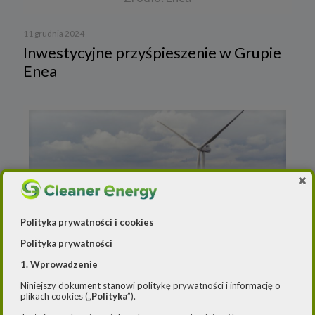
11 grudnia 2024
Inwestycyjne przyśpieszenie w Grupie
Enea
Polityka prywatności i cookies
Polityka prywatności
1. Wprowadzenie
21 listopada 2024
Koncesyjny dublet dla lądowych farm
Niniejszy dokument stanowi politykę prywatności i informację o
plikach cookies („
Polityka
”).
wiatrowych PAK-PCE