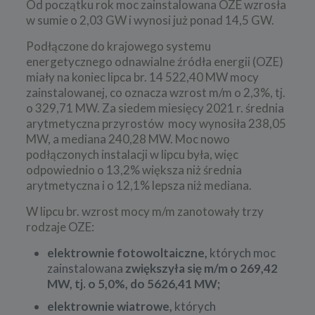
Od początku rok moc zainstalowana OZE wzrosła
w sumie o 2,03 GW i wynosi już ponad 14,5 GW.
Podłączone do krajowego systemu
energetycznego odnawialne źródła energii (OZE)
miały na koniec lipca br. 14 522,40 MW mocy
zainstalowanej, co oznacza wzrost m/m o 2,3%, tj.
o 329,71 MW. Za siedem miesięcy 2021 r. średnia
arytmetyczna przyrostów mocy wynosiła 238,05
MW, a mediana 240,28 MW. Moc nowo
podłączonych instalacji w lipcu była, więc
odpowiednio o 13,2% większa niż średnia
arytmetyczna i o 12,1% lepsza niż mediana.
W lipcu br. wzrost mocy m/m zanotowały trzy
rodzaje OZE:
elektrownie fotowoltaiczne,
których moc
zainstalowana
zwiększyła się m/m o 269,42
MW, tj. o 5,0%, do 5626,41 MW;
elektrownie wiatrowe,
których