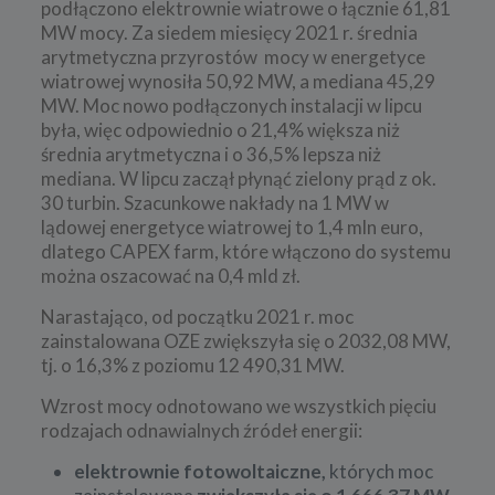
podłączono elektrownie wiatrowe o łącznie 61,81
MW mocy. Za siedem miesięcy 2021 r. średnia
arytmetyczna przyrostów mocy w energetyce
wiatrowej wynosiła 50,92 MW, a mediana 45,29
MW. Moc nowo podłączonych instalacji w lipcu
była, więc odpowiednio o 21,4% większa niż
średnia arytmetyczna i o 36,5% lepsza niż
mediana. W lipcu zaczął płynąć zielony prąd z ok.
30 turbin. Szacunkowe nakłady na 1 MW w
lądowej energetyce wiatrowej to 1,4 mln euro,
dlatego CAPEX farm, które włączono do systemu
można oszacować na 0,4 mld zł.
Narastająco, od początku 2021 r. moc
zainstalowana OZE zwiększyła się o 2032,08 MW,
tj. o 16,3% z poziomu 12 490,31 MW.
Wzrost mocy odnotowano we wszystkich pięciu
rodzajach odnawialnych źródeł energii:
elektrownie fotowoltaiczne,
których moc