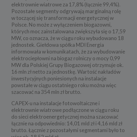
elektrownie wiatrowe za 17,8% (łącznie 99,4%).
Pozostałe segmenty odgrywają marginalną rolę
w toczącej się transformacji energetycznej w
Polsce. No może z wyłączeniem biogazowni,
których moc zainstalowana zwiększyła się o 17,59
MW, co oznacza, że w ciągu roku wybudowano 18
jednostek. Giełdowa spółka MDI Energia
informowała w komunikatach, że za wybudowanie
elektrociepłowni na biogaz rolniczy o mocy 0,99
MW dla Polskiej Grupy Biogazowej otrzymuje ok.
16 mln zł netto za jednostkę. Wartość nakładów
inwestycyjnych poniesionych na instalacje
powstałe w ciągu ostatniego roku można więc
szacować na 354 mln zł brutto.
CAPEX-u na instalacje fotowoltaiczne i
elektrownie wiatrowe podłączone w ciągu roku
do sieci elektroenergetycznej można szacować
łącznie na odpowiednio: 14,01 mld zł i 4,16 mld zł
brutto. Łącznie z pozostałymi segmentami było to
więc ok. 18,52 mld zł.