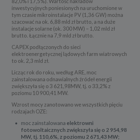
82,0% i 17,5%). Wartość nakładów
inwestycyjnych poniesionych na uruchomione w
tym czasie mikroinstalacje PV (1,36 GW) można
szacować na ok. 6,88 mld zł brutto, a na duże
instalacje solarne (ok. 300 MW) – 1,02 mld zł
brutto. Łącznie na 7,9 mld zł brutto.
CAPEX podłączonych do sieci
elektroenergetycznej lądowych farm wiatrowych
to ok. 2,3 mld zł.
Licząc rok do roku, według ARE, moc
zainstalowana odnawialnych źródeł energii
zwiększyła się o 3 621,98MW, tj. o 33,2% z
poziomu 10 900,41 MW.
Wzrost mocy zanotowano we wszystkich pięciu
rodzajach OZE:
moc zainstalowana
elektrowni
fotowoltaicznych zwiększyła się o 2 954,98
MW, tj. 110,6%, z poziomu 2 671,43 MW;