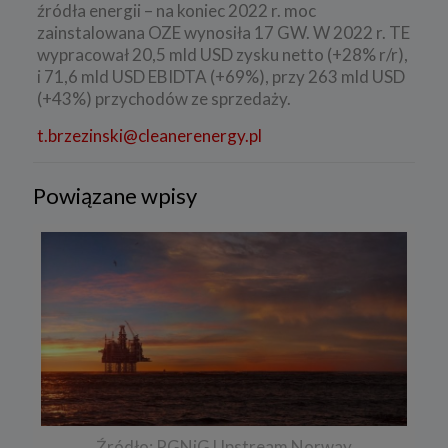
źródła energii – na koniec 2022 r. moc
zainstalowana OZE wynosiła 17 GW. W 2022 r. TE
wypracował 20,5 mld USD zysku netto (+28% r/r),
i 71,6 mld USD EBIDTA (+69%), przy 263 mld USD
(+43%) przychodów ze sprzedaży.
t.brzezinski@cleanerenergy.pl
Powiązane wpisy
Źródło: PGNiG Upstream Norway