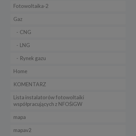
Niniejsza Polityka może być co pewien czas aktualizowana poprzez
Fotowoltaika-2
zamieszczenie w serwisie jej nowej wersji.
Regulamin serwisu
Gaz
CNG
LNG
Rynek gazu
Home
KOMENTARZ
Lista instalatorów fotowoltaiki
współpracujących z NFOŚiGW
mapa
mapav2