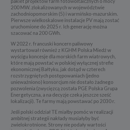
pakiet projektów farm fotowoltaicznych o mocy
200 MW.
zlokalizowanych w województwie
zachodniopomorskim (5) i warmińsko-mazurskim.
Pierwsze wielkoskalowe instalacje PV mają zostać
uruchomione do 2025 r. Ich generację można
szacować na 200 GWh.
W 2022 r. francuski koncern paliwowy
wystartował również z KGHM Polska Miedź w
wyścigu koncesje dla morskich farm wiatrowych,
które mają powstać w polskiej wyłącznej strefie
ekonomicznej Bałtyku, jak dotąd w czterech
rozstrzygniętych postępowaniach (jedno
unieważniono) konsorcjum nie dostało żadnego
pozwolenia (zwycięzcą została PGE Polska Grupa
Energetyczna, a na decyzje czeka jeszcze sześć
lokalizacji). Te farmy mają powstawać po 2030 r.
Jeśli polski oddział TE miałby pomóc w realizacji
ambitnej strategii nakłady musiałyby być
zwielokrotnione. Strony nie podały wartości