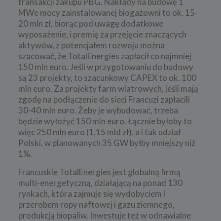
transakcji zakupu PBG. Nakłady na budowę 1
MWe mocy zainstalowanej biogazowni to ok. 15-
20 mln zł, biorąc pod uwagę dodatkowe
wyposażenie, i premię za przejęcie znaczących
aktywów, z potencjałem rozwoju można
szacować, że TotalEnergies zapłacił co najmniej
150 mln euro. Jeśli w przygotowaniu do budowy
są 23 projekty, to szacunkowy CAPEX to ok. 100
mln euro. Za projekty farm wiatrowych, jeśli mają
zgodę na podłączenie do sieci Francuzi zapłacili
30-40 mln euro. Żeby je wybudować, trzeba
będzie wyłożyć 150 mln euro. Łącznie byłoby to
więc 250 mln euro (1,15 mld zł), a i tak udział
Polski, w planowanych 35 GW byłby mniejszy niż
1%.
Francuskie TotalEnergies jest globalną firmą
multi-energetyczną, działającą na ponad 130
rynkach, która zajmuje się wydobyciem i
przerobem ropy naftowej i gazu ziemnego,
produkcją biopaliw. Inwestuje też w odnawialne