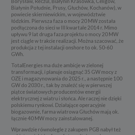
Borysław, Reczul, Białynin Krasówka, Celigów,
Białynin Południe, Prusy, Głuchów, Kochanów), w
powiecie skierniewickim, w województwie
łódzkim. Pierwsza faza o mocy 20 MW została
podłączona do sieci w III kwartale 2014 r. Mimo
upływu 9 lat druga faza projektu o mocy 20 MW
jest ciągle w trakcie realizacji. Można szacować, że
produkcja z tej instalacji onshore to ok. 50-60
GWh.
TotalEnergies ma duże ambicje w zielonej
transformacji, i planuje osiągnąć 35 GW mocy z
OZE i magazynowania do 2025 r., a następnie 100
GW do 2030 r., tak by znaleźć się w pierwszej
piątce światowych producentów energii
elektrycznej z wiatru i słońca. Ale raczej nie dzięki
polskiemu rynkowi. Działające operacyjnie
biogazownie, farma wiatrowa Głuchów mają ok.
łącznie 40 MW mocy zainstalowanej.
Wprawdzie równolegle z zakupem PGB nabył też