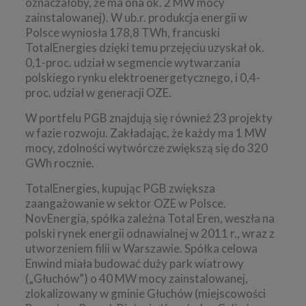
oznaczałoby, że ma ona ok. 2 MW mocy
zainstalowanej). W ub.r. produkcja energii w
Polsce wyniosła 178,8 TWh, francuski
TotalEnergies dzięki temu przejęciu uzyskał ok.
0,1-proc. udział w segmencie wytwarzania
polskiego rynku elektroenergetycznego, i 0,4-
proc. udział w generacji OZE.
W portfelu PGB znajdują się również 23 projekty
w fazie rozwoju. Zakładając, że każdy ma 1 MW
mocy, zdolności wytwórcze zwiększą się do 320
GWh rocznie.
TotalEnergies, kupując PGB zwiększa
zaangażowanie w sektor OZE w Polsce.
NovEnergia, spółka zależna Total Eren, weszła na
polski rynek energii odnawialnej w 2011 r., wraz z
utworzeniem filii w Warszawie. Spółka celowa
Enwind miała budować duży park wiatrowy
(„Głuchów”) o 40 MW mocy zainstalowanej,
zlokalizowany w gminie Głuchów (miejscowości