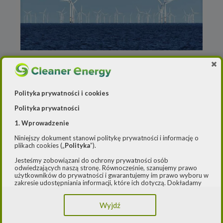
18 grudnia 2024
Morska farma RWE za 1 mld euro z
kluczowymi pozwoleniami
Polityka prywatności i cookies
Polityka prywatności
1. Wprowadzenie
Niniejszy dokument stanowi politykę prywatności i informację o
plikach cookies („
Polityka
”).
Jesteśmy zobowiązani do ochrony prywatności osób
odwiedzających naszą stronę. Równocześnie, szanujemy prawo
użytkowników do prywatności i gwarantujemy im prawo wyboru w
zakresie udostępniania informacji, które ich dotyczą. Dokładamy
starań, aby przetwarzanie odbywało się zgodnie z obowiązującymi
przepisami, w szczególności rozporządzeniem Parlamentu
Wyjdź
Europejskiego i Rady (UE) 2016/979 z dnia 27 kwietnia 2016 r. w
sprawie ochrony osób fizycznych w związku z przetwarzaniem
danych osobowych i w sprawie swobodnego przepływu takich