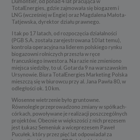
Dumontier, od ponad 4 lat pracująca w
TotalEnergies, gdzie zajmowała się biogazem i
LNG (wcześniej w Engie) oraz Magdalena Małota-
Tatjewska, dyrektor działu prawnego.
I tak po 17 latach, od rozpoczęcia działalności
(PGB S.A. została zarejestrowana 10 lat temu),
kontrola operacyjna na liderem polskiego rynku
biogazowni rolniczych przeszła w ręce
francuskiego inwestora. Na razie nie zmieniono
miejsca siedziby, to ul. Gotarda 9 na warszawskim
Ursynowie. Biura TotalEnergies Marketing Polska
mieszczą się w biurowcu przy al. Jana Pawła 80, w
odległości ok. 10 km.
Wiosenne wietrzenie było gruntowne.
Równolegle przeprowadzono zmiany w spółkach-
córkach, powoływane je realizacji poszczególnych
projektów. Obecnie w większości z nich prezesem
jest Łukasz Semeniuk a wiceprezesem Paweł
Pucułek, który przez pięć lat odpowiadał za