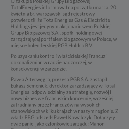
O zakupie Polskiej Grupy Biogazowej
TotalEnergies informował na początku marca. 20
kwietnia br. warszawski sąd rejestrowy
potwierdził, że
TotalEnergies Gas & Electricite
Holdings jest jedynym akcjonariuszem Polskiej
Grupy Biogazowej S.A., spółki holdingowej
zarządzającej portfelem biogazowym w Polsce, w
miejsce holenderskiej PGB Holdco B.V.
Po uzyskaniu kontroli właścicielskiej Francuzi
dokonali zmian w radzie nadzorczej, w
konsekwencji w zarządzie.
Pawła Alterwęgra, prezesa PGB S.A. zastąpił
Łukasz Semeniuk, dyrektor zarządzający w Total
Energies, odpowiedzialny za strategię, rozwój i
nowy biznes we francuskim koncernie, wcześniej
zatrudniany przez Francuzów na wysokich
stanowiskach w kilku krajach w naszym regionie. Z
władz PBG odszedł Paweł Kowalczyk. Dołączyły
dwie panie, jako członkowie zarządu: Manon