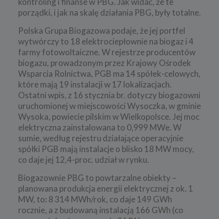
kontroling i finanse w PBG. Jak widać, że te
porządki, i jak na skalę działania PBG, były totalne.
Polska Grupa Biogazowa podaje, że jej portfel
wytwórczy to 18 elektrociepłownie na biogaz i 4
farmy fotowoltaiczne. W rejestrze producentów
biogazu, prowadzonym przez Krajowy Ośrodek
Wsparcia Rolnictwa, PGB ma 14 spółek-celowych,
które mają 19 instalacji w 17 lokalizacjach.
Ostatni wpis, z 16 stycznia br. dotyczy biogazowni
uruchomionej w miejscowości Wysoczka, w gminie
Wysoka, powiecie pilskim w Wielkopolsce. Jej moc
elektryczna zainstalowana to 0,999 MWe. W
sumie, według rejestru działające operacyjnie
spółki PGB mają instalacje o blisko 18 MW mocy,
co daje jej 12,4-proc. udział w rynku.
Biogazownie PBG to powtarzalne obiekty –
planowana produkcja energii elektrycznej z ok. 1
MW, to
:
8 314 MWh/rok, co daje 149 GWh
rocznie, a z budowaną instalacją 166 GWh (co