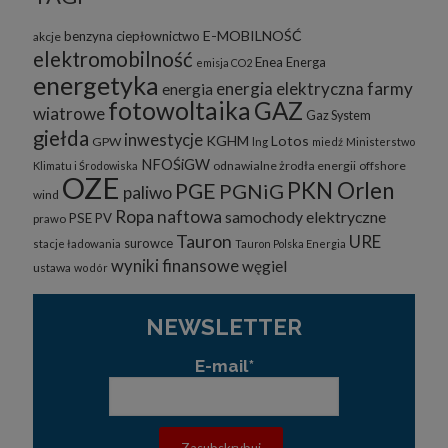
E-MOBILNOŚĆ
benzyna
ciepłownictwo
akcje
elektromobilność
Enea
Energa
emisja CO2
energetyka
energia elektryczna
farmy
energia
fotowoltaika
GAZ
wiatrowe
Gaz System
giełda
inwestycje
KGHM
Lotos
GPW
lng
miedź
Ministerstwo
NFOŚiGW
odnawialne żrodła energii
offshore
Klimatu i Środowiska
OZE
PKN Orlen
PGE
PGNiG
paliwo
wind
Ropa naftowa
samochody elektryczne
PSE
PV
prawo
Tauron
URE
surowce
stacje ładowania
Tauron Polska Energia
wyniki finansowe
węgiel
ustawa
wodór
NEWSLETTER
E-mail*