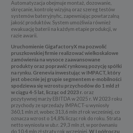
Automatyzacja obejmuje montaż, dozowanie,
skręcanie, kontrolę wizyjną oraz szereg testów
systemów bateryjnyhc, zapewniając powtarzalną
jakość produktów. System umożliwia również
ewakuację baterii na każdym etapie produkcji, w
razie awarii.
Uruchomienie GigafactoryX ma pozwolić
pruszkowskiej firmie realizować wielkoskalowe
zamówienia na wysoce zaawansowane
produkty oraz poprawić rynkową pozycję spółki
na rynku. Grenevia inwestując w IMPACT, który
jest obecnie jej grupie segmentem e-mobilności
spodziewa się wzrostu przychodów do 1 mld zł
w ciągu 4-5 lat, licząc od 2023 r.
oraz
pozytywnej marży EBITDA w 2025 r. W 2023 roku
przychody ze sprzedaży IMPACT-u wyniosły
360,1 mln zł, wobec 313,6 mln zł rok wcześniej, co
oznacza wzrost o 14,8% licząc rok do roku. Strata
netto wyniosła w ub.r. 29,3 mln zł, w porównaniu
do 10,4 mln zł straty rok wcześniej.
W I półroczu