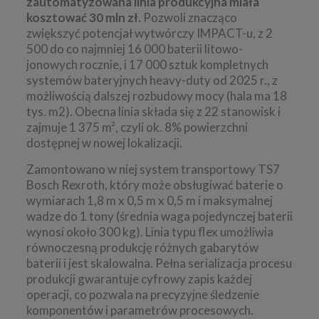
zautomatyzowana linia produkcyjna miała
kosztować 30 mln zł.
Pozwoli znacząco
zwiększyć potencjał wytwórczy IMPACT-u, z 2
500 do co najmniej 16 000 baterii litowo-
jonowych rocznie, i 17 000 sztuk kompletnych
systemów bateryjnych heavy-duty od 2025 r., z
możliwością dalszej rozbudowy mocy (hala ma 18
tys. m2). Obecna linia składa się z 22 stanowisk i
zajmuje 1 375 m², czyli ok. 8% powierzchni
dostępnej w nowej lokalizacji.
Zamontowano w niej system transportowy TS7
Bosch Rexroth, który może obsługiwać baterie o
wymiarach 1,8 m x 0,5 m x 0,5 m i maksymalnej
wadze do 1 tony (średnia waga pojedynczej baterii
wynosi około 300 kg). Linia typu flex umożliwia
równoczesną produkcję różnych gabarytów
baterii i jest skalowalna. Pełna serializacja procesu
produkcji gwarantuje cyfrowy zapis każdej
operacji, co pozwala na precyzyjne śledzenie
komponentów i parametrów procesowych.