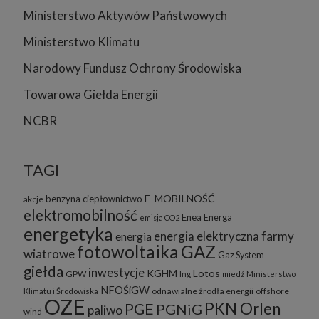
Ministerstwo Aktywów Państwowych
Ministerstwo Klimatu
Narodowy Fundusz Ochrony Środowiska
Towarowa Giełda Energii
NCBR
TAGI
E-MOBILNOŚĆ
benzyna
ciepłownictwo
akcje
elektromobilność
Enea
Energa
emisja CO2
energetyka
energia elektryczna
farmy
energia
fotowoltaika
GAZ
wiatrowe
Gaz System
giełda
inwestycje
KGHM
Lotos
GPW
lng
miedź
Ministerstwo
NFOŚiGW
odnawialne żrodła energii
offshore
Klimatu i Środowiska
OZE
PKN Orlen
PGE
PGNiG
paliwo
wind