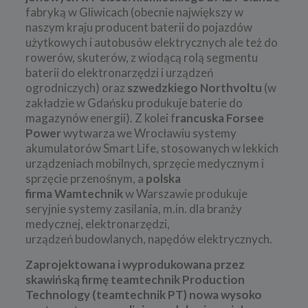
fabryką w Gliwicach (obecnie największy w
naszym kraju producent baterii do pojazdów
użytkowych i autobusów elektrycznych ale też do
rowerów, skuterów, z wiodącą rolą segmentu
baterii do elektronarzędzi i urządzeń
ogrodniczych) oraz
szwedzkiego Northvoltu
(w
zakładzie w Gdańsku produkuje baterie do
magazynów energii). Z kolei f
rancuska Forsee
Power
wytwarza we Wrocławiu
systemy
akumulatorów Smart Life, stosowanych w lekkich
urządzeniach mobilnych, sprzęcie medycznym i
sprzęcie przenośnym,
a
polska
firma Wamtechnik
w Warszawie produkuje
seryjnie systemy zasilania, m.in. dla branży
medycznej, elektronarzędzi,
urządzeń budowlanych, napędów elektrycznych.
Zaprojektowana i wyprodukowana przez
skawińską firmę teamtechnik Production
Technology (teamtechnik PT) nowa wysoko