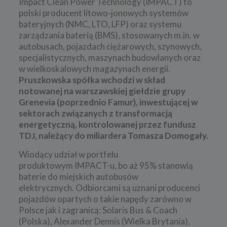
Impact Clean Power Technology (IMPACT) to
polski producent litowo-jonowych systemów
bateryjnych (NMC, LTO, LFP) oraz systemu
zarządzania baterią (BMS), stosowanych m.in. w
autobusach, pojazdach ciężarowych, szynowych,
specjalistycznych, maszynach budowlanych oraz
w wielkoskalowych magazynach energii.
Pruszkowska spółka wchodzi w skład
notowanej na warszawskiej giełdzie grupy
Grenevia (poprzednio Famur), inwestującej w
sektorach związanych z transformacją
energetyczną, kontrolowanej przez fundusz
TDJ, należący do miliardera Tomasza Domogały.
Wiodący udział w portfelu
produktowym IMPACT-u, bo aż 95% stanowią
baterie do miejskich autobusów
elektrycznych. Odbiorcami są uznani producenci
pojazdów opartych o takie napędy zarówno w
Polsce jak i zagranicą: Solaris Bus & Coach
(Polska), Alexander Dennis (Wielka Brytania),