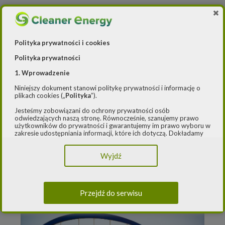
Polityka prywatności i cookies
Polityka prywatności
1. Wprowadzenie
Niniejszy dokument stanowi politykę prywatności i informację o
plikach cookies („
Polityka
”).
Jesteśmy zobowiązani do ochrony prywatności osób
odwiedzających naszą stronę. Równocześnie, szanujemy prawo
użytkowników do prywatności i gwarantujemy im prawo wyboru w
zakresie udostępniania informacji, które ich dotyczą. Dokładamy
12 grudnia 2024
starań, aby przetwarzanie odbywało się zgodnie z obowiązującymi
OX2 zacznie produkcję zielonej energii
przepisami, w szczególności rozporządzeniem Parlamentu
Wyjdź
Europejskiego i Rady (UE) 2016/979 z dnia 27 kwietnia 2016 r. w
od Polski
sprawie ochrony osób fizycznych w związku z przetwarzaniem
danych osobowych i w sprawie swobodnego przepływu takich
danych oraz uchylenia dyrektywy 95/46/WE (ogólne
rozporządzenie o ochronie danych) („
RODO
”) oraz ustawą z dnia
Przejdź do serwisu
10 maja 2018 roku o ochronie danych osobowych („
UODO
”).
2.
Administrator danych osobowych
Niniejsza Polityka dotyczy przetwarzania danych osobowych,