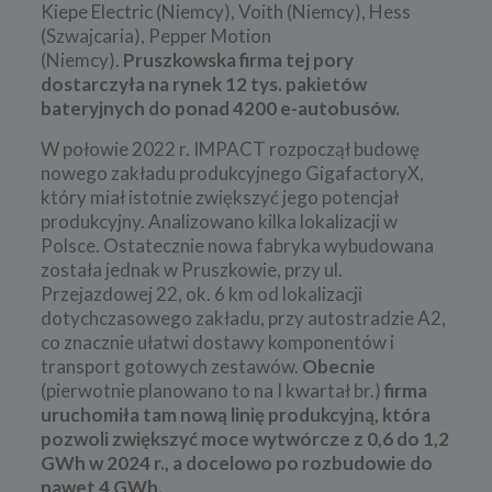
Kiepe Electric (Niemcy), Voith (Niemcy), Hess
(Szwajcaria), Pepper Motion
(Niemcy).
Pruszkowska firma tej pory
dostarczyła na rynek 12 tys. pakietów
bateryjnych do ponad 4200 e-autobusów.
W połowie 2022 r. IMPACT rozpoczął budowę
nowego zakładu produkcyjnego GigafactoryX,
który miał istotnie zwiększyć jego potencjał
produkcyjny. Analizowano kilka lokalizacji w
Polsce. Ostatecznie nowa fabryka wybudowana
została jednak w Pruszkowie, przy ul.
Przejazdowej 22, ok. 6 km od lokalizacji
dotychczasowego zakładu, przy autostradzie A2,
co znacznie ułatwi dostawy komponentów i
transport gotowych zestawów.
Obecnie
(pierwotnie planowano to na I kwartał br.)
firma
uruchomiła tam nową linię produkcyjną, która
pozwoli zwiększyć moce wytwórcze z 0,6 do 1,2
GWh w 2024 r., a docelowo po rozbudowie do
nawet 4 GWh.