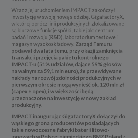
Wraz z jej uruchomieniem IMPACT zakończył
inwestycję w swoją nową siedzibę, GigafactoryX,
w której oprócz linii produkcyjnych zlokalizowane
są kluczowe funkcje spółki, takie jak: centrum
badań i rozwoju (R&D), laboratorium testowe i
magazyn wysokoskładowy.
Zarząd Famuru
podawał dwa lata temu, przy okazji zamknięcia
transakcji przejęcia pakietu kontrolnego
IMPACT-u (51% udziałów, dające 59% głosów
na walnym za 59,1 mln euro), że przewidywane
nakłady na rozwój zdolności produkcyjnych w
pierwszym okresie mogą wynieść ok. 120 mln zł
(capex + opex), i w większości będą
przeznaczone na inwestycję w nowy zakład
produkcyjny
.
IMPACT inaugurując GigafactoryX dołączył do
wąskiego grona producentów posiadających
takie nowoczesne fabryki baterii litowo-
jonowych w Polsce: niemieckiego BMZ Poland
z