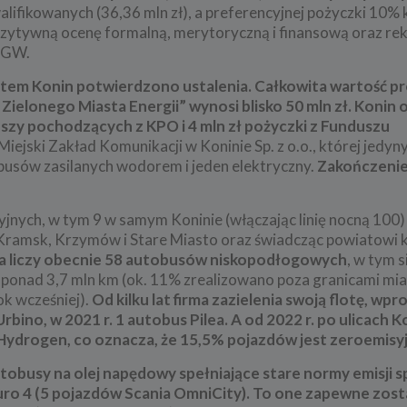
ifikowanych (36,36 mln zł), a preferencyjnej pożyczki 10%
pozytywną ocenę formalną, merytoryczną i finansową oraz r
ŚiGW.
tem Konin potwierdzono ustalenia. Całkowita wartość p
Zielonego Miasta Energii” wynosi blisko 50 mln zł. Konin
szy pochodzących z KPO i 4 mln zł pożyczki z Funduszu
Miejski Zakład Komunikacji w Koninie Sp. z o.o., której jedy
busów zasilanych wodorem i jeden elektryczny.
Zakończenie
yjnych, w tym 9 w samym Koninie (włączając linię nocną 100)
, Kramsk, Krzymów i Stare Miasto oraz świadcząc powiatowi
a liczy obecnie 58 autobusów niskopodłogowych
, w tym 
 ponad 3,7 mln km (ok. 11% zrealizowano poza granicami mia
ok wcześniej).
Od kilku lat firma zazielenia swoją flotę, wp
Urbino, w 2021 r. 1 autobus Pilea. A od 2022 r. po ulicach 
 Hydrogen, co oznacza, że 15,5% pojazdów jest zeroemisy
tobusy na olej napędowy spełniające stare normy emisji sp
i Euro 4 (5 pojazdów Scania OmniCity). To one zapewne zos