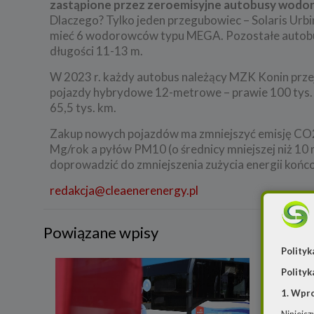
zastąpione przez zeroemisyjne autobusy wod
Dlaczego? Tylko jeden przegubowiec – Solaris Urb
mieć 6 wodorowców typu MEGA. Pozostałe autobus
długości 11-13 m.
W 2023 r. każdy autobus należący MZK Konin przej
pojazdy hybrydowe 12-metrowe – prawie 100 tys. k
65,5 tys. km.
Zakup nowych pojazdów ma zmniejszyć emisję CO2
Mg/rok a pyłów PM10 (o średnicy mniejszej niż 
doprowadzić do zmniejszenia zużycia energii koń
redakcja@cleaenerenergy.pl
Powiązane wpisy
Polityk
Polityk
1. Wpr