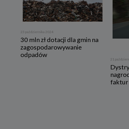
Przetwa
zainter
niezbęd
w tych 
6. Praw
W każde
23 października 2024
danych 
30 mln zł dotacji dla gmin na
będziem
uzasadn
zagospodarowywanie
Twoje d
roszcze
odpadów
21 paździer
W każde
Dystry
danych 
zaprzes
nagrod
7. Okr
faktur
Twoje 
a) niez
będą świ
dozwolo
statyst
b) niez
usług w
momentu