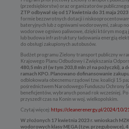
(przedsiębiorstw) oraz organizatorów publiczne
ZTP odbywał się od 17 kwietnia do 31 maja 2023 
formie bezzwrotnych dotacji i niskooprocentowan
bateryjnych lub z ogniwami wodorowymi, zakup no
wodorowe ogniwo paliwowe, dzięki którym mogą jeź
lub budowa infrastruktury ładowania energią elek
do obsługi zakupionych autobusów.
Budżet programu Zielony transport publiczny w ram
Krajowego Planu Odbudowy i Zwiększania Odporn
480,5 mln zł (w tym 203,8 mln zł na pożyczki), 
ramach KPO. Planowano dofinansowanie zakupu
odblokowała obecnemu rządowi tzw. koalicji 15 paź
pośrednictwem Narodowego Funduszu Ochrony Środ
beneficjentów, wybranych ponad rok wcześniej. Po 
przyszedł czas na Konin w woj. wielkopolskim.
Czytaj więcej:
https://cleanerenergy.pl/2024/10
W złożonych 17 kwietnia 2023 r. wnioskach MZK
wodorowych klasy MEGA (tzw. przegubowce), 4 