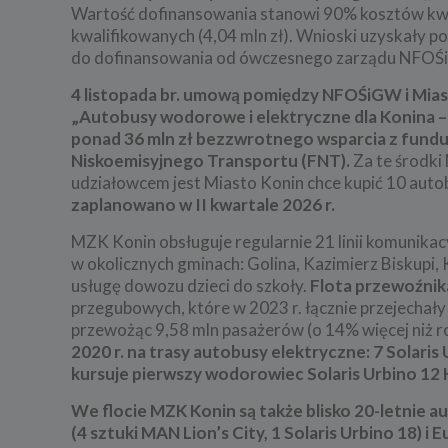
Wartość dofinansowania stanowi 90% kosztów kwal
kwalifikowanych (4,04 mln zł). Wnioski uzyskały 
do dofinansowania od ówczesnego zarządu NFO
4 listopada br. umową pomiędzy NFOŚiGW i Mias
„Autobusy wodorowe i elektryczne dla Konina – 
ponad 36 mln zł bezzwrotnego wsparcia z fundu
Niskoemisyjnego Transportu (FNT).
Za te środki 
udziałowcem jest Miasto Konin chce kupić 10 auto
zaplanowano w II kwartale 2026 r.
MZK Konin obsługuje regularnie 21 linii komunikac
w okolicznych gminach: Golina, Kazimierz Biskupi
usługę dowozu dzieci do szkoły.
Flota przewoźnik
przegubowych, które w 2023 r. łącznie przejechały
przewożąc 9,58 mln pasażerów (o 14% więcej niż r
2020 r. na trasy autobusy elektryczne: 7 Solaris 
kursuje pierwszy wodorowiec Solaris Urbino 12
We flocie MZK Konin są także blisko 20-letnie au
(4 sztuki MAN Lion’s City, 1 Solaris Urbino 18) 