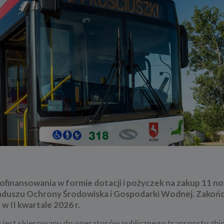
ofinansowania w formie dotacji i pożyczek na zakup 11 n
duszu Ochrony Środowiska i Gospodarki Wodnej. Zakoń
w II kwartale 2026 r.
y jest skierowany do operatorów publicznego transportu zb