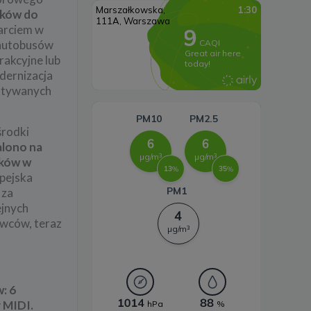
wiatrowa
sków do
rciem w
Systemy magazynowania
 autobusów
energii
rakcyjne lub
dernizacja
ystywanych
środki
alono na
dków w
opejska
 za
ejnych
owców, teraz
: 6
 MIDI.