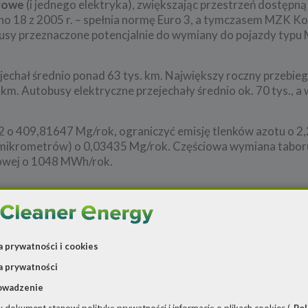
orowe
(i jednego elektryka), zwiększając przestrzeń dostępną
ino 18 z 2005 r. – spełnia normę Euro 3, a tymczasem MZK Ko
y przeznaczone potencjalnie do wymiany do pojazdy typu M
echał średnio ponad 63 tys. km. Największy roczny przebieg
m. Autobusy elektryczne przejechały średnio ok. 70 tys., 
 o 409,81647 Mg/rok, ograniczyć emisję tlenków azotu o 
10 mikrometrów) o 0,03435 Mg/rok. Częściowa wymiana tabo
cowej o 1048 MWh/rok.
a prywatności i cookies
a prywatności
owadzenie