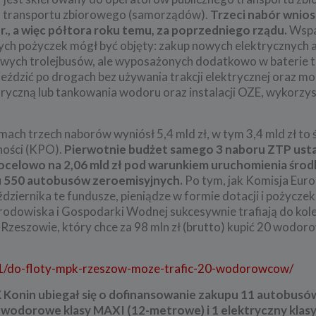
go transportu zbiorowego (samorządów).
Trzeci nabór wnio
r., a więc półtora roku temu, za poprzedniego rządu.
Wspa
ych pożyczek mógł być objęty: zakup nowych elektrycznych
wych trolejbusów, ale wyposażonych dodatkowo w baterie t
dzić po drogach bez używania trakcji elektrycznej oraz mo
tryczną lub tankowania wodoru oraz instalacji OZE, wykorz
ach trzech naborów wyniósł 5,4 mld zł, w tym 3,4 mld zł to 
ości (KPO).
Pierwotnie budżet samego 3 naboru ZTP ust
a docelowo na 2,06 mld zł pod warunkiem uruchomienia śro
 550 autobusów zeroemisyjnych.
Po tym, jak Komisja Eur
dziernika te fundusze, pieniądze w formie dotacji i pożyczek
owiska i Gospodarki Wodnej sukcesywnie trafiają do kol
Rzeszowie, który chce za 98 mln zł (brutto) kupić 20 wodor
/21/do-floty-mpk-rzeszow-moze-trafic-20-wodorowcow/
 Konin ubiegał się o dofinansowanie zakupu 11 autobusów
wodorowe klasy MAXI (12-metrowe) i 1 elektryczny klasy