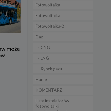
Fotowoltaika
t
sobowych
Fotowoltaika
Fotowoltaika-2
Twoich
ba że
prawnie
Gaz
 lub
y
CNG
zów może
Twoich
ów
rawa –
LNG
Rynek gazu
Home
i te
KOMENTARZ
ch
Lista instalatorów
tingu
ne do
fotowoltaiki
sług