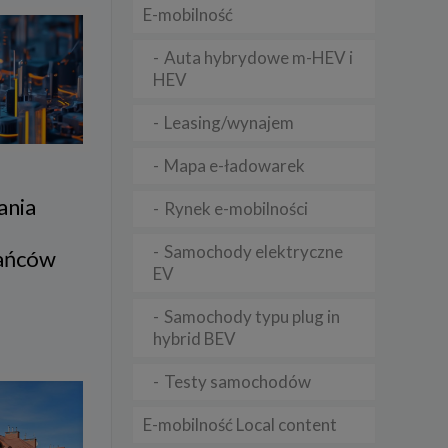
E-mobilność
Auta hybrydowe m-HEV i
lądania
HEV
lizą
Leasing/wynajem
b
Mapa e-ładowarek
ania
Rynek e-mobilności
a
struje
Samochody elektryczne
kańców
EV
adużyć
rawnie
Samochody typu plug in
izacją
hybrid BEV
.
Testy samochodów
zie
E-mobilność Local content