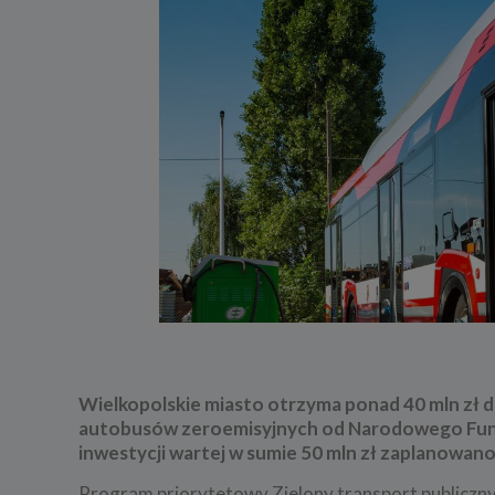
Wielkopolskie miasto otrzyma ponad 40 mln zł d
autobusów
zeroemisyjnych od Narodowego Fun
inwestycji wartej w sumie 50 mln zł zaplanowano 
Program priorytetowy Zielony transport publiczn