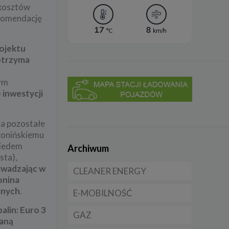
 kosztów
ekomendację
rojektu
 otrzyma
nym
 inwestycji
 a pozostałe
 konińskiemu
siedem
Archiwum
sta),
rowadzając w
CLEANER ENERGY
Konina
jnych
.
E-MOBILNOŚĆ
Dla domu
alin: Euro 3
GAZ
Dla firmy
Samochody elektryczne
taną
EV