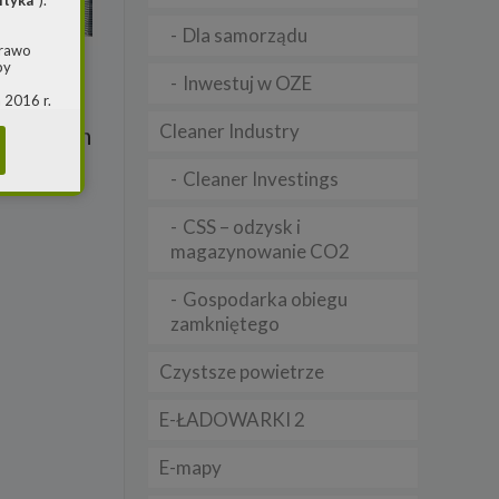
ityka
”).
Dla samorządu
prawo
by
Inwestuj w OZE
nie 10
 2016 r.
i w
Cleaner Industry
a 20 mln
(ogólne
 o
Cleaner Investings
CSS – odzysk i
m jest
magazynowanie CO2
ie, przy
awy w
Gospodarka obiegu
RS
zamkniętego
warzania
Czystsze powietrze
E-ŁADOWARKI 2
E-mapy