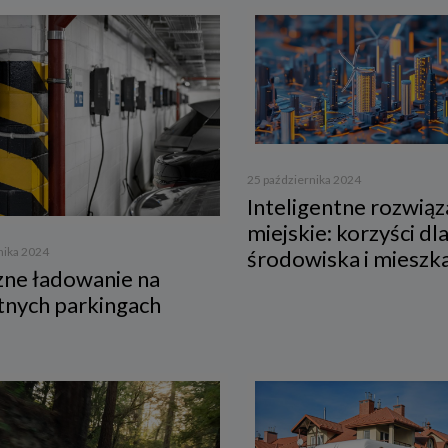
res przetwarzanych danych
przetwarza dane, które użytkownicy podają lub udostępniają w historii przeg
 aplikacji w ramach korzystania z naszych usług (wraz ze zautomatyzowaną ana
ści użytkownika na stronie).
przetwarza również dane, które użytkownik podaje w celu założenia konta lu
nia z usługi newslettera, tj. imię, nazwisko, adres e-mail.
i podstawa przetwarzania danych
25 października 2024
ane będą przetwarzane do celu:
Inteligentne rozwiąz
miejskie: korzyści dl
zacji usługi w oparciu o regulamin korzystania z serwisu, jeśli użytkownik zareje
nto lub skorzysta z usługi newslettera (podstawa z art. 6 ust. 1 lit. b RODO),
nika 2024
środowiska i miesz
sowania treści serwisu do zainteresowań użytkownika, a także wykrywania n
zne ładowanie na
miarów statystycznych i udoskonalenia usług, będącego realizacją naszego p
nych parkingach
onego interesu (podstawa z art. 6 ust. 1 lit. f RODO),
tualnego ustalenia, dochodzenia lub obrony przed roszczeniami będącego real
 prawnie uzasadnionego w tym interesu (podstawa z art. 6 ust. 1 lit. f RODO)
óg podania danych
danych w celu realizacji usług jest niezbędne do świadczenia tych usług. W ra
nia tych danych usługa nie będzie mogła być świadczona.