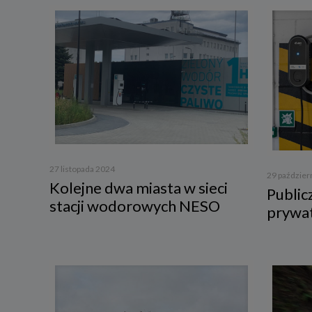
3. Zak
Spółka 
stron i
aktywno
Spółka 
korzysta
4. Cel 
Twoje d
a) reali
swoje ko
27 listopada 2024
29 paździer
Kolejne dwa miasta w sieci
b) dopa
Public
oraz po
stacji wodorowych NESO
prywat
uzasadni
c) ewen
naszego
5. Wym
Podanie 
niepoda