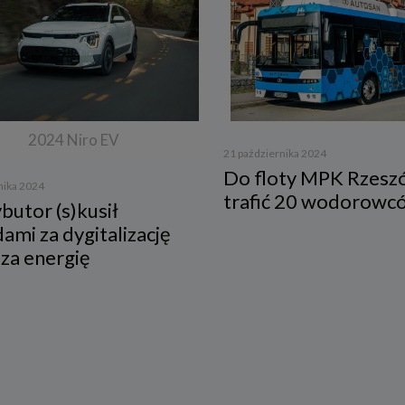
rzanie danych w pozostałych celach tj. dopasowanie treści serwisu do
esowań, pomiarów statystycznych i udoskonalenia usług w ramach serwisu jes
ne w celu zapewnienia wysokiej jakości usług. Niezebranie Twoich danych o
celach może uniemożliwić poprawne świadczenie usług.
o do sprzeciwu
j chwili przysługuje Ci prawo do wniesienia sprzeciwu wobec przetwarzania 
opisanych powyżej. Przestaniemy przetwarzać Twoje dane w tych celach, chy
y w stanie wykazać, że w stosunku do Twoich danych istnieją dla nas ważne 
2024 Niro EV
ione podstawy, które są nadrzędne wobec Twoich interesów, praw i wolności
ane będą nam niezbędne do ewentualnego ustalenia, dochodzenia lub obron
21 października 2024
ń.
Do floty MPK Rzes
nika 2024
j chwili przysługuje Ci prawo do wniesienia sprzeciwu wobec przetwarzania 
trafić 20 wodorowc
butor (s)kusił
w celu prowadzenia marketingu bezpośredniego. Jeżeli skorzystasz z tego p
taniemy przetwarzania danych w tym celu.
ami za dygitalizację
es przechowywania danych
 za energię
dane osobowe:
będne do świadczenia usług, będą przechowywane przez okres, w którym usług
adczone, oraz po zakończeniu ich świadczenia, jednak wyłącznie jeżeli jest
ne lub wymagane w świetle obowiązującego prawa np. przetwarzanie w cela
ycznych, rozliczeniowych lub w celu dochodzenia roszczeń,
będne do dostosowania treści serwisu do zainteresowań, prowadzenia marke
łasnych, pomiarów statystycznych i udoskonalenia usług, będę przechowywa
 wyrażenia sprzeciwu lub do czasu zakończenia korzystania przez Ciebie z u