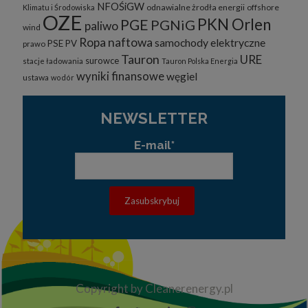
NFOŚiGW
odnawialne żrodła energii
offshore
Klimatu i Środowiska
OZE
PKN Orlen
PGE
PGNiG
paliwo
wind
Ropa naftowa
samochody elektryczne
PSE
PV
prawo
Tauron
URE
surowce
stacje ładowania
Tauron Polska Energia
wyniki finansowe
węgiel
ustawa
wodór
NEWSLETTER
E-mail*
Copyright by Cleanerenergy.pl