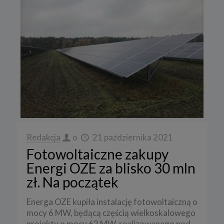
Redakcja
o
21 października 2021
Fotowoltaiczne zakupy
Energi OZE za blisko 30 mln
zł. Na początek
Energa OZE kupiła instalację fotowoltaiczną o
mocy 6 MW, będącą częścią wielkoskalowego
projektu o mocy 62 MW, realizowanego pod