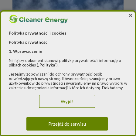
Polityka prywatności i cookies
Polityka prywatności
1. Wprowadzenie
Niniejszy dokument stanowi politykę prywatności i informację o
Redakcja
o
17 lipca 2020
plikach cookies („
Polityka
”).
Columbus Energy będzie
Jesteśmy zobowiązani do ochrony prywatności osób
odwiedzających naszą stronę. Równocześnie, szanujemy prawo
współpracować z ELQ przy
użytkowników do prywatności i gwarantujemy im prawo wyboru w
zakresie udostępniania informacji, które ich dotyczą. Dokładamy
inwestycjach
starań, aby przetwarzanie odbywało się zgodnie z obowiązującymi
przepisami, w szczególności rozporządzeniem Parlamentu
fotowoltaicznych
Wyjdź
Europejskiego i Rady (UE) 2016/979 z dnia 27 kwietnia 2016 r. w
sprawie ochrony osób fizycznych w związku z przetwarzaniem
danych osobowych i w sprawie swobodnego przepływu takich
Notowana na NewConnect spółka ELQ,
danych oraz uchylenia dyrektywy 95/46/WE (ogólne
producent stacji transformatorowych dla
rozporządzenie o ochronie danych) („
RODO
”) oraz ustawą z dnia
Przejdź do serwisu
10 maja 2018 roku o ochronie danych osobowych („
UODO
”).
OZE, deweloper farm fotowoltaicznych
podpisała z Columbus Energy umowę o
2.
Administrator danych osobowych