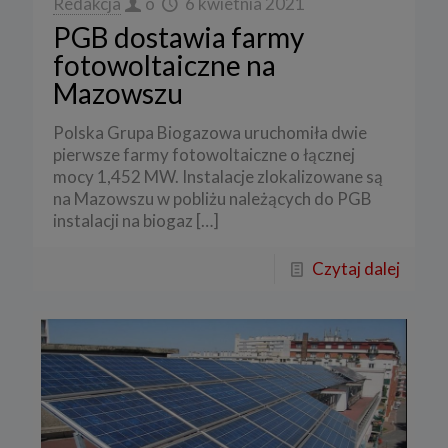
Redakcja
o
6 kwietnia 2021
PGB dostawia farmy
fotowoltaiczne na
Mazowszu
Polska Grupa Biogazowa uruchomiła dwie
pierwsze farmy fotowoltaiczne o łącznej
mocy 1,452 MW. Instalacje zlokalizowane są
na Mazowszu w pobliżu należących do PGB
instalacji na biogaz
[…]
Czytaj dalej