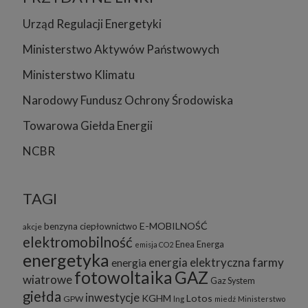
Urząd Regulacji Energetyki
Ministerstwo Aktywów Państwowych
Ministerstwo Klimatu
Narodowy Fundusz Ochrony Środowiska
Towarowa Giełda Energii
NCBR
TAGI
E-MOBILNOŚĆ
benzyna
ciepłownictwo
akcje
elektromobilność
Enea
Energa
emisja CO2
energetyka
energia elektryczna
farmy
energia
fotowoltaika
GAZ
wiatrowe
Gaz System
giełda
inwestycje
KGHM
Lotos
GPW
lng
miedź
Ministerstwo