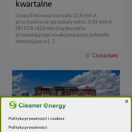
kwartalne
Grupa Enea wypracowała 15,8 mld zł
przychodów ze sprzedaży netto, 3,41 mld zł
EBITDA i 423 mln zł zysku netto
przypadającego na akcjonariuszy jednostki
dominującej w
[…]
Czytaj dalej
Polityka prywatności i cookies
Polityka prywatności