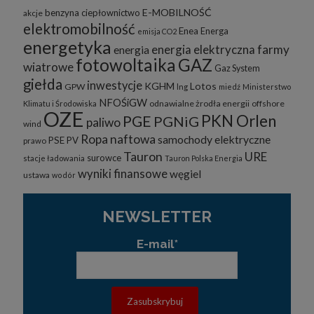
E-MOBILNOŚĆ
benzyna
ciepłownictwo
akcje
elektromobilność
Enea
Energa
emisja CO2
energetyka
energia elektryczna
farmy
energia
fotowoltaika
GAZ
wiatrowe
Gaz System
giełda
inwestycje
KGHM
Lotos
GPW
lng
miedź
Ministerstwo
NFOŚiGW
odnawialne żrodła energii
offshore
Klimatu i Środowiska
OZE
PKN Orlen
PGE
PGNiG
paliwo
wind
Ropa naftowa
samochody elektryczne
PSE
PV
prawo
Tauron
URE
surowce
stacje ładowania
Tauron Polska Energia
wyniki finansowe
węgiel
ustawa
wodór
NEWSLETTER
E-mail*