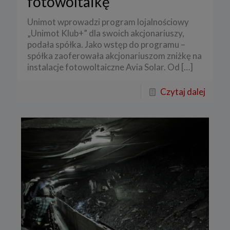
fotowoltaikę
Unimot wprowadzi program lojalnościowy
„Unimot Klub+” dla swoich akcjonariuszy,
podała spółka. Jako wstęp do programu –
spółka zaoferowała akcjonariuszom zniżkę na
instalacje fotowoltaiczne Avia Solar. Od
[…]
Czytaj dalej