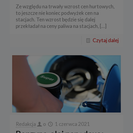
Ze względu na trwały wzrost cen hurtowych,
to jeszcze nie koniec podwyżek cen na
stacjach. Ten wzrost będzie się dalej
przekładał na ceny paliwa na stacjach,
[…]
Czytaj dalej
Redakcja
o
1 czerwca 2021