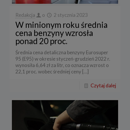
Redakcja
o
2 stycznia 2023
W minionym roku średnia
cena benzyny wzrosła
ponad 20 proc.
Średnia cena detaliczna benzyny Eurosuper
95 (E95) w okresie styczeń-grudzień 2022 r.
wynosiła 6,64 zł za litr, co oznacza wzrost o
22,1 proc. wobec średniej ceny
[…]
Czytaj dalej