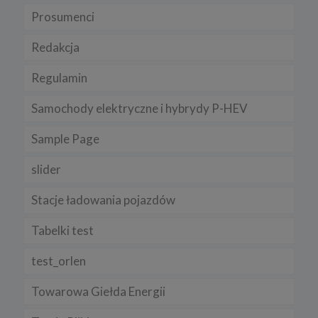
zamieszczenie w serwisie jej nowej wersji.
Prosumenci
Regulamin serwisu
Redakcja
Regulamin
Samochody elektryczne i hybrydy P-HEV
Sample Page
slider
Stacje ładowania pojazdów
Tabelki test
test_orlen
Towarowa Giełda Energii