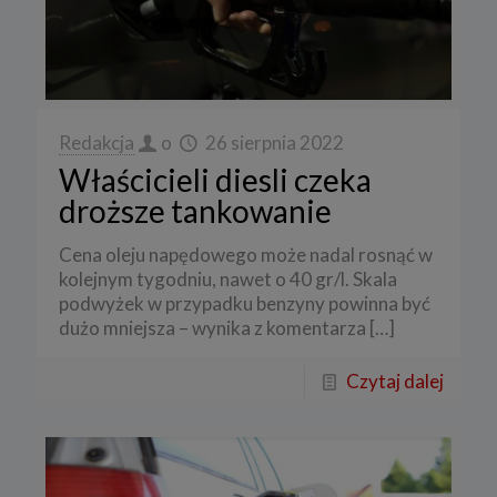
Redakcja
o
26 sierpnia 2022
Właścicieli diesli czeka
droższe tankowanie
Cena oleju napędowego może nadal rosnąć w
kolejnym tygodniu, nawet o 40 gr/l. Skala
podwyżek w przypadku benzyny powinna być
dużo mniejsza – wynika z komentarza
[…]
Czytaj dalej