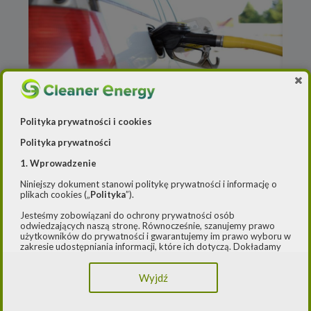
Polityka prywatności i cookies
Polityka prywatności
Redakcja
o
5 marca 2021
1. Wprowadzenie
Duży spadek marż na
Niniejszy dokument stanowi politykę prywatności i informację o
sprzedaży paliwa
plikach cookies („
Polityka
”).
Jesteśmy zobowiązani do ochrony prywatności osób
Marża na sprzedaży benzyny spadła na koniec
odwiedzających naszą stronę. Równocześnie, szanujemy prawo
lutego o 39,2 proc., na sprzedaży oleju
użytkowników do prywatności i gwarantujemy im prawo wyboru w
zakresie udostępniania informacji, które ich dotyczą. Dokładamy
napędowego o 86,2 proc., a autogazu o 35,2
starań, aby przetwarzanie odbywało się zgodnie z obowiązującymi
proc. – wynika z
[…]
przepisami, w szczególności rozporządzeniem Parlamentu
Wyjdź
Europejskiego i Rady (UE) 2016/979 z dnia 27 kwietnia 2016 r. w
sprawie ochrony osób fizycznych w związku z przetwarzaniem
Czytaj dalej
danych osobowych i w sprawie swobodnego przepływu takich
danych oraz uchylenia dyrektywy 95/46/WE (ogólne