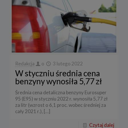
Redakcja
o
3 lutego 2022
W styczniu średnia cena
benzyny wynosiła 5,77 zł
Średnia cena detaliczna benzyny Eurosuper
95 (E95) w styczniu 2022 r. wynosiła 5,77 zł
za litr (wzrost o 6,1 proc. wobec średniej za
cały 2021 r.),
[…]
Czytaj dalej