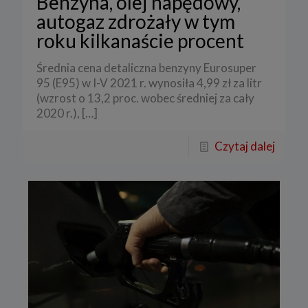
Benzyna, olej napędowy,
autogaz zdrożały w tym
roku kilkanaście procent
Średnia cena detaliczna benzyny Eurosuper
95 (E95) w I-V 2021 r. wynosiła 4,99 zł za litr
(wzrost o 13,2 proc. wobec średniej za cały
2020 r.),
[…]
Czytaj dalej