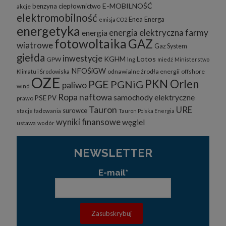
E-MOBILNOŚĆ
benzyna
ciepłownictwo
akcje
elektromobilność
Enea
Energa
emisja CO2
energetyka
energia elektryczna
farmy
energia
fotowoltaika
GAZ
wiatrowe
Gaz System
giełda
inwestycje
KGHM
Lotos
GPW
lng
miedź
Ministerstwo
NFOŚiGW
odnawialne żrodła energii
offshore
Klimatu i Środowiska
OZE
PKN Orlen
PGE
PGNiG
paliwo
wind
Ropa naftowa
samochody elektryczne
PSE
PV
prawo
Tauron
URE
surowce
stacje ładowania
Tauron Polska Energia
wyniki finansowe
węgiel
ustawa
wodór
NEWSLETTER
E-mail*