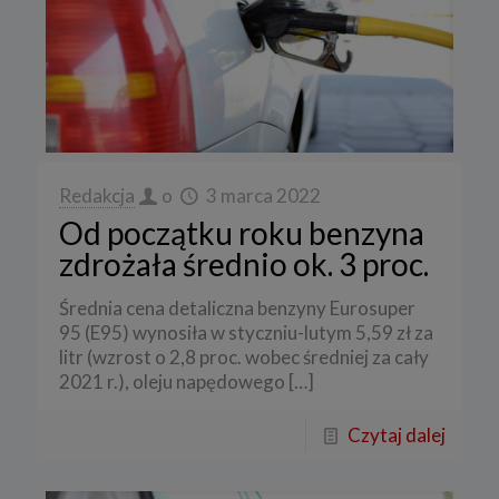
Redakcja
o
3 marca 2022
Od początku roku benzyna
zdrożała średnio ok. 3 proc.
Średnia cena detaliczna benzyny Eurosuper
95 (E95) wynosiła w styczniu-lutym 5,59 zł za
litr (wzrost o 2,8 proc. wobec średniej za cały
2021 r.), oleju napędowego
[…]
Czytaj dalej