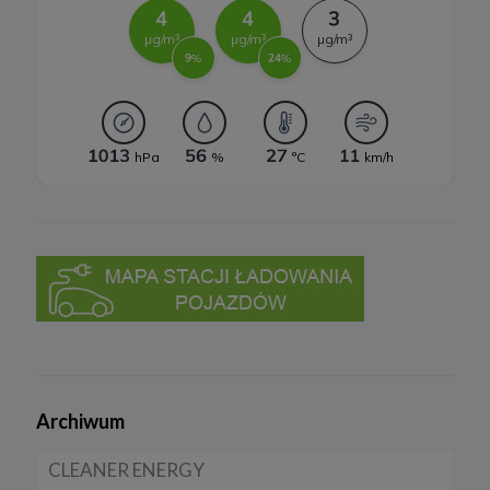
będzie mogła być świadczona.
Przetwarzanie danych w pozostałych celach tj. dopasowanie treści
serwisu do zainteresowań, pomiarów statystycznych i
udoskonalenia usług w ramach serwisu jest niezbędne w celu
zapewnienia wysokiej jakości usług. Niezebranie Twoich danych
osobowych w tych celach może uniemożliwić poprawne
świadczenie usług.
6. Prawo do sprzeciwu
W każdej chwili przysługuje Ci prawo do wniesienia sprzeciwu
wobec przetwarzania Twoich danych opisanych powyżej.
Przestaniemy przetwarzać Twoje dane w tych celach, chyba że
będziemy w stanie wykazać, że w stosunku do Twoich danych
istnieją dla nas ważne prawnie uzasadnione podstawy, które są
nadrzędne wobec Twoich interesów, praw i wolności lub Twoje
dane będą nam niezbędne do ewentualnego ustalenia,
dochodzenia lub obrony roszczeń.
W każdej chwili przysługuje Ci prawo do wniesienia sprzeciwu
wobec przetwarzania Twoich danych w celu prowadzenia
marketingu bezpośredniego. Jeżeli skorzystasz z tego prawa –
zaprzestaniemy przetwarzania danych w tym celu.
7. Okres przechowywania danych
Archiwum
Twoje dane osobowe:
CLEANER ENERGY
a) niezbędne do świadczenia usług, będą przechowywane przez