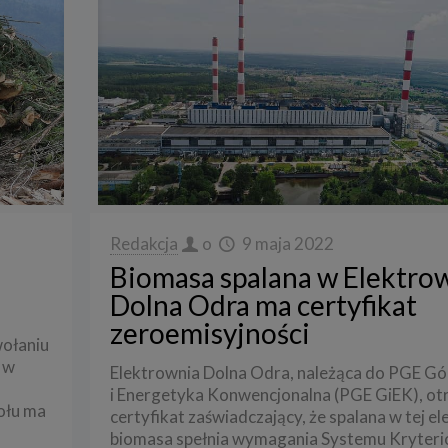
Redakcja
o
9 maja 2022
Biomasa spalana w Elektro
Dolna Odra ma certyfikat
zeroemisyjności
wołaniu
 w
Elektrownia Dolna Odra, należąca do PGE G
i Energetyka Konwencjonalna (PGE GiEK), o
ołu ma
certyfikat zaświadczający, że spalana w tej e
biomasa spełnia wymagania Systemu Kryter