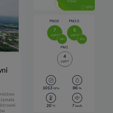
energii
wni
órnictwo
trzymała
lektrowni
iów