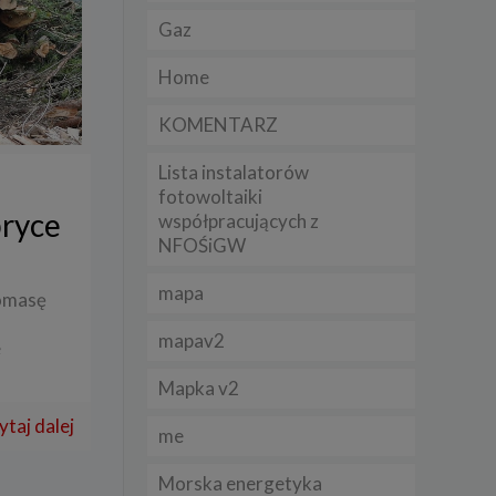
Gaz
lądania
Home
lizą
KOMENTARZ
b
Lista instalatorów
fotowoltaiki
bryce
współpracujących z
NFOŚiGW
struje
mapa
iomasę
adużyć
rawnie
mapav2
e
izacją
.
Mapka v2
ytaj dalej
me
zie
Morska energetyka