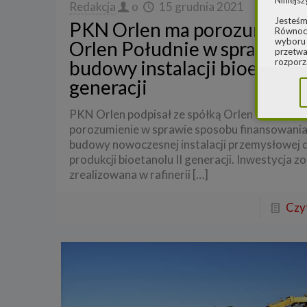
Niniejsz
Redakcja
o
15 grudnia 2021
Jesteśm
PKN Orlen ma porozumienie
Równocz
wyboru 
Orlen Południe w sprawie
przetwa
budowy instalacji bioetanolu
rozporz
w spraw
generacji
sprawie
rozporz
ochroni
PKN Orlen podpisał ze spółką Orlen Południe
2.
Admi
porozumienie w sprawie sposobu finansowani
budowy nowoczesnej instalacji przemysłowej 
Niniejs
Cleaner
produkcji bioetanolu II generacji. Inwestycja z
ul. Dąb
zrealizowana w rafinerii
[…]
Krajowe
Warszaw
000077
Czyt
Spółka,
danych
W spraw
a) pod 
b) pisem