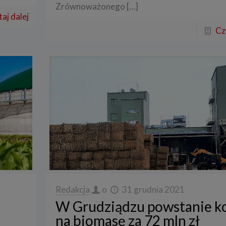
Zrównoważonego
[…]
aj dalej
Cz
Redakcja
o
31 grudnia 2021
W Grudziądzu powstanie ko
na biomasę za 72 mln zł