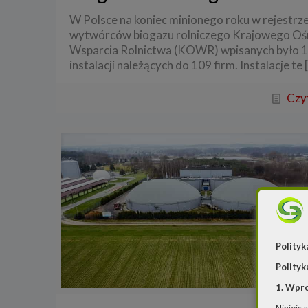
W Polsce na koniec minionego roku w rejestrz
wytwórców biogazu rolniczego Krajowego O
Wsparcia Rolnictwa (KOWR) wpisanych było 
instalacji należących do 109 firm. Instalacje te
Czyt
Polityk
Polityk
1. Wpr