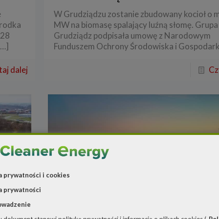
e
W Grudziądzu zostanie zbudowany kocioł o 
środka
MW na biomasę spalający luźną słomę. Grup
128
Grudziądz podpisała umowę z Narodowym
[…]
Funduszem Ochrony Środowiska i Gospodark
aj dalej
Cz
a prywatności i cookies
a prywatności
owadzenie