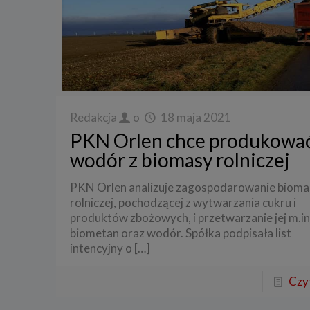
3. Zak
Spółka 
stron i
aktywno
Spółka 
korzysta
Redakcja
o
18 maja 2021
4. Cel 
PKN Orlen chce produkowa
Twoje d
wodór z biomasy rolniczej
a) reali
swoje ko
PKN Orlen analizuje zagospodarowanie bioma
b) dopa
oraz po
rolniczej, pochodzącej z wytwarzania cukru i
uzasadni
produktów zbożowych, i przetwarzanie jej m.in
c) ewen
biometan oraz wodór. Spółka podpisała list
naszego
intencyjny o
[…]
5. Wym
Czyt
Podanie 
niepoda