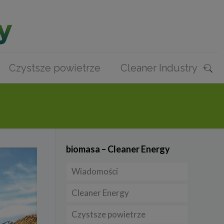
Czystsze powietrze
Cleaner Industry
biomasa – Cleaner Energy
Wiadomości
Cleaner Energy
Firmy
Czystsze powietrze
Prawo
Dla domu