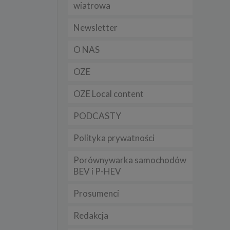
wiatrowa
t
sobowych
Newsletter
O NAS
Twoich
ba że
OZE
prawnie
 lub
y
OZE Local content
Twoich
PODCASTY
rawa –
Polityka prywatności
Porównywarka samochodów
BEV i P-HEV
i te
ch
Prosumenci
tingu
Redakcja
ne do
sług