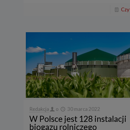
Czyt
Redakcja
o
30 marca 2022
W Polsce jest 128 instalacji
biogazu rolniczego