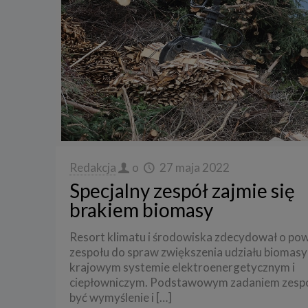
Redakcja
o
27 maja 2022
Specjalny zespół zajmie się
brakiem biomasy
Resort klimatu i środowiska zdecydował o po
zespołu do spraw zwiększenia udziału biomasy
krajowym systemie elektroenergetycznym i
ciepłowniczym. Podstawowym zadaniem zesp
być wymyślenie i
[…]