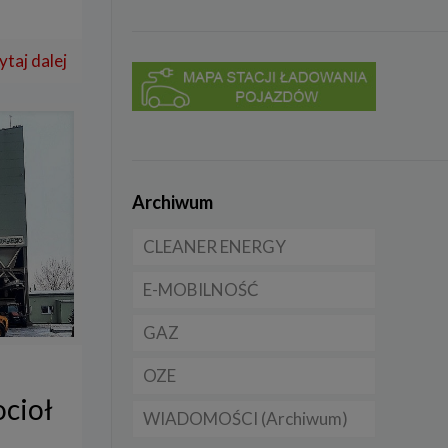
ytaj dalej
Archiwum
CLEANER ENERGY
E-MOBILNOŚĆ
Dla domu
GAZ
Dla firmy
Samochody elektryczne
EV
OZE
Dla samorządu
CNG
Samochody hybrydowe
cioł
WIADOMOŚCI (Archiwum)
LNG
Licznik OZE
Samochody typu plug in