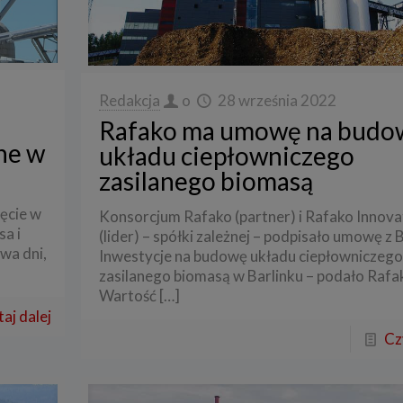
Redakcja
o
28 września 2022
Rafako ma umowę na budo
ne w
układu ciepłowniczego
zasilanego biomasą
ęcie w
Konsorcjum Rafako (partner) i Rafako Innova
a i
(lider) – spółki zależnej – podpisało umowę z 
wa dni,
Inwestycje na budowę układu ciepłowniczeg
zasilanego biomasą w Barlinku – podało Rafa
Wartość
[…]
aj dalej
Cz