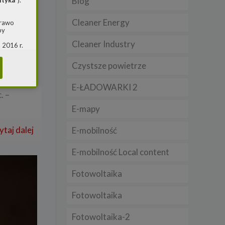
Blog
ityka
”).
Cleaner Energy
prawo
en
by
Cleaner Industry
 2016 r.
i w
ość,
(ogólne
Czystsze powietrze
 o
,
E-ŁADOWARKI 2
. –
m jest
E-mapy
ie, przy
awy w
ytaj dalej
E-mobilność
RS
E-mobilność Local content
warzania
Fotowoltaika
Fotowoltaika
Fotowoltaika-2