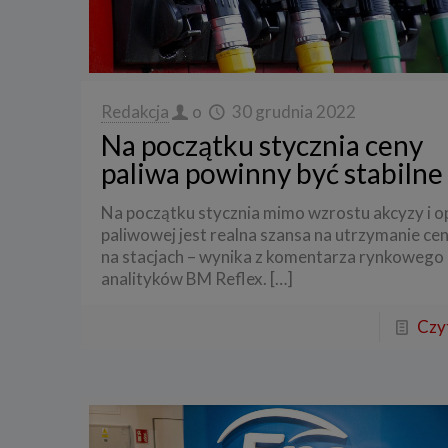
Redakcja
o
30 grudnia 2022
Na początku stycznia ceny
paliwa powinny być stabilne
Na początku stycznia mimo wzrostu akcyzy i o
paliwowej jest realna szansa na utrzymanie cen
na stacjach – wynika z komentarza rynkowego
analityków BM Reflex.
[…]
Czyt