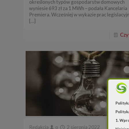
określonych typów gospodarstw domowych
wyniesie 693 zł za 1 MWh – podała Kancelaria
Premiera. Wcześniej w wykazie prac legislacyj
[…]
Czyt
Polityk
Polityk
1. Wpr
Redakcja
o
2 sierpnia 2022