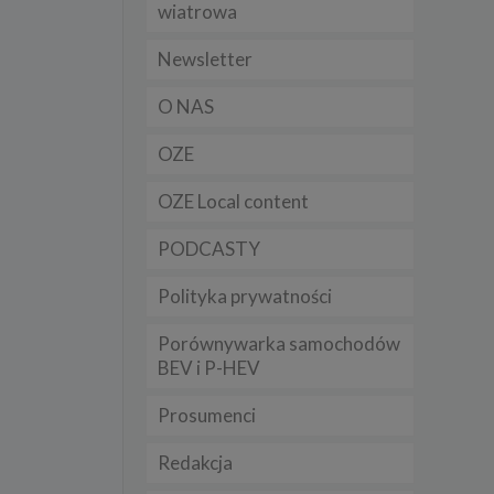
wiatrowa
t
sobowych
Newsletter
O NAS
Twoich
ba że
OZE
prawnie
 lub
y
OZE Local content
Twoich
PODCASTY
rawa –
Polityka prywatności
Porównywarka samochodów
BEV i P-HEV
i te
ch
Prosumenci
tingu
Redakcja
ne do
sług