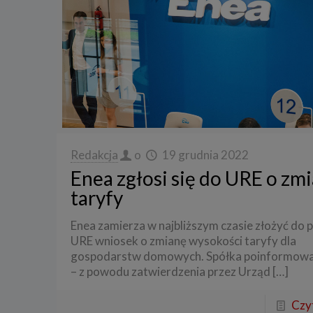
Redakcja
o
19 grudnia 2022
Enea zgłosi się do URE o zm
taryfy
Enea zamierza w najbliższym czasie złożyć do 
URE wniosek o zmianę wysokości taryfy dla
gospodarstw domowych. Spółka poinformował
– z powodu zatwierdzenia przez Urząd
[…]
Czyt