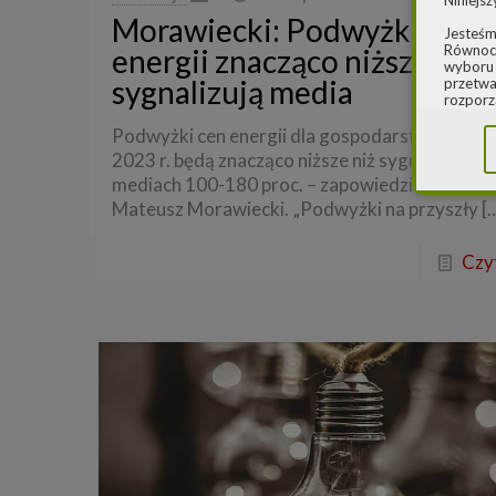
Niniejsz
Morawiecki: Podwyżki cen
Jesteśm
Równocz
energii znacząco niższe niż
wyboru 
sygnalizują media
przetwa
rozporz
w spraw
Podwyżki cen energii dla gospodarstw domo
sprawie
rozporz
2023 r. będą znacząco niższe niż sygnalizowan
ochroni
mediach 100-180 proc. – zapowiedział premie
2.
Admi
Mateusz Morawiecki. „Podwyżki na przyszły
[
Niniejs
Cleaner
Czyt
ul. Dąb
Krajowe
Warszaw
000077
Spółka,
danych
W spraw
a) pod 
b) pisem