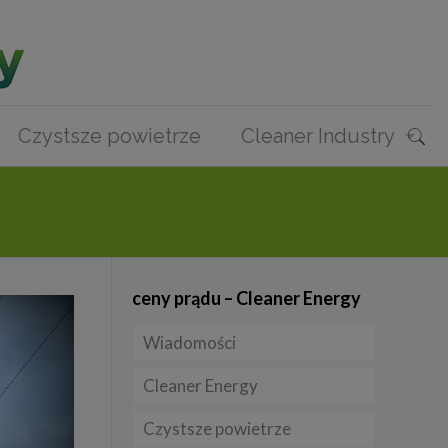
Czystsze powietrze
Cleaner Industry
ceny prądu – Cleaner Energy
Wiadomości
Cleaner Energy
Firmy
Czystsze powietrze
Prawo
Dla domu