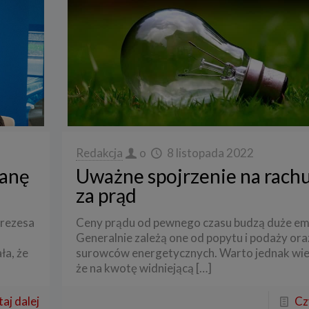
Redakcja
o
8 listopada 2022
ianę
Uważne spojrzenie na rach
za prąd
prezesa
Ceny prądu od pewnego czasu budzą duże em
Generalnie zależą one od popytu i podaży ora
a, że
surowców energetycznych. Warto jednak wie
że na kwotę widniejącą
[…]
aj dalej
Cz