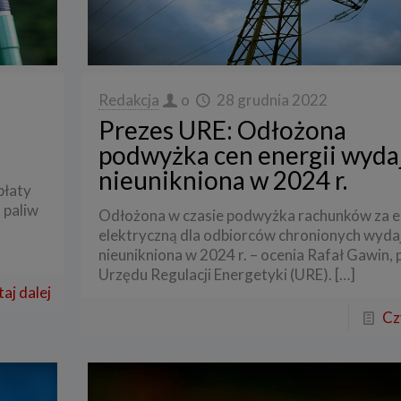
Redakcja
o
28 grudnia 2022
Prezes URE: Odłożona
podwyżka cen energii wydaj
nieunikniona w 2024 r.
płaty
 paliw
Odłożona w czasie podwyżka rachunków za e
elektryczną dla odbiorców chronionych wydaj
nieunikniona w 2024 r. – ocenia Rafał Gawin, 
Urzędu Regulacji Energetyki (URE).
[…]
aj dalej
Cz