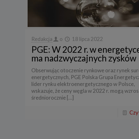
3. Zak
Spółka 
stron i
aktywno
Spółka 
Redakcja
o
18 lipca 2022
korzysta
PGE: W 2022 r. w energetyce
4. Cel 
ma nadzwyczajnych zysków
Twoje d
Obserwując otoczenie rynkowe oraz rynek s
a) reali
swoje ko
energetycznych, PGE Polska Grupa Energetyc
lider rynku elektroenergetycznego w Polsce,
b) dopa
oraz po
wskazuje, że ceny węgla w 2022 r. mogą wzro
uzasadni
średniorocznie
[…]
c) ewen
naszego
Czyt
5. Wym
Podanie 
niepoda