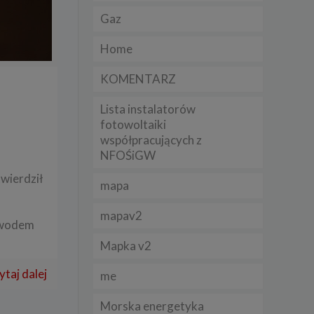
Gaz
lądania
Home
lizą
KOMENTARZ
b
Lista instalatorów
fotowoltaiki
współpracujących z
NFOŚiGW
struje
twierdził
mapa
adużyć
rawnie
mapav2
owodem
izacją
.
Mapka v2
ytaj dalej
me
zie
Morska energetyka