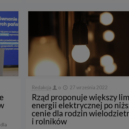
Redakcja
o
27 września 2022
e
Rząd proponuje większy lim
w
energii elektrycznej po niżs
cenie dla rodzin wielodzie
i rolników
 dla