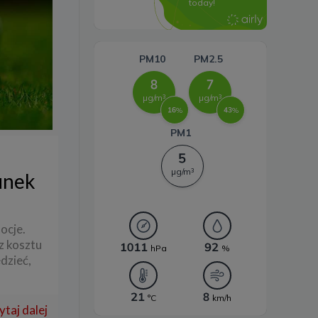
energii
unek
ocje.
z kosztu
dzieć,
ytaj dalej