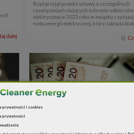
Rząd przyjął projekt ustawy o szczególnych
rozwiązaniach służących ochronie odbiorców 
nych
elektrycznej w 2023 roku w związku z sytuacj
rynku energii elektrycznej, który zakłada blo
aj dalej
Cz
a prywatności i cookies
a prywatności
owadzenie
Redakcja
o
29 lipca 2022