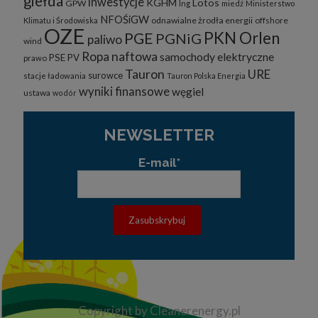
giełda
inwestycje
KGHM
Lotos
GPW
lng
miedź
Ministerstwo
NFOŚiGW
odnawialne żrodła energii
offshore
Klimatu i Środowiska
OZE
PKN Orlen
PGE
PGNiG
paliwo
wind
Ropa naftowa
samochody elektryczne
PSE
PV
prawo
Tauron
URE
surowce
stacje ładowania
Tauron Polska Energia
wyniki finansowe
węgiel
ustawa
wodór
NEWSLETTER
E-mail*
Copyright by Cleanerenergy.pl