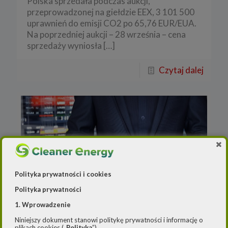
Polska sprzedała podczas aukcji,
przeprowadzonej na giełdzie EEX, 3 101 500
uprawnień do emisji CO2 po 65,76 EUR/EUA.
Na poprzedniej aukcji – 28 września – cena
sprzedaży wyniosła
[…]
Czytaj dalej
Polityka prywatności i cookies
Polityka prywatności
1. Wprowadzenie
Redakcja
o
28 września 2022
Niniejszy dokument stanowi politykę prywatności i informację o
plikach cookies („
Polityka
”).