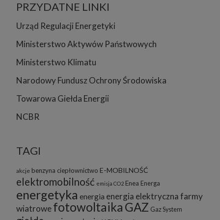
PRZYDATNE LINKI
Urząd Regulacji Energetyki
Ministerstwo Aktywów Państwowych
Ministerstwo Klimatu
Narodowy Fundusz Ochrony Środowiska
Towarowa Giełda Energii
NCBR
TAGI
E-MOBILNOŚĆ
benzyna
ciepłownictwo
akcje
elektromobilność
Enea
Energa
emisja CO2
energetyka
energia elektryczna
farmy
energia
fotowoltaika
GAZ
wiatrowe
Gaz System