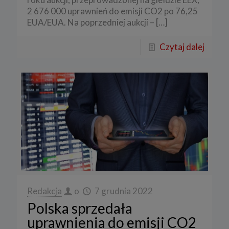
2 676 000 uprawnień do emisji CO2 po 76,25
EUA/EUA. Na poprzedniej aukcji –
[…]
Czytaj dalej
Redakcja
o
7 grudnia 2022
Polska sprzedała
uprawnienia do emisji CO2