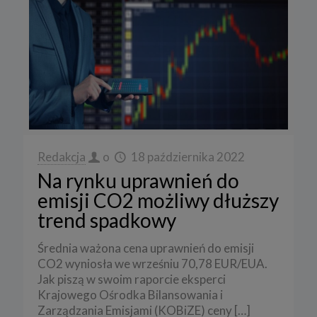
Redakcja
o
18 października 2022
Na rynku uprawnień do
emisji CO2 możliwy dłuższy
trend spadkowy
Średnia ważona cena uprawnień do emisji
CO2 wyniosła we wrześniu 70,78 EUR/EUA.
Jak piszą w swoim raporcie eksperci
Krajowego Ośrodka Bilansowania i
Zarządzania Emisjami (KOBiZE) ceny
[…]