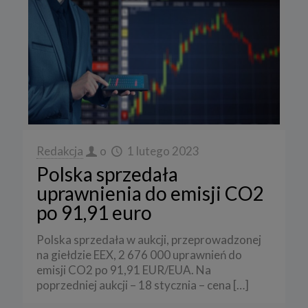
Redakcja
o
1 lutego 2023
Polska sprzedała
uprawnienia do emisji CO2
po 91,91 euro
Polska sprzedała w aukcji, przeprowadzonej
na giełdzie EEX, 2 676 000 uprawnień do
emisji CO2 po 91,91 EUR/EUA. Na
poprzedniej aukcji – 18 stycznia – cena
[…]