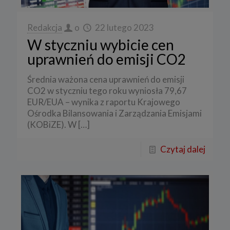
Redakcja
o
22 lutego 2023
W styczniu wybicie cen
uprawnień do emisji CO2
Średnia ważona cena uprawnień do emisji
CO2 w styczniu tego roku wyniosła 79,67
EUR/EUA – wynika z raportu Krajowego
Ośrodka Bilansowania i Zarządzania Emisjami
(KOBiZE). W
[…]
Czytaj dalej