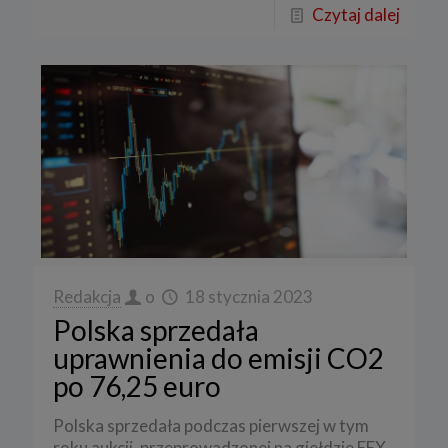
Czytaj dalej
Redakcja
o
18 stycznia 2023
Polska sprzedała
uprawnienia do emisji CO2
po 76,25 euro
Polska sprzedała podczas pierwszej w tym
roku aukcji, przeprowadzonej na giełdzie EEX,