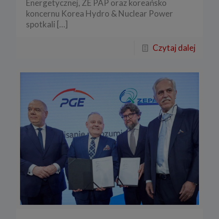
Energetycznej, ZE PAP oraz koreańsko
koncernu Korea Hydro & Nuclear Power
spotkali
[…]
Czytaj dalej