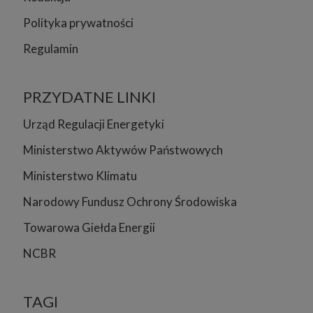
Niniejsza Polityka może być co pewien czas aktualizowana poprzez
zamieszczenie w serwisie jej nowej wersji.
Polityka prywatności
Regulamin serwisu
Regulamin
PRZYDATNE LINKI
Urząd Regulacji Energetyki
Ministerstwo Aktywów Państwowych
Ministerstwo Klimatu
Narodowy Fundusz Ochrony Środowiska
Towarowa Giełda Energii
NCBR
TAGI