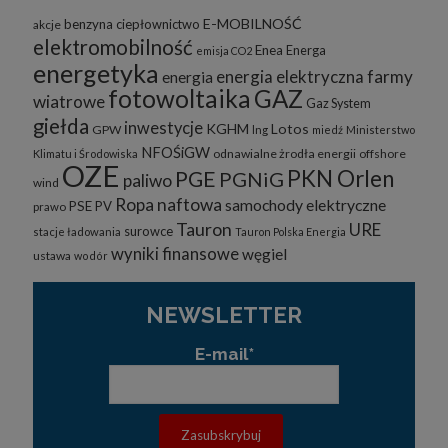
E-MOBILNOŚĆ
benzyna
ciepłownictwo
akcje
elektromobilność
Enea
Energa
emisja CO2
energetyka
energia elektryczna
farmy
energia
fotowoltaika
GAZ
wiatrowe
Gaz System
giełda
inwestycje
KGHM
Lotos
GPW
lng
miedź
Ministerstwo
NFOŚiGW
odnawialne żrodła energii
offshore
Klimatu i Środowiska
OZE
PKN Orlen
PGE
PGNiG
paliwo
wind
Ropa naftowa
samochody elektryczne
PSE
PV
prawo
Tauron
URE
surowce
stacje ładowania
Tauron Polska Energia
wyniki finansowe
węgiel
ustawa
wodór
NEWSLETTER
E-mail*