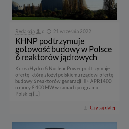
Redakcja
o
21 września 2022
KHNP podtrzymuje
gotowość budowy w Polsce
6 reaktorów jądrowych
Korea Hydro & Nuclear Power podtrzymuje
ofertę, którą złożył polskiemu rządowi ofertę
budowy 6 reaktorów generacji III+ APR1400
o mocy 8 400 MW w ramach programu
Polskiej
[…]
Czytaj dalej