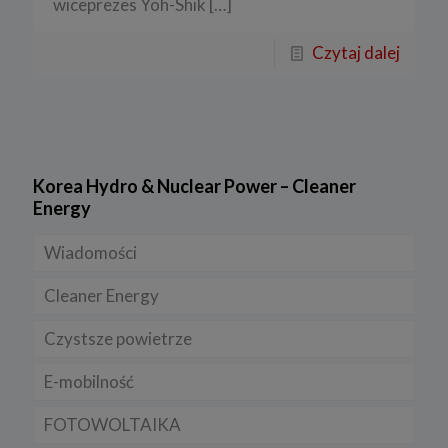
wiceprezes Yoh-Shik
[…]
Czytaj dalej
Korea Hydro & Nuclear Power – Cleaner
Energy
Wiadomości
Cleaner Energy
Firmy
Czystsze powietrze
Prawo
Dla domu
E-mobilność
Rynek/Gospodarka
Dla firmy
FOTOWOLTAIKA
Dla samorządu
E-ładowarki