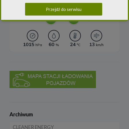
danych oraz uchylenia dyrektywy 95/46/WE (ogólne
rozporządzenie o ochronie danych) („
RODO
”) oraz ustawą z dnia
Przejdź do serwisu
10 maja 2018 roku o ochronie danych osobowych („
UODO
”).
2.
Administrator danych osobowych
Niniejsza Polityka dotyczy przetwarzania danych osobowych,
których administratorem jest Cleaner Energy spółka z ograniczoną
odpowiedzialnością sp. k. z siedzibą w Warszawie, przy ul.
Dąbrowieckiej 6A lok. 6, 03-932 Warszawa, wpisana do rejestru
przedsiębiorców Krajowego Rejestru Sądowego, prowadzonego
przez Sąd Rejonowy dla m. st. Warszawy w Warszawie, XIII
Wydział Gospodarczy Krajowego Rejestru Sądowego za numerem
KRS 0000770248, REGON 382497533, NIP 1132992861
(„
Spółka
”).
Spółka, jako administrator danych osobowych, decyduje o celach i
sposobach przetwarzania danych osobowych użytkowników.
W sprawach ochrony swoich danych osobowych możesz
skontaktować się z nami:
a) pod adresem e-mail:
rodo@cleanerenergy.pl
b) pisemnie na adres siedziby Spółki.
Archiwum
3. Zakres przetwarzanych danych
CLEANER ENERGY