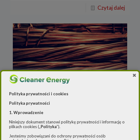
Czytaj dalej
Polityka prywatności i cookies
Redakcja
o
23 maja 2019
Polityka prywatności
KGHM zwiększył produkcję
miedzi
1. Wprowadzenie
Niniejszy dokument stanowi politykę prywatności i informację o
plikach cookies („
Polityka
”).
Produkcja miedzi płatnej w grupie kapitałowej
KGHM Polska Miedź wyniosła 58,6 tys. ton w
Jesteśmy zobowiązani do ochrony prywatności osób