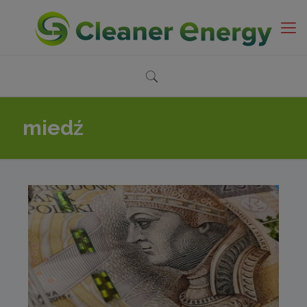
miedź