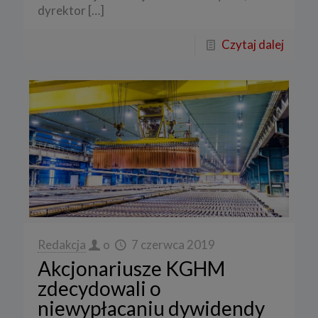
dyrektor
[…]
Czytaj dalej
Redakcja
o
7 czerwca 2019
Akcjonariusze KGHM
zdecydowali o
niewypłacaniu dywidendy