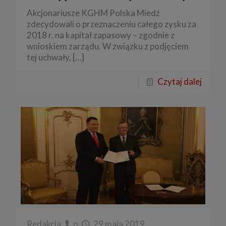
Akcjonariusze KGHM Polska Miedź
zdecydowali o przeznaczeniu całego zysku za
2018 r. na kapitał zapasowy – zgodnie z
wnioskiem zarządu. W związku z podjęciem
tej uchwały,
[…]
Czytaj dalej
Redakcja
o
29 maja 2019