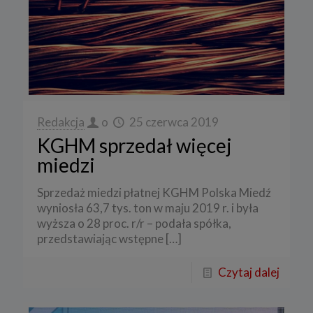
Redakcja
o
25 czerwca 2019
KGHM sprzedał więcej
miedzi
Sprzedaż miedzi płatnej KGHM Polska Miedź
wyniosła 63,7 tys. ton w maju 2019 r. i była
wyższa o 28 proc. r/r – podała spółka,
przedstawiając wstępne
[…]
Czytaj dalej