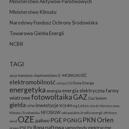
Ministerstwo Aktywów Państwowych
Ministerstwo Klimatu
Narodowy Fundusz Ochrony Środowiska
Towarowa Giełda Energii
NCBR
TAGI
E-MOBILNOŚĆ
benzyna
ciepłownictwo
akcje
elektromobilność
Enea
Energa
emisja CO2
energetyka
energia elektryczna
farmy
energia
fotowoltaika
GAZ
wiatrowe
Gaz System
giełda
inwestycje
KGHM
Lotos
GPW
lng
miedź
Ministerstwo
NFOŚiGW
odnawialne żrodła energii
offshore
Klimatu i Środowiska
OZE
PKN Orlen
PGE
PGNiG
paliwo
wind
Ropa naftowa
samochody elektryczne
PSE
PV
prawo