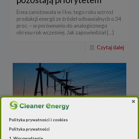
Enea zanotowała w I kw. tego roku wzrost
produkcji energii ze źródeł odnawialnych o 34
proc. – w porównaniu do analogicznego
okresu rok wcześniej. Jak zapowiedział
[…]
Czytaj dalej
Polityka prywatności i cookies
Polityka prywatności
Redakcja
o
15 czerwca 2020
1. Wprowadzenie