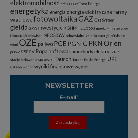
elektromobilność
Enea
Energa
emisja CO2
energetyka
energia elektryczna
farmy
energia
fotowoltaika
GAZ
wiatrowe
Gaz System
giełda
inwestycje
KGHM
Lotos
GPW
lng
miedź
Ministerstwo
NFOŚiGW
odnawialne żrodła energii
offshore
Klimatu i Środowiska
OZE
PKN Orlen
PGE
PGNiG
paliwo
wind
Ropa naftowa
samochody elektryczne
PSE
PV
prawo
Tauron
URE
surowce
stacje ładowania
Tauron Polska Energia
wyniki finansowe
węgiel
ustawa
wodór
NEWSLETTER
E-mail*