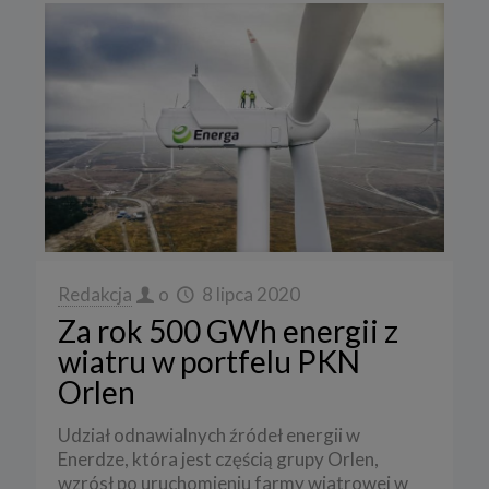
Redakcja
o
8 lipca 2020
Za rok 500 GWh energii z
wiatru w portfelu PKN
Orlen
Udział odnawialnych źródeł energii w
Enerdze, która jest częścią grupy Orlen,
wzrósł po uruchomieniu farmy wiatrowej w