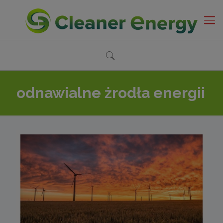
odnawialne żrodła energii