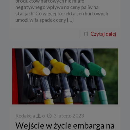
produktów naftowych nie miało
negatywnego wpływu na ceny paliw na
stacjach. Co więcej, korekta cen hurtowych
umożliwiła spadek ceny
[…]
Czytaj dalej
Redakcja
o
3 lutego 2023
Wejście w życie embarga na