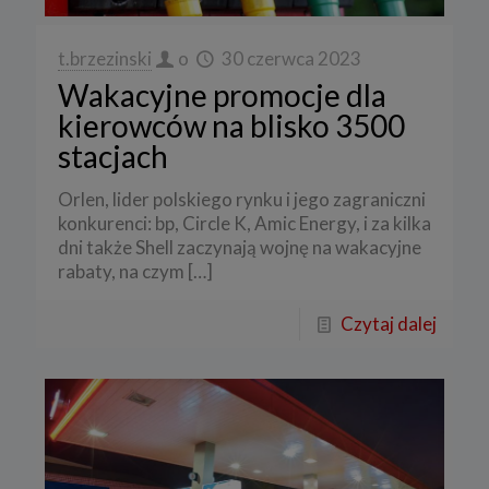
t.brzezinski
o
30 czerwca 2023
Wakacyjne promocje dla
kierowców na blisko 3500
stacjach
Orlen, lider polskiego rynku i jego zagraniczni
konkurenci: bp, Circle K, Amic Energy, i za kilka
dni także Shell zaczynają wojnę na wakacyjne
rabaty, na czym
[…]
Czytaj dalej