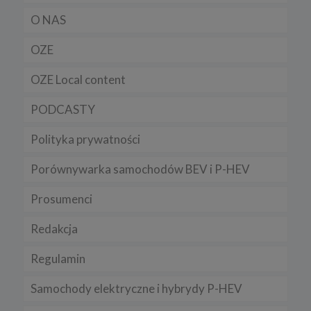
przeglądarkach znajdziesz na poniższych stronach:
O NAS
Chrome, Firefox, Safari
.
Pamiętaj, że zmiana ustawienia plików cookies i podobnych
OZE
technologii może wpłynąć na sposób funkcjonowania naszego
serwisu.
OZE Local content
Niniejsza Polityka może być co pewien czas aktualizowana poprzez
zamieszczenie w serwisie jej nowej wersji.
PODCASTY
Regulamin serwisu
Polityka prywatności
Porównywarka samochodów BEV i P-HEV
Prosumenci
Redakcja
Regulamin
Samochody elektryczne i hybrydy P-HEV