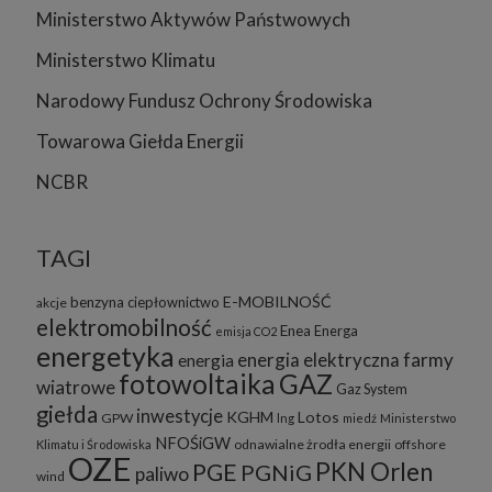
Ministerstwo Aktywów Państwowych
Ministerstwo Klimatu
Narodowy Fundusz Ochrony Środowiska
Towarowa Giełda Energii
NCBR
TAGI
E-MOBILNOŚĆ
benzyna
ciepłownictwo
akcje
elektromobilność
Enea
Energa
emisja CO2
energetyka
energia elektryczna
farmy
energia
fotowoltaika
GAZ
wiatrowe
Gaz System
giełda
inwestycje
KGHM
Lotos
GPW
lng
miedź
Ministerstwo
NFOŚiGW
odnawialne żrodła energii
offshore
Klimatu i Środowiska
OZE
PKN Orlen
PGE
PGNiG
paliwo
wind