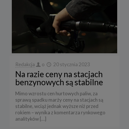
Redakcja
o
20 stycznia 2023
Na razie ceny na stacjach
benzynowych są stabilne
Mimo wzrostu cen hurtowych paliw, za
sprawą spadku marży ceny na stacjach są
stabilne, wciąż jednak wyższe niż przed
rokiem – wynika z komentarza rynkowego
analityków
[…]