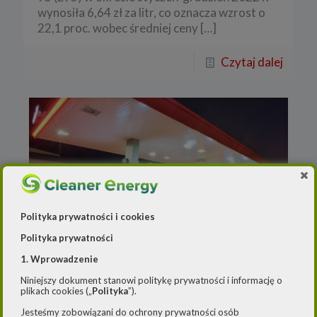
wynosiła 6,64 zł za litr, co oznacza wzrost o
22,1 proc. wobec średniej ceny
[…]
Czytaj dalej
Polityka prywatności i cookies
Polityka prywatności
1. Wprowadzenie
Redakcja
o
29 grudnia 2022
W przyszłym roku będą
Niniejszy dokument stanowi politykę prywatności i informację o
plikach cookies („
Polityka
”).
wyższe stawki opłaty
Jesteśmy zobowiązani do ochrony prywatności osób