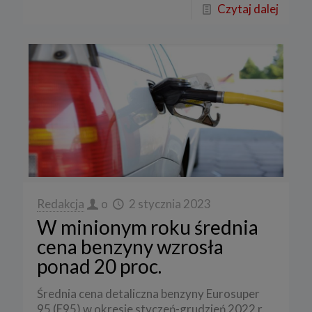
Czytaj dalej
Redakcja
o
2 stycznia 2023
W minionym roku średnia
cena benzyny wzrosła
ponad 20 proc.
Średnia cena detaliczna benzyny Eurosuper
95 (E95) w okresie styczeń-grudzień 2022 r.