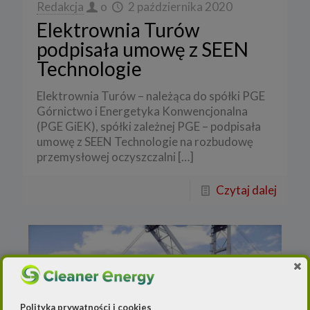
Redakcja
o
2 października 2020
Elektrownia Turów
podpisała umowę z SEEN
Technologie
Elektrownia Turów – należąca do spółki PGE
Górnictwo i Energetyka Konwencjonalna
(PGE GiEK), spółki zależnej PGE – podpisała
umowę z SEEN Technologie na rozbudowę
przemysłowej oczyszczalni
[…]
Czytaj dalej
Polityka prywatności i cookies