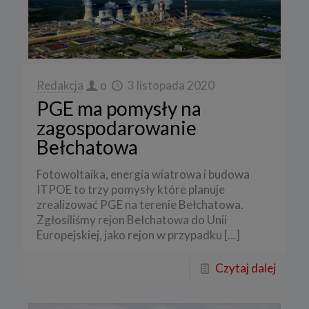
Redakcja
o
3 listopada 2020
PGE ma pomysły na
zagospodarowanie
Bełchatowa
Fotowoltaika, energia wiatrowa i budowa
ITPOE to trzy pomysły które planuje
zrealizować PGE na terenie Bełchatowa.
Zgłosiliśmy rejon Bełchatowa do Unii
Europejskiej, jako rejon w przypadku
[…]
Czytaj dalej