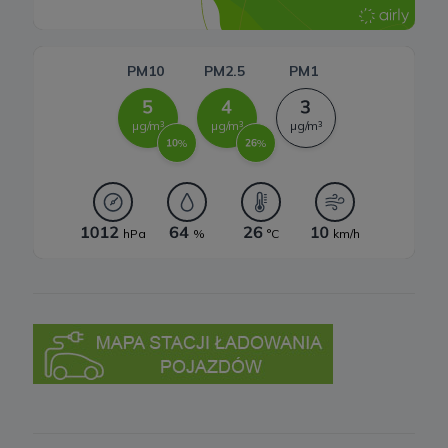
wobec przetwarzania Twoich danych opisanych powyżej.
Przestaniemy przetwarzać Twoje dane w tych celach, chyba że
będziemy w stanie wykazać, że w stosunku do Twoich danych
istnieją dla nas ważne prawnie uzasadnione podstawy, które są
nadrzędne wobec Twoich interesów, praw i wolności lub Twoje
dane będą nam niezbędne do ewentualnego ustalenia,
dochodzenia lub obrony roszczeń.
W każdej chwili przysługuje Ci prawo do wniesienia sprzeciwu
wobec przetwarzania Twoich danych w celu prowadzenia
marketingu bezpośredniego. Jeżeli skorzystasz z tego prawa –
zaprzestaniemy przetwarzania danych w tym celu.
7. Okres przechowywania danych
Twoje dane osobowe:
a) niezbędne do świadczenia usług, będą przechowywane przez
okres, w którym usługi te będą świadczone, oraz po zakończeniu
ich świadczenia, jednak wyłącznie jeżeli jest dozwolone lub
wymagane w świetle obowiązującego prawa np. przetwarzanie w
celach statystycznych, rozliczeniowych lub w celu dochodzenia
roszczeń,
b) niezbędne do dostosowania treści serwisu do zainteresowań,
prowadzenia marketingu usług własnych, pomiarów
statystycznych i udoskonalenia usług, będę przechowywane do
momentu wyrażenia sprzeciwu lub do czasu zakończenia
korzystania przez Ciebie z usług serwisu, w zależności, które z
powyższych wydarzeń nastąpi jako pierwsze.