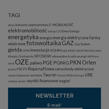
TAGI
E-MOBILNOŚĆ
benzyna
ciepłownictwo
akcje
elektromobilność
Enea
Energa
emisja CO2
energetyka
energia elektryczna
farmy
energia
fotowoltaika
GAZ
wiatrowe
Gaz System
giełda
inwestycje
KGHM
Lotos
GPW
lng
miedź
Ministerstwo
NFOŚiGW
odnawialne żrodła energii
offshore
Klimatu i Środowiska
OZE
PKN Orlen
PGE
PGNiG
paliwo
wind
Ropa naftowa
samochody elektryczne
PSE
PV
prawo
Tauron
URE
surowce
stacje ładowania
Tauron Polska Energia
wyniki finansowe
węgiel
ustawa
wodór
NEWSLETTER
E-mail*