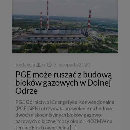
Redakcja
o
3 listopada 2020
PGE może ruszać z budową
bloków gazowych w Dolnej
Odrze
PGE Górnictwo i Energetyka Konwencjonalna
(PGE GiEK) otrzymała pozwolenie na budowę
dwóch niskoemisyjnych bloków gazowo-
parowych o łącznej mocy około 1 400 MW na
terenie Elektrowni Dolna
[…]