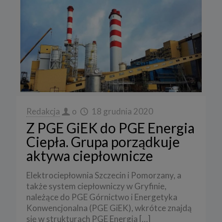
Redakcja
o
18 grudnia 2020
Z PGE GiEK do PGE Energia
Ciepła. Grupa porządkuje
aktywa ciepłownicze
Elektrociepłownia Szczecin i Pomorzany, a
także system ciepłowniczy w Gryfinie,
należące do PGE Górnictwo i Energetyka
Konwencjonalna (PGE GiEK), wkrótce znajdą
się w strukturach PGE Energia
[…]