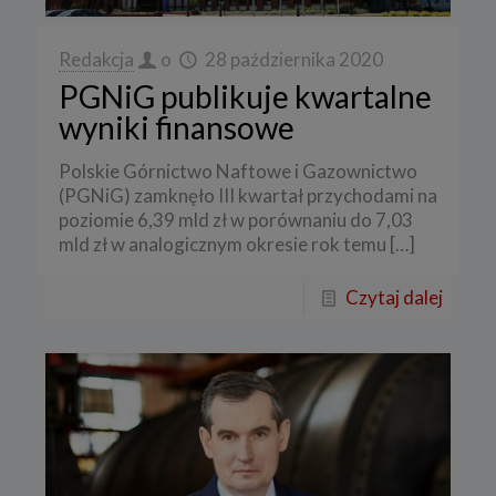
Redakcja
o
28 października 2020
PGNiG publikuje kwartalne
wyniki finansowe
Polskie Górnictwo Naftowe i Gazownictwo
(PGNiG) zamknęło III kwartał przychodami na
poziomie 6,39 mld zł w porównaniu do 7,03
mld zł w analogicznym okresie rok temu
[…]
Czytaj dalej