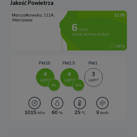
Jakość Powietrza
6. Prawo do sprzeciwu
Lądowa energetyka wiatrowa
W każdej chwili przysługuje Ci prawo do wniesienia sprzeciwu
wobec przetwarzania Twoich danych opisanych powyżej.
Systemy magazynowania energii
Przestaniemy przetwarzać Twoje dane w tych celach, chyba że
będziemy w stanie wykazać, że w stosunku do Twoich danych
istnieją dla nas ważne prawnie uzasadnione podstawy, które są
nadrzędne wobec Twoich interesów, praw i wolności lub Twoje
dane będą nam niezbędne do ewentualnego ustalenia,
dochodzenia lub obrony roszczeń.
W każdej chwili przysługuje Ci prawo do wniesienia sprzeciwu
wobec przetwarzania Twoich danych w celu prowadzenia
marketingu bezpośredniego. Jeżeli skorzystasz z tego prawa –
zaprzestaniemy przetwarzania danych w tym celu.
7. Okres przechowywania danych
Twoje dane osobowe:
a) niezbędne do świadczenia usług, będą przechowywane przez
okres, w którym usługi te będą świadczone, oraz po zakończeniu
ich świadczenia, jednak wyłącznie jeżeli jest dozwolone lub
wymagane w świetle obowiązującego prawa np. przetwarzanie w
celach statystycznych, rozliczeniowych lub w celu dochodzenia
roszczeń,
b) niezbędne do dostosowania treści serwisu do zainteresowań,
prowadzenia marketingu usług własnych, pomiarów