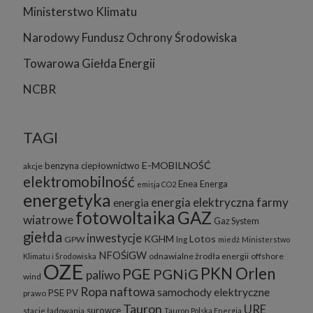
Ministerstwo Klimatu
Narodowy Fundusz Ochrony Środowiska
Towarowa Giełda Energii
NCBR
TAGI
E-MOBILNOŚĆ
benzyna
ciepłownictwo
akcje
elektromobilność
Enea
Energa
emisja CO2
energetyka
energia elektryczna
farmy
energia
fotowoltaika
GAZ
wiatrowe
Gaz System
giełda
inwestycje
KGHM
Lotos
GPW
lng
miedź
Ministerstwo
NFOŚiGW
odnawialne żrodła energii
offshore
Klimatu i Środowiska
OZE
PKN Orlen
PGE
PGNiG
paliwo
wind
Ropa naftowa
samochody elektryczne
PSE
PV
prawo
Tauron
URE
surowce
stacje ładowania
Tauron Polska Energia