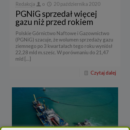
Redakcja
o
20 października 2020
PGNiG sprzedał więcej
gazu niż przed rokiem
Polskie Górnictwo Naftowe i Gazownictwo
(PGNiG) szacuje, że wolumen sprzedaży gazu
ziemnego po 3 kwartałach tego roku wyniósł
22,28 mld m.sześc. W porównaniu do 21,47
mld
[…]
Czytaj dalej