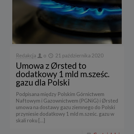
Redakcja
o
21 października 2020
Umowa z Ørsted to
dodatkowy 1 mld m.sześc.
gazu dla Polski
Podpisana między Polskim Górnictwem
Naftowym i Gazownictwem (PGNiG) i Ørsted
umowa na dostawy gazu ziemnego do Polski
przyniesie dodatkowy 1 mld m.sześc. gazu w
skali roku
[…]