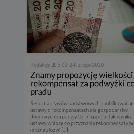
3. Zak
Spółka 
stron i
aktywno
Spółka 
korzysta
4. Cel 
Twoje d
Redakcja
o
24 lutego 2020
a) reali
Znamy propozycję wielkości
swoje ko
rekompensat za podwyżki c
b) dopa
oraz po
prądu
uzasadni
c) ewen
Resort aktywów państwowych opublikował pr
naszego
ustawy o rekompensatach dla gospodarstw
5. Wym
domowych za podwyżki cen prądu. Jak wynika 
Podanie 
ustawy wniosek o przyznanie rekompensaty b
niepoda
można złożyć
[…]