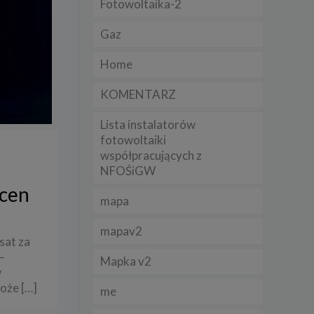
Fotowoltaika-2
Gaz
lądania
lizą
Home
b
KOMENTARZ
Lista instalatorów
fotowoltaiki
współpracujących z
struje
NFOŚiGW
 cen
adużyć
mapa
rawnie
mapav2
izacją
sat za
.
–
Mapka v2
w
zie
może
[…]
me