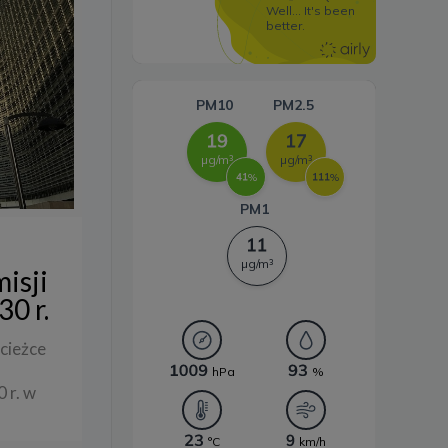
Systemy magazynowania
energii
isji
0 r.
ścieżce
 r. w