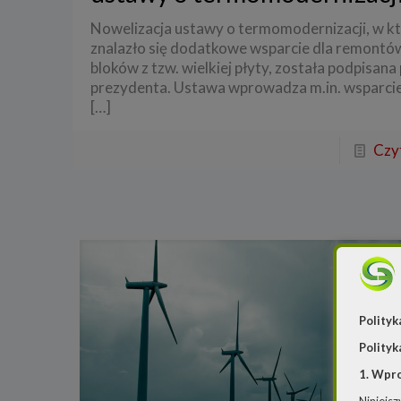
Nowelizacja ustawy o termomodernizacji, w kt
znalazło się dodatkowe wsparcie dla remontó
bloków z tzw. wielkiej płyty, została podpisana
prezydenta. Ustawa wprowadza m.in. wsparcie
[…]
Czyt
Polityk
Polityk
1. Wpr