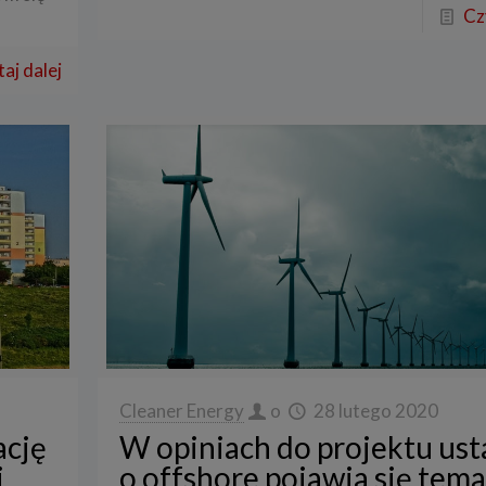
Cz
aj dalej
Cleaner Energy
o
28 lutego 2020
ację
W opiniach do projektu us
i
o offshore pojawia się tema