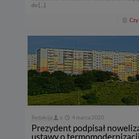
do
[…]
Czyt
Redakcja
o
4 marca 2020
Prezydent podpisał noweliz
ustawy o termomodernizacj