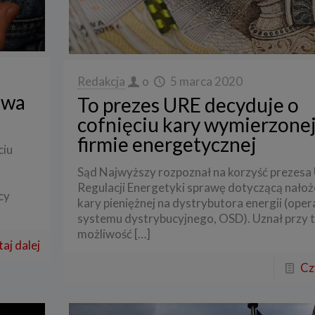
Redakcja
o
5 marca 2020
owa
To prezes URE decyduje o
cofnięciu kary wymierzone
firmie energetycznej
ciu
Sąd Najwyższy rozpoznał na korzyść prezesa
Regulacji Energetyki sprawę dotyczącą nałoż
cy
kary pieniężnej na dystrybutora energii (oper
systemu dystrybucyjnego, OSD). Uznał przy 
możliwość
[…]
aj dalej
Cz