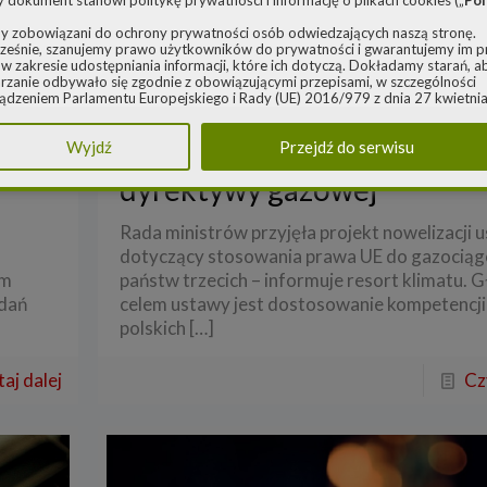
y dokument stanowi politykę prywatności i informację o plikach cookies („
Pol
y zobowiązani do ochrony prywatności osób odwiedzających naszą stronę.
eśnie, szanujemy prawo użytkowników do prywatności i gwarantujemy im 
w zakresie udostępniania informacji, które ich dotyczą. Dokładamy starań, a
rzanie odbywało się zgodnie z obowiązującymi przepisami, w szczególności
Redakcja
o
25 lutego 2020
ądzeniem Parlamentu Europejskiego i Rady (UE) 2016/979 z dnia 27 kwietnia
ie ochrony osób fizycznych w związku z przetwarzaniem danych osobowych 
ch
Rząd przyjął projekt ustaw
 swobodnego przepływu takich danych oraz uchylenia dyrektywy 95/46/WE 
Wyjdź
Przejdź do serwisu
ądzenie o ochronie danych) („
RODO
”) oraz ustawą z dnia 10 maja 2018 roku
związany z nowelizacją
e danych osobowych („
UODO
”).
dyrektywy gazowej
nistrator danych osobowych
za Polityka dotyczy przetwarzania danych osobowych, których administratore
Rada ministrów przyjęła projekt nowelizacji 
 Energy spółka z ograniczoną odpowiedzialnością sp. k. z siedzibą w Warszaw
dotyczący stosowania prawa UE do gazociąg
rowieckiej 6A lok. 6, 03-932 Warszawa, wpisana do rejestru przedsiębiorców
go Rejestru Sądowego, prowadzonego przez Sąd Rejonowy dla m. st. Warsz
rm
państw trzecich – informuje resort klimatu.
ie, XIII Wydział Gospodarczy Krajowego Rejestru Sądowego za numerem K
adań
celem ustawy jest dostosowanie kompetencji
0248, REGON 382497533, NIP 1132992861 („
Spółka
”).
polskich
[…]
 jako administrator danych osobowych, decyduje o celach i sposobach przet
 osobowych użytkowników.
aj dalej
Cz
ach ochrony swoich danych osobowych możesz skontaktować się z nami:
adresem e-mail:
rodo@cleanerenergy.pl
nie na adres siedziby Spółki.