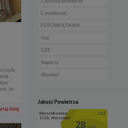
Czystsze powietrze
Prawo
Dla domu
E-mobilność
Rynek/Gospodarka
Dla firmy
FOTOWOLTAIKA
Dla samorządu
E-ładowarki
Gaz
Samochody elektryczne
EV
j
OZE
Rynek gazu
Auta hybrydowe m-HEV i
Raporty
CNG
Licznik OZE
HEV
 Urzędu
Wywiad
LNG
Biogazownie
Samochody typu plug in
enia
hybrid BEV
ator
Elektrownie wodne
tym, że
Rynek OZE
Jakość Powietrza
ytaj dalej
Lądowa energetyka
wiatrowa