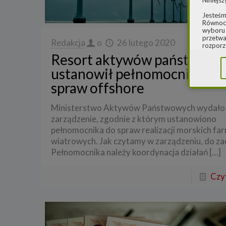
Niniejsz
Jesteśm
Równocz
wyboru 
przetwa
Redakcja
o
26 lutego 2020
rozporz
w spraw
Resort aktywów państwowy
sprawie
rozporz
ustanowił pełnomocnika do
ochroni
spraw offshore
2.
Admi
Niniejs
Ministerstwo Aktywów Państwowych wydało
Cleaner
zarządzenie, zgodnie z którym ustanowiono
ul. Dąb
Krajowe
pełnomocnika do spraw realizacji morskich fa
Warszaw
wiatrowych. Jak czytamy w zarządzeniu, do z
000077
Pełnomocnika należy koordynacja działań
[…]
Spółka,
danych
Czyt
W spraw
a) pod 
b) pisem