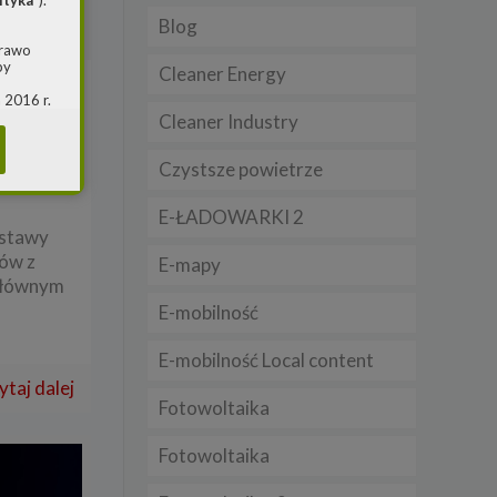
ityka
”).
Blog
prawo
by
Cleaner Energy
 2016 r.
i w
Cleaner Industry
y
(ogólne
 o
Czystsze powietrze
E-ŁADOWARKI 2
m jest
ustawy
ie, przy
ów z
E-mapy
awy w
 Głównym
RS
E-mobilność
warzania
E-mobilność Local content
ytaj dalej
Fotowoltaika
Fotowoltaika