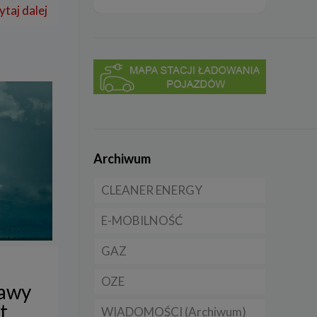
ytaj dalej
Archiwum
CLEANER ENERGY
E-MOBILNOŚĆ
Dla domu
GAZ
Dla firmy
Samochody elektryczne
EV
OZE
Dla samorządu
CNG
tawy
Samochody hybrydowe
t
WIADOMOŚCI (Archiwum)
LNG
Licznik OZE