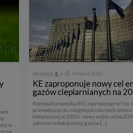
Redakcja
o
4 marca 2020
y
KE zaproponuje nowy cel em
gazów cieplarnianych na 203
Komisja Europejska (KE) zaproponuje w tzw. 
prowadzącej do osiągnięcia celu neutralności
ment
klimatycznej w 2050 r. nowy unijny cel na 2030
ny
zakresie redukcji emisji gazów
[…]
tamy w
ym się