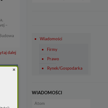
Samochody typu plug in
Rynek gazu
Lądowa energetyka
Firmy
hybrid BEV
wiatrowa
Prawo
a,
FOTOWOLTAIKA
ej –
Rynek i Gospodarka
Rynek OZE
 „Budowa
Wiadomości
SYSTEMY
Firmy
MAGAZYNOWANIA
ytaj dalej
ENERGII
Prawo
Rynek/Gospodarka
WIADOMOŚCI
Atom