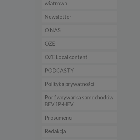
wiatrowa
t
sobowych
Newsletter
O NAS
Twoich
ba że
OZE
prawnie
 lub
y
OZE Local content
Twoich
PODCASTY
rawa –
Polityka prywatności
Porównywarka samochodów
BEV i P-HEV
i te
ch
Prosumenci
tingu
Redakcja
ne do
sług