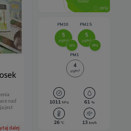
energii
iosek
żenia
race nad
a jest
ytaj dalej