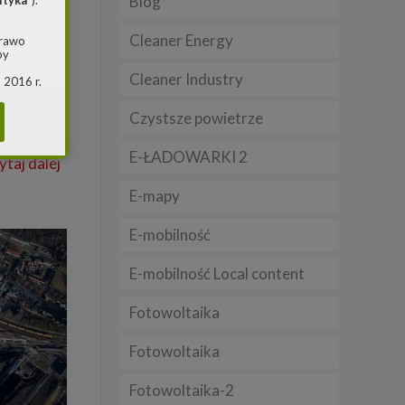
Blog
ityka
”).
Cleaner Energy
prawo
by
ie
Cleaner Industry
n, prace
 2016 r.
i w
icznego
(ogólne
Czystsze powietrze
 o
E-ŁADOWARKI 2
ytaj dalej
m jest
E-mapy
ie, przy
awy w
E-mobilność
RS
E-mobilność Local content
warzania
Fotowoltaika
Fotowoltaika
Fotowoltaika-2