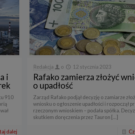
Redakcja
o
12 stycznia 2023
a i
Rafako zamierza złożyć wn
rek
o upadłość
ku 910
Zarząd Rafako podjął decyzję o zamiarze zło
rią
wniosku o ogłoszenie upadłości i rozpoczął p
ował
rzeczonym wnioskiem – podała spółka. Decyzj
skutkiem doręczenia przez Tauron
[…]
aj dalej
Cz