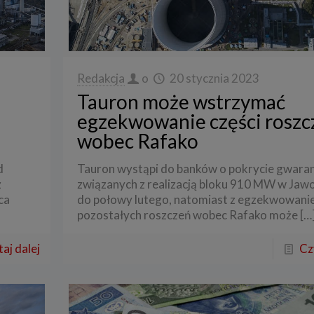
Redakcja
o
20 stycznia 2023
Tauron może wstrzymać
egzekwowanie części roszc
wobec Rafako
d
Tauron wystąpi do banków o pokrycie gwaran
z
związanych z realizacją bloku 910 MW w Jaw
ca
do połowy lutego, natomiast z egzekwowan
pozostałych roszczeń wobec Rafako może
[…
aj dalej
Cz