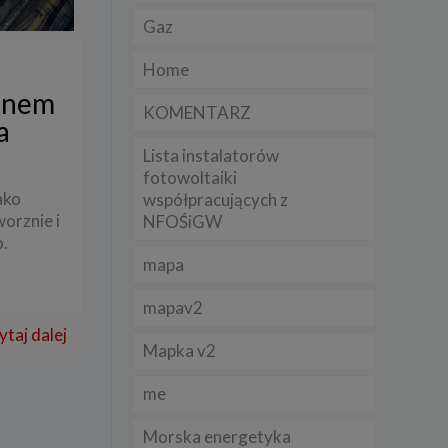
Gaz
lądania
Home
lizą
onem
KOMENTARZ
a
b
Lista instalatorów
fotowoltaiki
ako
współpracujących z
orznie i
NFOŚiGW
struje
o.
mapa
adużyć
rawnie
mapav2
ytaj dalej
izacją
.
Mapka v2
me
zie
Morska energetyka