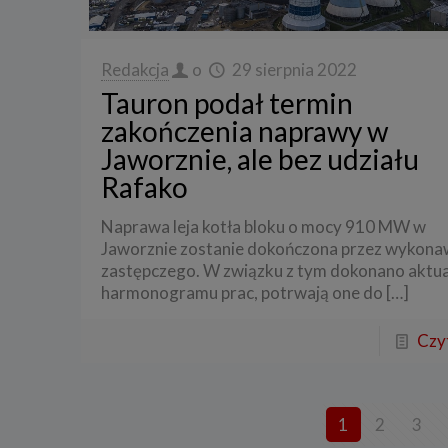
3. Zak
Spółka 
Redakcja
o
29 sierpnia 2022
stron i
aktywno
Tauron podał termin
zakończenia naprawy w
Spółka 
korzysta
Jaworznie, ale bez udziału
4. Cel 
Rafako
Twoje d
Naprawa leja kotła bloku o mocy 910 MW w
a) reali
swoje ko
Jaworznie zostanie dokończona przez wykona
zastępczego. W związku z tym dokonano aktual
b) dopa
oraz po
harmonogramu prac, potrwają one do
[…]
uzasadni
c) ewen
Czyt
naszego
5. Wym
Podanie 
1
2
3
niepoda