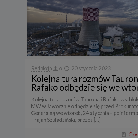
Redakcja
o
20 stycznia 2023
Kolejna tura rozmów Tauron
Rafako odbędzie się we wto
Kolejna tura rozmów Taurona i Rafako ws. blo
MW w Jaworznie odbędzie się przed Prokurato
Generalną we wtorek, 24 stycznia – poinform
Trajan Szuladziński, prezes
[…]
Czyt