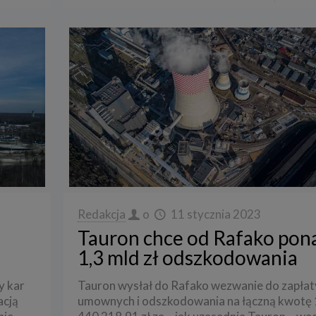
Redakcja
o
11 stycznia 2023
Tauron chce od Rafako pon
1,3 mld zł odszkodowania
y kar
Tauron wysłał do Rafako wezwanie do zapłat
acją
umownych i odszkodowania na łączną kwotę 