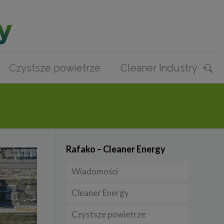
Czystsze powietrze
Cleaner Industry
Rafako – Cleaner Energy
Wiadomości
Cleaner Energy
Firmy
Czystsze powietrze
Prawo
Dla domu