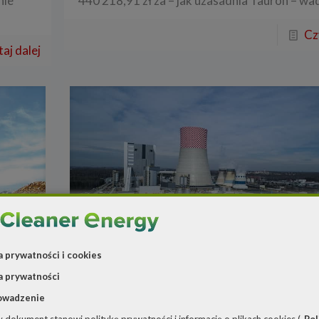
nie
440 218,91 zł za – jak uzasadnia Tauron – wa
Cz
aj dalej
a prywatności i cookies
Redakcja
o
30 sierpnia 2022
a prywatności
wę
Blok w Jaworznie może zos
owadzenie
uruchomiony. Naprawa