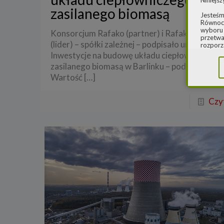
Niniejsz
zasilanego biomasą
Jesteśm
Równocz
wyboru 
Konsorcjum Rafako (partner) i Rafako Innovat
przetwa
(lider) – spółki zależnej – podpisało umowę z B
rozporz
w spraw
Inwestycje na budowę układu ciepłowniczego
sprawie
zasilanego biomasą w Barlinku – podało Rafak
rozporz
ochroni
Wartość
[…]
2.
Admi
Czyt
Niniejs
Cleaner
ul. Dąb
Krajowe
Warszaw
000077
Spółka,
danych
W spraw
a) pod 
b) pisem