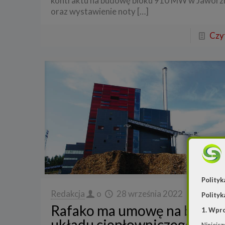
kontraktu na budowę bloku 910 MW w Jaworz
oraz wystawienie noty
[…]
Czyt
Polityk
Redakcja
o
28 września 2022
Polityk
Rafako ma umowę na budo
1. Wpr
układu ciepłowniczego