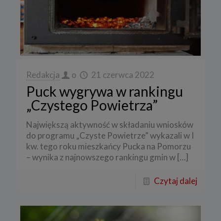
Redakcja
o
21 czerwca 2022
Puck wygrywa w rankingu
„Czystego Powietrza”
Największą aktywność w składaniu wniosków
do programu „Czyste Powietrze” wykazali w I
kw. tego roku mieszkańcy Pucka na Pomorzu
– wynika z najnowszego rankingu gmin w
[…]
Czytaj dalej