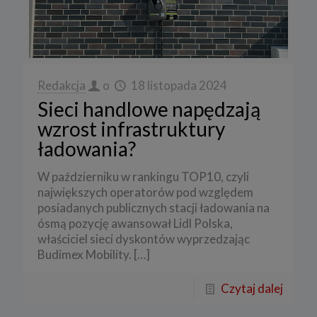
Redakcja
o
18 listopada 2024
Sieci handlowe napędzają
wzrost infrastruktury
ładowania?
W październiku w rankingu TOP10, czyli
największych operatorów pod względem
posiadanych publicznych stacji ładowania na
ósmą pozycję awansował Lidl Polska,
właściciel sieci dyskontów wyprzedzając
Budimex Mobility.
[…]
Czytaj dalej