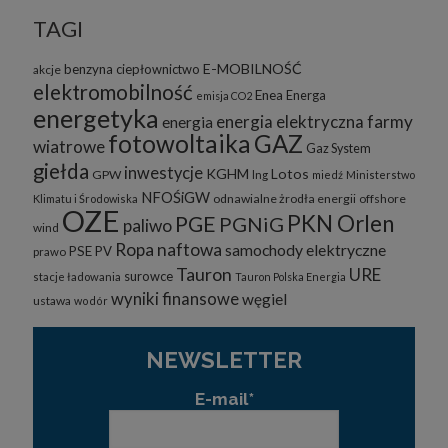
TAGI
E-MOBILNOŚĆ
benzyna
ciepłownictwo
akcje
elektromobilność
Enea
Energa
emisja CO2
energetyka
energia elektryczna
farmy
energia
fotowoltaika
GAZ
wiatrowe
Gaz System
giełda
inwestycje
KGHM
Lotos
GPW
lng
miedź
Ministerstwo
NFOŚiGW
odnawialne żrodła energii
offshore
Klimatu i Środowiska
OZE
PKN Orlen
PGE
PGNiG
paliwo
wind
Ropa naftowa
samochody elektryczne
PSE
PV
prawo
Tauron
URE
surowce
stacje ładowania
Tauron Polska Energia
wyniki finansowe
węgiel
ustawa
wodór
NEWSLETTER
E-mail*