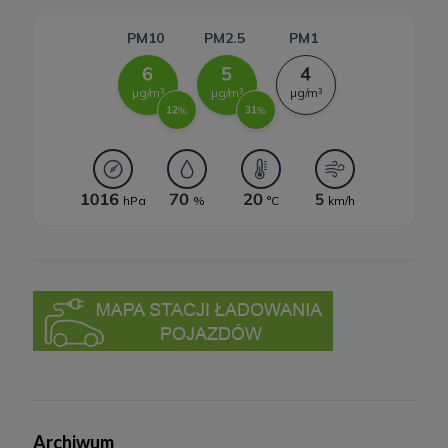
Przestaniemy przetwarzać Twoje dane w tych celach, chyba że
będziemy w stanie wykazać, że w stosunku do Twoich danych
istnieją dla nas ważne prawnie uzasadnione podstawy, które są
nadrzędne wobec Twoich interesów, praw i wolności lub Twoje
dane będą nam niezbędne do ewentualnego ustalenia,
dochodzenia lub obrony roszczeń.
W każdej chwili przysługuje Ci prawo do wniesienia sprzeciwu
wobec przetwarzania Twoich danych w celu prowadzenia
marketingu bezpośredniego. Jeżeli skorzystasz z tego prawa –
zaprzestaniemy przetwarzania danych w tym celu.
7. Okres przechowywania danych
Twoje dane osobowe:
a) niezbędne do świadczenia usług, będą przechowywane przez
okres, w którym usługi te będą świadczone, oraz po zakończeniu
ich świadczenia, jednak wyłącznie jeżeli jest dozwolone lub
wymagane w świetle obowiązującego prawa np. przetwarzanie w
celach statystycznych, rozliczeniowych lub w celu dochodzenia
roszczeń,
b) niezbędne do dostosowania treści serwisu do zainteresowań,
prowadzenia marketingu usług własnych, pomiarów
statystycznych i udoskonalenia usług, będę przechowywane do
momentu wyrażenia sprzeciwu lub do czasu zakończenia
korzystania przez Ciebie z usług serwisu, w zależności, które z
powyższych wydarzeń nastąpi jako pierwsze.
Archiwum