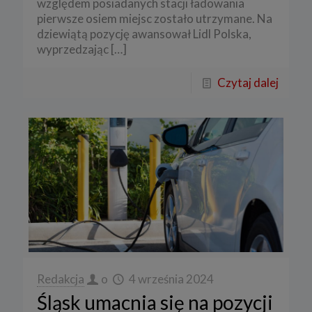
względem posiadanych stacji ładowania
pierwsze osiem miejsc zostało utrzymane. Na
dziewiątą pozycję awansował Lidl Polska,
wyprzedzając
[…]
Czytaj dalej
Redakcja
o
4 września 2024
Śląsk umacnia się na pozycji