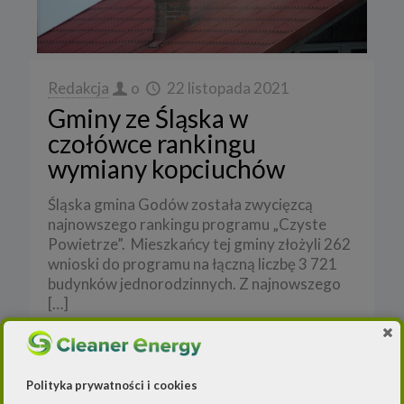
Redakcja
o
22 listopada 2021
Gminy ze Śląska w
czołówce rankingu
wymiany kopciuchów
Śląska gmina Godów została zwycięzcą
najnowszego rankingu programu „Czyste
Powietrze”. Mieszkańcy tej gminy złożyli 262
wnioski do programu na łączną liczbę 3 721
budynków jednorodzinnych. Z najnowszego
[…]
Czytaj dalej
Polityka prywatności i cookies