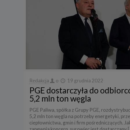
Redakcja
o
19 grudnia 2022
PGE dostarczyła do odbior
5,2 mln ton węgla
PGE Paliwa, spółka z Grupy PGE, rozdystrybu
5,2 mln ton węgla na potrzeby energetyki, prz
ciepłownictwa, gmin i firm pośredniczących. Ja
zapewnia koncern, surowiec jest dostarczany
[