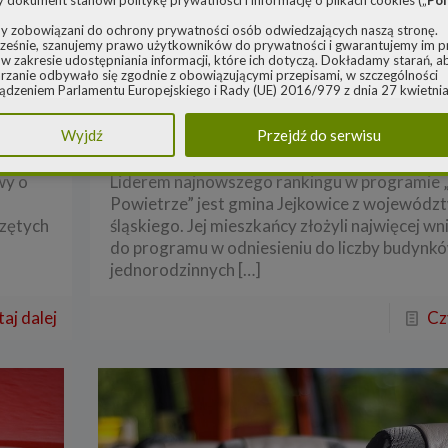
y dokument stanowi politykę prywatności i informację o plikach cookies („
Pol
y zobowiązani do ochrony prywatności osób odwiedzających naszą stronę.
eśnie, szanujemy prawo użytkowników do prywatności i gwarantujemy im 
w zakresie udostępniania informacji, które ich dotyczą. Dokładamy starań, a
rzanie odbywało się zgodnie z obowiązującymi przepisami, w szczególności
Redakcja
o
17 lutego 2022
ądzeniem Parlamentu Europejskiego i Rady (UE) 2016/979 z dnia 27 kwietnia
ację
Śląskie gminy w czołówce
ie ochrony osób fizycznych w związku z przetwarzaniem danych osobowych 
 swobodnego przepływu takich danych oraz uchylenia dyrektywy 95/46/WE 
programu „Czyste Powietrz
Wyjdź
Przejdź do serwisu
ądzenie o ochronie danych) („
RODO
”) oraz ustawą z dnia 10 maja 2018 roku
e danych osobowych („
UODO
”).
wy o
Liderem najnowszego rankingu w programie 
nistrator danych osobowych
Powietrze” jest gmina Jejkowice z wojewódz
za Polityka dotyczy przetwarzania danych osobowych, których administratore
czętych
śląskiego. Jej mieszkańcy złożyli najwięcej w
 Energy spółka z ograniczoną odpowiedzialnością sp. k. z siedzibą w Warszaw
rowieckiej 6A lok. 6, 03-932 Warszawa, wpisana do rejestru przedsiębiorców
do programu w odniesieniu do liczby budynk
go Rejestru Sądowego, prowadzonego przez Sąd Rejonowy dla m. st. Warsz
jednorodzinnych
[…]
ie, XIII Wydział Gospodarczy Krajowego Rejestru Sądowego za numerem K
0248, REGON 382497533, NIP 1132992861 („
Spółka
”).
aj dalej
Cz
 jako administrator danych osobowych, decyduje o celach i sposobach przet
 osobowych użytkowników.
ach ochrony swoich danych osobowych możesz skontaktować się z nami:
adresem e-mail:
rodo@cleanerenergy.pl
nie na adres siedziby Spółki.