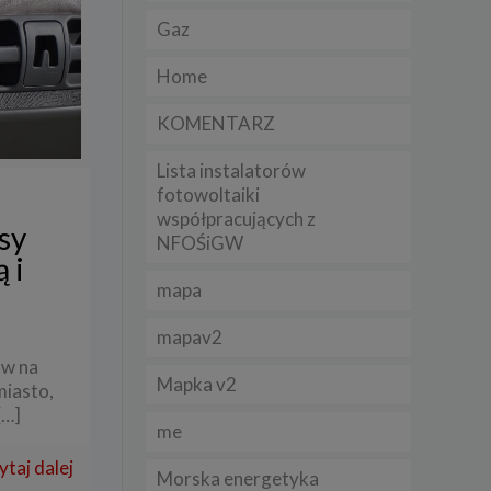
Gaz
lądania
Home
lizą
KOMENTARZ
b
Lista instalatorów
fotowoltaiki
współpracujących z
sy
NFOŚiGW
struje
 i
mapa
adużyć
rawnie
mapav2
p
izacją
ów na
.
Mapka v2
miasto,
[…]
me
zie
ytaj dalej
Morska energetyka