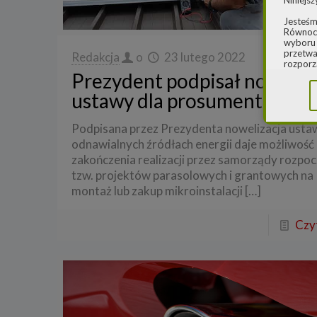
Niniejsz
Jesteśm
Równocz
wyboru 
przetwa
Redakcja
o
23 lutego 2022
rozporz
Prezydent podpisał noweliz
w spraw
sprawie
ustawy dla prosumentów
rozporz
ochroni
Podpisana przez Prezydenta nowelizacja usta
2.
Admi
odnawialnych źródłach energii daje możliwość
Niniejs
zakończenia realizacji przez samorządy rozpo
Cleaner
ul. Dąb
tzw. projektów parasolowych i grantowych na
Krajowe
montaż lub zakup mikroinstalacji
[…]
Warszaw
000077
Czyt
Spółka,
danych
W spraw
a) pod 
b) pisem