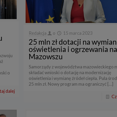
Redakcja
o
15 marca 2023
u
25 mln zł dotacji na wymia
oświetlenia i ogrzewania n
Mazowszu
ozwoju
uż
Samorządy z województwa mazowieckiego 
składać wnioski o dotację na modernizację
ski o
oświetlenia i wymianę źródeł ciepła. Pula śro
25 mln zł. Nowy program ma ograniczyć
[…]
aj dalej
Cz