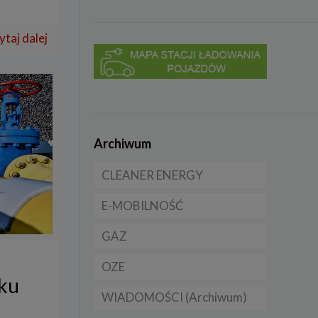
ytaj dalej
Archiwum
CLEANER ENERGY
E-MOBILNOŚĆ
Dla domu
GAZ
Dla firmy
Samochody elektryczne
EV
OZE
Dla samorządu
CNG
ku
Samochody hybrydowe
WIADOMOŚCI (Archiwum)
LNG
Licznik OZE
Samochody typu plug in