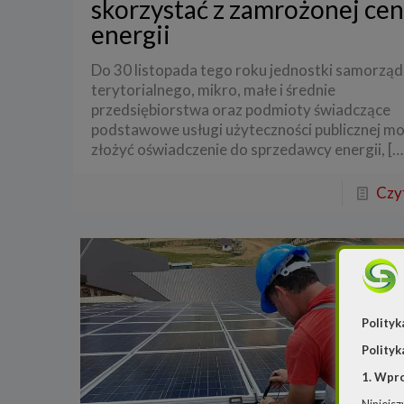
skorzystać z zamrożonej ce
energii
Do 30 listopada tego roku jednostki samorząd
terytorialnego, mikro, małe i średnie
przedsiębiorstwa oraz podmioty świadczące
podstawowe usługi użyteczności publicznej m
złożyć oświadczenie do sprzedawcy energii,
[…
Czyt
Polityk
Polityk
1. Wpr