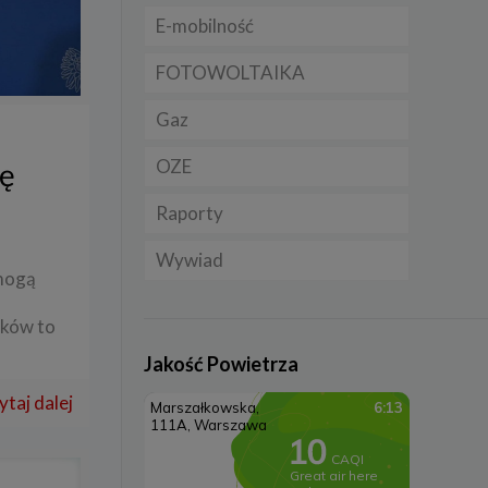
E-mobilność
Rynek/Gospodarka
Dla firmy
FOTOWOLTAIKA
Dla samorządu
E-ładowarki
Gaz
Samochody elektryczne
EV
OZE
Rynek gazu
nę
Auta hybrydowe m-HEV i
a
Raporty
CNG
Licznik OZE
HEV
Wywiad
LNG
Biogazownie
Samochody typu plug in
mogą
hybrid BEV
Elektrownie wodne
dków to
Rynek OZE
Jakość Powietrza
Lądowa energetyka
ytaj dalej
wiatrowa
Systemy magazynowania