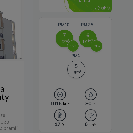
energii
na
nty
szu
rego
a premii