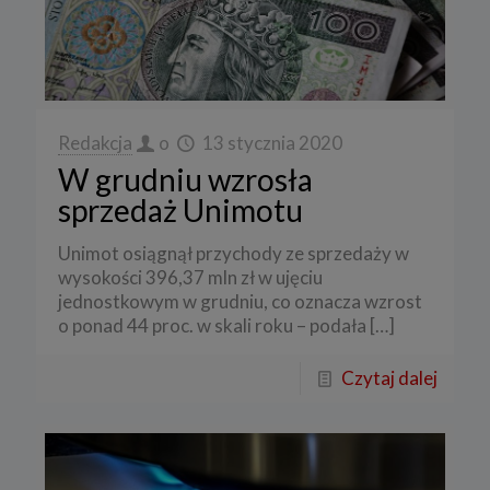
Redakcja
o
13 stycznia 2020
W grudniu wzrosła
sprzedaż Unimotu
Unimot osiągnął przychody ze sprzedaży w
wysokości 396,37 mln zł w ujęciu
jednostkowym w grudniu, co oznacza wzrost
o ponad 44 proc. w skali roku – podała
[…]
Czytaj dalej