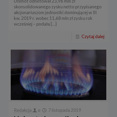
Unimot odnotował 23,96 mln zł
skonsolidowanego zysku netto przypisanego
akcjonariuszom jednostki dominującej w III
kw. 2019 r. wobec 11,68 mln zł zysku rok
wcześniej – podała
[…]
Czytaj dalej
Redakcja
o
7 listopada 2019