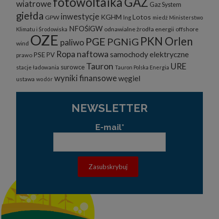
fotowoltaika
GAZ
wiatrowe
Gaz System
giełda
inwestycje
KGHM
Lotos
GPW
lng
miedź
Ministerstwo
NFOŚiGW
odnawialne żrodła energii
offshore
Klimatu i Środowiska
OZE
PKN Orlen
PGE
PGNiG
paliwo
wind
Ropa naftowa
samochody elektryczne
PSE
PV
prawo
Tauron
URE
surowce
stacje ładowania
Tauron Polska Energia
wyniki finansowe
węgiel
ustawa
wodór
NEWSLETTER
E-mail*