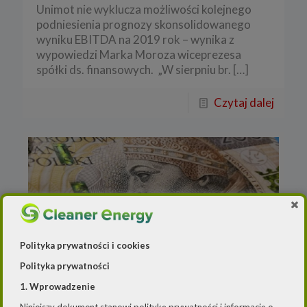
Unimot nie wyklucza możliwości kolejnego
podniesienia prognozy skonsolidowanego
wyniku EBITDA na 2019 rok – wynika z
wypowiedzi Marka Moroza wiceprezesa
spółki ds. finansowych. „W sierpniu br.
[…]
Czytaj dalej
Polityka prywatności i cookies
Polityka prywatności
1. Wprowadzenie
Redakcja
o
22 sierpnia 2019
Niniejszy dokument stanowi politykę prywatności i informację o