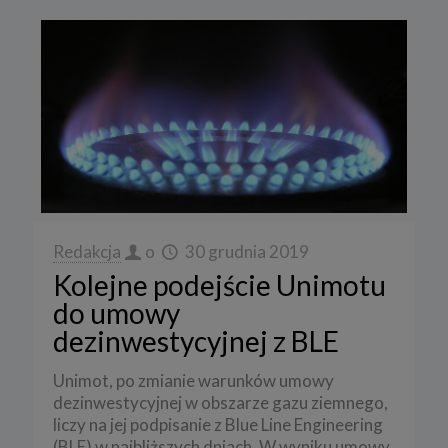
Redakcja
o
30 grudnia 2019
Kolejne podejście Unimotu
do umowy
dezinwestycyjnej z BLE
Unimot, po zmianie warunków umowy
dezinwestycyjnej w obszarze gazu ziemnego,
liczy na jej podpisanie z Blue Line Engineering
(BLE) w najbliższych dniach. W wyniku umowy