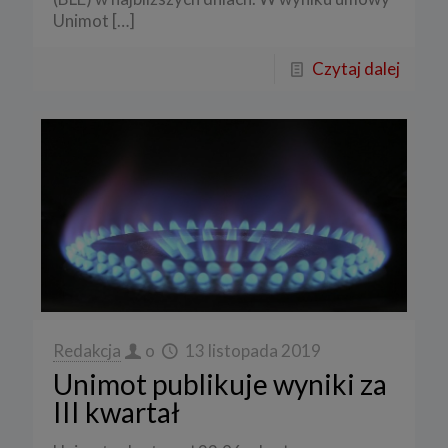
Unimot
[…]
Czytaj dalej
Redakcja
o
13 listopada 2019
Unimot publikuje wyniki za
III kwartał