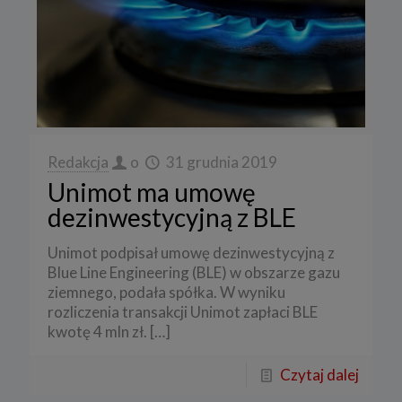
Redakcja
o
31 grudnia 2019
Unimot ma umowę
dezinwestycyjną z BLE
Unimot podpisał umowę dezinwestycyjną z
Blue Line Engineering (BLE) w obszarze gazu
ziemnego, podała spółka. W wyniku
rozliczenia transakcji Unimot zapłaci BLE
kwotę 4 mln zł.
[…]
Czytaj dalej