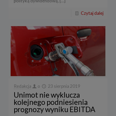
polityką dywidendową,
[…]
Czytaj dalej
Redakcja
o
23 sierpnia 2019
Unimot nie wyklucza
kolejnego podniesienia
prognozy wyniku EBITDA