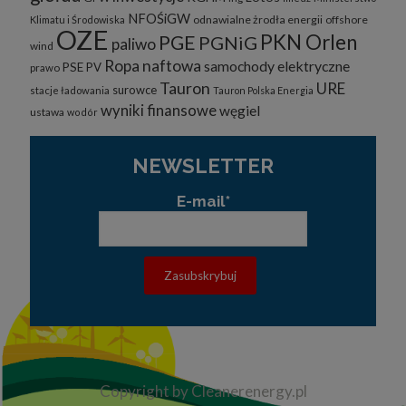
NFOŚiGW
odnawialne żrodła energii
offshore
Klimatu i Środowiska
OZE
PKN Orlen
PGE
PGNiG
paliwo
wind
Ropa naftowa
samochody elektryczne
PSE
PV
prawo
Tauron
URE
surowce
stacje ładowania
Tauron Polska Energia
wyniki finansowe
węgiel
ustawa
wodór
NEWSLETTER
E-mail*
Copyright by Cleanerenergy.pl