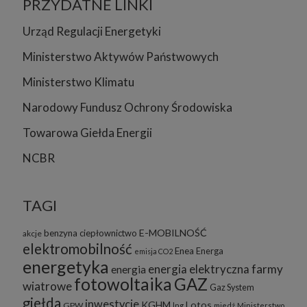
PRZYDATNE LINKI
Urząd Regulacji Energetyki
Ministerstwo Aktywów Państwowych
Ministerstwo Klimatu
Narodowy Fundusz Ochrony Środowiska
Towarowa Giełda Energii
NCBR
TAGI
E-MOBILNOŚĆ
benzyna
ciepłownictwo
akcje
elektromobilność
Enea
Energa
emisja CO2
energetyka
energia elektryczna
farmy
energia
fotowoltaika
GAZ
wiatrowe
Gaz System
giełda
inwestycje
KGHM
Lotos
GPW
lng
miedź
Ministerstwo