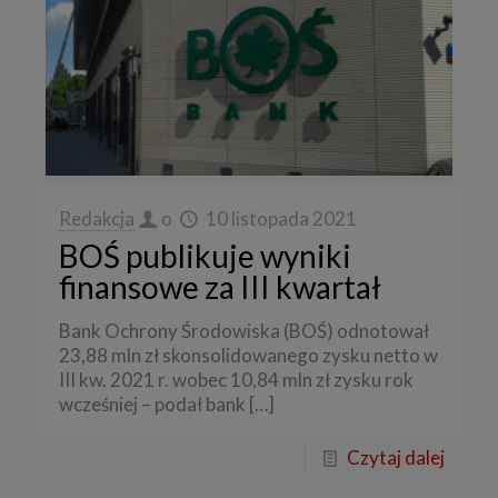
Redakcja
o
10 listopada 2021
BOŚ publikuje wyniki
finansowe za III kwartał
Bank Ochrony Środowiska (BOŚ) odnotował
23,88 mln zł skonsolidowanego zysku netto w
III kw. 2021 r. wobec 10,84 mln zł zysku rok
wcześniej – podał bank
[…]
Czytaj dalej