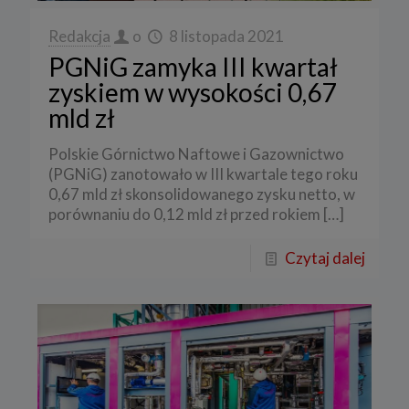
Redakcja
o
8 listopada 2021
PGNiG zamyka III kwartał
zyskiem w wysokości 0,67
mld zł
Polskie Górnictwo Naftowe i Gazownictwo
(PGNiG) zanotowało w III kwartale tego roku
0,67 mld zł skonsolidowanego zysku netto, w
porównaniu do 0,12 mld zł przed rokiem
[…]
Czytaj dalej