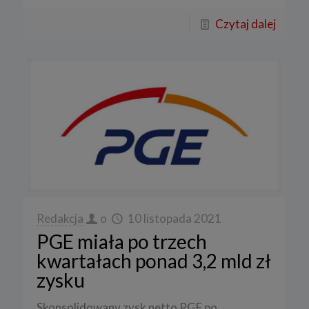
Czytaj dalej
Redakcja
o
10 listopada 2021
PGE miała po trzech
kwartałach ponad 3,2 mld zł
zysku
Skonsolidowany zysk netto PGE po