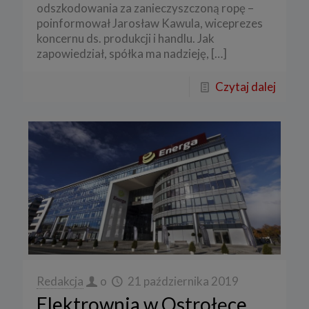
odszkodowania za zanieczyszczoną ropę –
poinformował Jarosław Kawula, wiceprezes
koncernu ds. produkcji i handlu. Jak
zapowiedział, spółka ma nadzieję,
[…]
Czytaj dalej
Redakcja
o
21 października 2019
Elektrownia w Ostrołęce