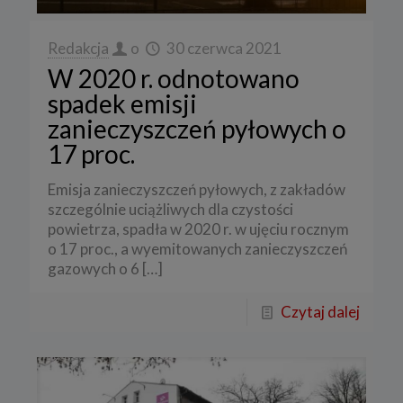
Redakcja
o
30 czerwca 2021
W 2020 r. odnotowano
spadek emisji
zanieczyszczeń pyłowych o
17 proc.
Emisja zanieczyszczeń pyłowych, z zakładów
szczególnie uciążliwych dla czystości
powietrza, spadła w 2020 r. w ujęciu rocznym
o 17 proc., a wyemitowanych zanieczyszczeń
gazowych o 6
[…]
Czytaj dalej