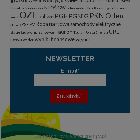
KGHM
Lotos
GPW
lng
miedź
Ministerstwo
NFOŚiGW
odnawialne żrodła energii
offshore
Klimatu i Środowiska
OZE
PKN Orlen
PGE
PGNiG
paliwo
wind
Ropa naftowa
samochody elektryczne
PSE
PV
prawo
Tauron
URE
surowce
stacje ładowania
Tauron Polska Energia
wyniki finansowe
węgiel
ustawa
wodór
NEWSLETTER
E-mail*
Copyright by Cleanerenergy.pl