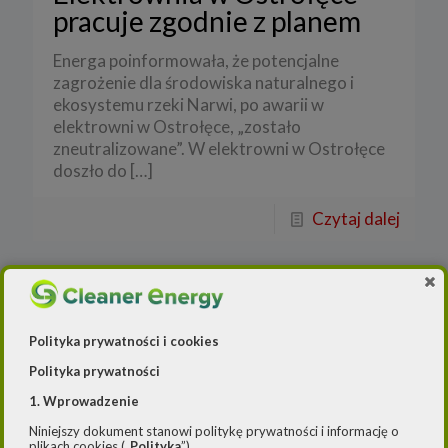
pracuje zgodnie z planem
Energa poinformowała, że potencjalne
zagrożenie dla środowiska naturalnego i
ekosystemu rzeki Narwi, po awarii w
elektrowni w Ostrołęce, „zostało
zneutralizowane”. W elektrowni w Ostrołęce
doszło do
[…]
Czytaj dalej
Polityka prywatności i cookies
Polityka prywatności
1. Wprowadzenie
Niniejszy dokument stanowi politykę prywatności i informację o
plikach cookies („
Polityka
”).