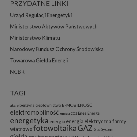
PRZYDATNE LINKI
Urząd Regulacji Energetyki
Ministerstwo Aktywów Państwowych
Ministerstwo Klimatu
Narodowy Fundusz Ochrony Środowiska
Towarowa Giełda Energii
NCBR
TAGI
E-MOBILNOŚĆ
benzyna
ciepłownictwo
akcje
elektromobilność
Enea
Energa
emisja CO2
energetyka
energia elektryczna
farmy
energia
fotowoltaika
GAZ
wiatrowe
Gaz System
giełda
inwestycje