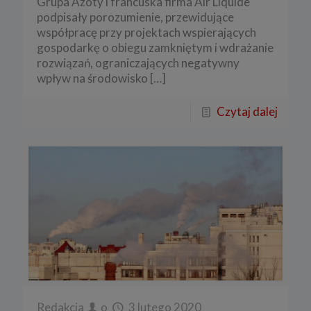
Grupa Azoty i francuska firma Air Liquide
podpisały porozumienie, przewidujące
współpracę przy projektach wspierających
gospodarkę o obiegu zamkniętym i wdrażanie
rozwiązań, ograniczających negatywny
wpływ na środowisko
[…]
Czytaj dalej
Redakcja
o
3 lutego 2020